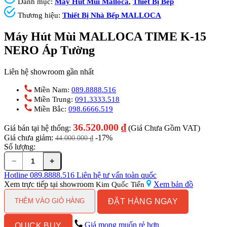
Danh mục:
Máy Hút Mùi Malloca
,
Thiết Bị Bếp
Thương hiệu:
Thiết Bị Nhà Bếp MALLOCA
Máy Hút Mùi MALLOCA TIME K-15
NERO Áp Tường
Liên hệ showroom gần nhất
Miền Nam:
089.8888.516
Miền Trung:
091.3333.518
Miền Bắc:
098.6666.519
36.520.000
₫
Giá bán tại hệ thống:
(Giá Chưa Gồm VAT)
Giá chưa giảm:
-17%
44.000.000
₫
Số lượng:
−
+
Máy
Hút
Hotline
089.8888.516
Liên hệ tư vấn toàn quốc
Mùi
Xem trực tiếp tại showroom
Xem bản đồ
Kim Quốc Tiến
MALLOCA
ĐẶT HÀNG NGAY
TIME
THÊM VÀO GIỎ HÀNG
K-
15
Giá mong muốn rẻ hơn
QUICK BUY