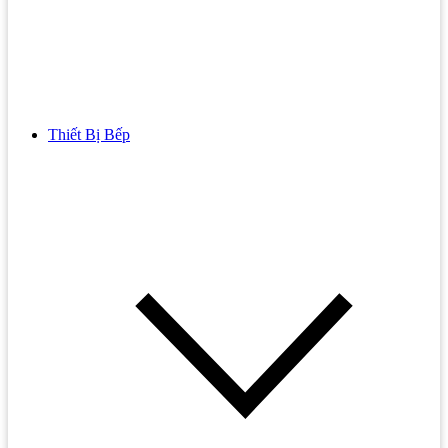
Thiết Bị Bếp
Bồn Cầu
Bồn cầu TOTO
Bồn cầu INAX
Bồn Cầu Thông Minh
Bồn Cầu 1 Khối
Bồn Cầu 2 Khối
Bồn Cầu Trẻ Em
Bồn cầu AMERICAN STANDARD
Bồn cầu CAESAR
Bồn Cầu COTTO