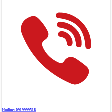
Hotline:
0919999516