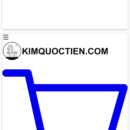
Lò Nướng Âm Tủ
Lò Nướng Bosch
Lò Nướng Độc lập
Lò Nướng Hafele
Thiết Bị Vệ Sinh
Máy Hút Mùi
Thiết Bị Vệ Sinh INAX
Máy Hút Khử Mùi Classic
Thiết Bị Vệ Sinh TOTO
Máy Hút Khử Mùi Đảo
Thiết Bị Vệ Sinh Cotto
Máy Hút Mùi Áp Tường
Thiết Bị Vệ Sinh CAESAR
Máy Hút Mùi Âm Trần
Thiết Bị Vệ Sinh American Standard
Máy Rửa Chén Bát
Thiết Bị Vệ Sinh BELLO
Máy Rửa Chén Âm Toàn Phần
Thiết Bị Vệ Sinh VIGLACERA
Máy Rửa Chén Bát 12 Bộ
Thiết Bị Vệ Sinh THIÊN THANH
Máy Rửa Chén Bát Bán Âm
Thiết Bị Bếp