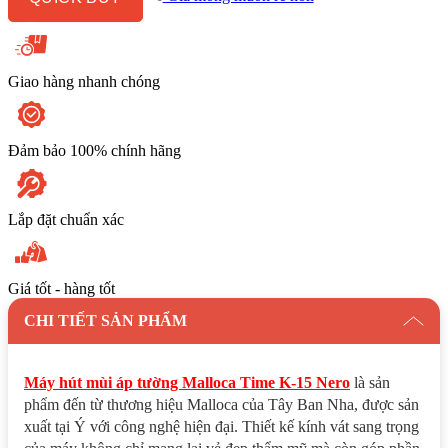
NERO
Áp
Tường
số
lượng
Giao hàng nhanh chóng
Đảm bảo 100% chính hãng
Lắp đặt chuẩn xác
Giá tốt - hàng tốt
CHI TIẾT SẢN PHẨM
Máy hút mùi áp tường Malloca Time K-15 Nero
là sản
phẩm đến từ thương hiệu Malloca của Tây Ban Nha, được sản
xuất tại Ý với công nghệ hiện đại. Thiết kế kính vát sang trọng