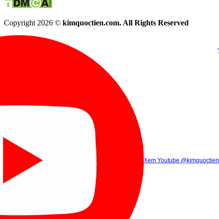
Copyright 2026 ©
kimquoctien.com. All Rights Reserved
Chat Facebook
Chat Zalo
(8h00 - 21h30)
(8h00 - 21h3
Xem Tik Tok
Xem Youtube
Gọi điện
@kimquoctienoffi
(8h00 - 21h30)
@kimquoctien