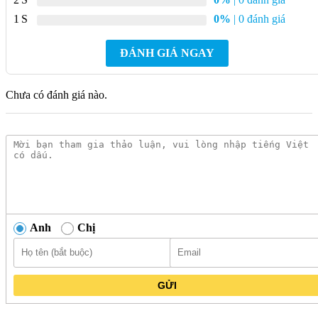
1
0%
| 0 đánh giá
Xuất xứ
Ý
ĐÁNH GIÁ NGAY
Mô Tả Chi Tiết Máy Hút Mùi
MALLOCA TIME K-15 NERO Áp
Chưa có đánh giá nào.
Tường
Máy hút mùi Malloca Time K-15 Nero là dòng máy hút khói
khử mùi hiệu quả nhờ hệ thống khử mùi bằng than hoạt tính và
đường ống thoát khí. Chức năng này giúp loại bỏ khói và mùi
hôi một cách triệt để, mang lại không khí trong lành và sạch sẽ
cho căn bếp của bạn.
Anh
Chị
Máy hút mùi thuộc thương hiệu Mallaco có khả năng loại bỏ hoàn
GỬI
toàn mùi khi nấu ăn trong không gian