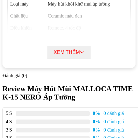
Loại máy
Máy hút khói khử mùi áp tường
Chất liệu
Ceramic màu đen
Điều khiển
Remote, 4 tốc độ
Công suất hút
850 m³/giờ
Độ ồn
<58 dB
XEM THÊM
Công suất
90 W
Đánh giá (0)
Lưới lọc
Nhôm
Review Máy Hút Mùi MALLOCA TIME
Khử mùi
Than hoạt tính và ống thoát
K-15 NERO Áp Tường
Đèn
LED 6 x 2.1W
Kích thước
W896 x D277 x H(913-1258) mm
5
0%
| 0 đánh giá
4
0%
| 0 đánh giá
Điện áp
220-240V/50Hz
3
0%
| 0 đánh giá
Bảo hành
3 năm
2
0%
| 0 đánh giá