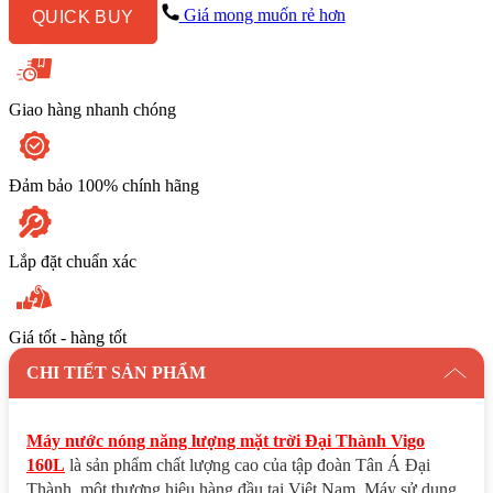
THÀNH
Giá mong muốn rẻ hơn
QUICK BUY
160
Lít
VIGO
SUS316
Dạng
Giao hàng nhanh chóng
Ống
58
số
lượng
Đảm bảo 100% chính hãng
Lắp đặt chuẩn xác
Giá tốt - hàng tốt
CHI TIẾT SẢN PHẨM
Máy nước nóng năng lượng mặt trời Đại Thành Vigo
160L
là sản phẩm chất lượng cao của tập đoàn Tân Á Đại
Thành, một thương hiệu hàng đầu tại Việt Nam. Máy sử dụng