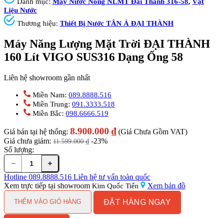
Danh mục:
Máy Nước Nóng NLMT Đại Thành 316-58
,
Vật
Liệu Nước
Thương hiệu:
Thiết Bị Nước TÂN Á ĐẠI THÀNH
Máy Năng Lượng Mặt Trời ĐẠI THÀNH
160 Lít VIGO SUS316 Dạng Ống 58
Liên hệ showroom gần nhất
Miền Nam:
089.8888.516
Miền Trung:
091.3333.518
Miền Bắc:
098.6666.519
8.900.000
₫
Giá bán tại hệ thống:
(Giá Chưa Gồm VAT)
Giá chưa giảm:
-23%
11.599.000
₫
Số lượng:
−
+
Máy
Năng
Hotline
089.8888.516
Liên hệ tư vấn toàn quốc
Lượng
Xem trực tiếp tại showroom
Xem bản đồ
Kim Quốc Tiến
Mặt
ĐẶT HÀNG NGAY
Trời
THÊM VÀO GIỎ HÀNG
ĐẠI