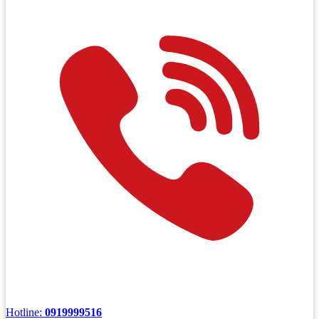
Hotline:
0919999516