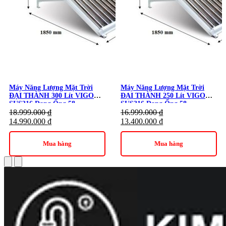
Máy Năng Lượng Mặt Trời
Máy Năng Lượng Mặt Trời
ĐẠI THÀNH 300 Lít VIGO
ĐẠI THÀNH 250 Lít VIGO
SUS316 Dạng Ống 58
SUS316 Dạng Ống 58
18.999.000
₫
16.999.000
₫
14.990.000
₫
13.400.000
₫
Mua hàng
Mua hàng
Máy Năng Lượng Mặt Trời ĐẠI THÀNH 160 Lít VIGO SUS316 Dạng
Ống 58