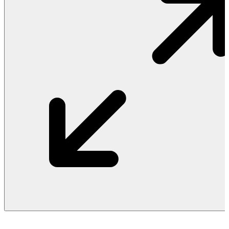
Vật Liệu Nước
Thiết Bị Nước STIEBEL ELTRON
Thiết Bị Nước ARISTON
Thiết Bị Nước TÂN Á ĐẠI THÀNH