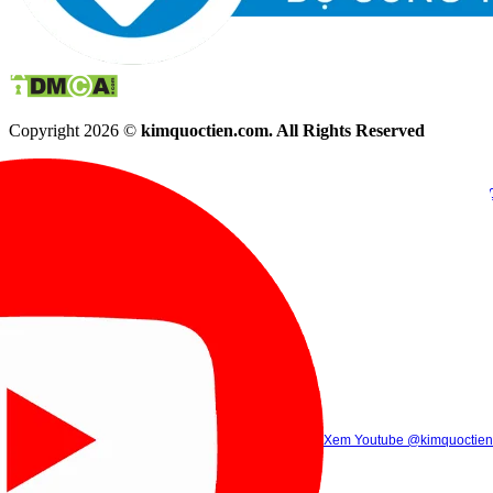
Copyright 2026 ©
kimquoctien.com. All Rights Reserved
Chat Facebook
Chat Zalo
(8h00 - 21h30)
(8h00 - 21h3
Xem Tik Tok
Xem Youtube
Gọi điện
@kimquoctienoffi
(8h00 - 21h30)
@kimquoctien