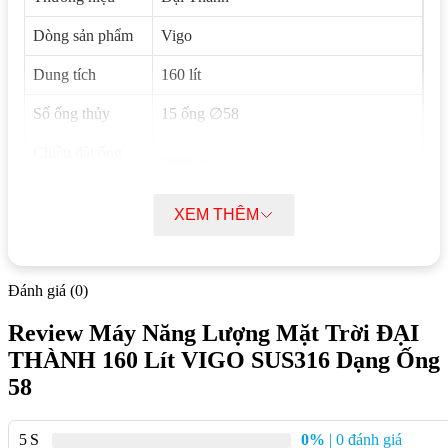
Dòng sản phẩm
Vigo
Dung tích
160 lít
Số ống thủy
15 ống ∅58
Chiều dài ống
1800 mm
thủy
Ruột bình bảo ôn
Inox SUS 316 siêu cấp, dày 0.4mm
XEM THÊM
Vỏ bình bảo ôn
Inox SUS 304/BA
Đánh giá (0)
Hợp chất Foam, dày 55mm, giữ nhiệt
Lớp giữ nhiệt
đến 96-120 giờ
Review Máy Năng Lượng Mặt Trời ĐẠI
Nhôm nguyên khối, vòng đỡ ống nhựa
THÀNH 160 Lít VIGO SUS316 Dạng Ống
Chân máy
ABS
58
Kích thước (D x
2000 x 1350 x 1230 mm
R x C)
5
0%
| 0 đánh giá