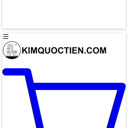
Lò Nướng Âm Tủ
Lò Nướng Bosch
Lò Nướng Độc lập
Lò Nướng Hafele
Thiết Bị Vệ Sinh
Máy Hút Mùi
Thiết Bị Vệ Sinh INAX
Máy Hút Khử Mùi Classic
Thiết Bị Vệ Sinh TOTO
Máy Hút Khử Mùi Đảo
Thiết Bị Vệ Sinh Cotto
Máy Hút Mùi Áp Tường
Thiết Bị Vệ Sinh CAESAR
Máy Hút Mùi Âm Trần
Thiết Bị Vệ Sinh American Standard
Máy Rửa Chén Bát
Thiết Bị Vệ Sinh BELLO
Máy Rửa Chén Âm Toàn Phần
Thiết Bị Vệ Sinh VIGLACERA
Máy Rửa Chén Bát 12 Bộ
Thiết Bị Vệ Sinh THIÊN THANH
Máy Rửa Chén Bát Bán Âm
Thiết Bị Bếp