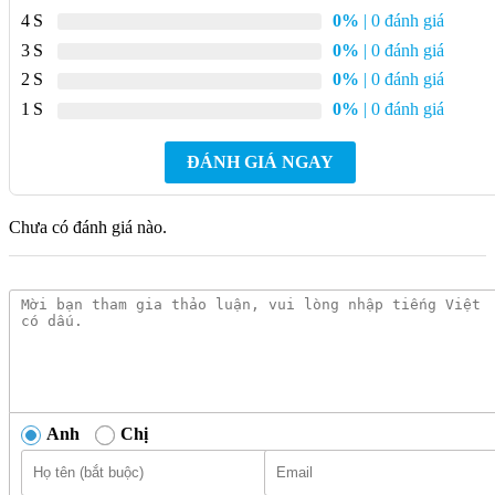
4
0%
| 0 đánh giá
Thời gian bảo
7 năm (theo một nguồn), 5 năm (theo
3
0%
| 0 đánh giá
hành
một nguồn)
2
0%
| 0 đánh giá
Công nghệ sản
Đức
1
0%
| 0 đánh giá
xuất
ĐÁNH GIÁ NGAY
Mô tả Chi Tiết Máy Năng Lượng Mặt
Trời ĐẠI THÀNH 160 Lít VIGO SUS316
Chưa có đánh giá nào.
Dạng Ống 58
Máy nước nóng năng lượng mặt trời Đại Thành Vigo 160L
được sản xuất trên dây chuyền công nghệ hiện đại, đạt tiêu
chuẩn Châu Âu. Vỏ bình bảo ôn làm từ inox SUS 304 có khả
năng chịu đựng thời tiết khắc nghiệt, phù hợp với nhiều vùng
miền, kể cả khu vực ven biển nhờ công nghệ sơn phun tĩnh
điện. Ruột bình bảo ôn sử dụng inox SUS 316 siêu cấp, dày
Anh
Chị
0.4mm, đảm bảo an toàn vệ sinh thực phẩm.
Lớp bảo ôn của máy được làm từ hợp chất Foam do tập đoàn