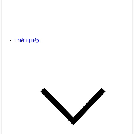
Thiết Bị Bếp
Bồn Cầu
Bồn cầu TOTO
Bồn cầu INAX
Bồn Cầu Thông Minh
Bồn Cầu 1 Khối
Bồn Cầu 2 Khối
Bồn Cầu Trẻ Em
Bồn cầu AMERICAN STANDARD
Bồn cầu CAESAR
Bồn Cầu COTTO