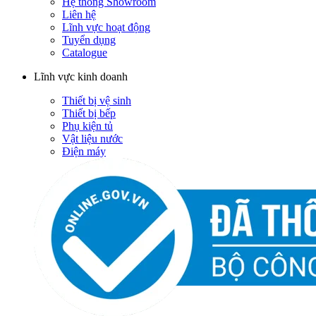
Hệ thống Showroom
Liên hệ
Lĩnh vực hoạt động
Tuyển dụng
Catalogue
Lĩnh vực kinh doanh
Thiết bị vệ sinh
Thiết bị bếp
Phụ kiện tủ
Vật liệu nước
Điện máy