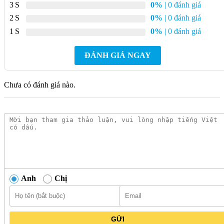
3
0%
| 0 đánh giá
2
0%
| 0 đánh giá
1
0%
| 0 đánh giá
ĐÁNH GIÁ NGAY
Chưa có đánh giá nào.
Máy nước nóng ARISTON SLIM2 LUX-D 20L sở hữu thiết kế sang
trọng, đẳng cấp
Ngoài ra, bình nóng lạnh này còn tích hợp công nghệ Ion bạc
Anh
Chị
kháng khuẩn Ag+, giúp làm sạch nước, bảo vệ sức khỏe người
dùng khỏi các loại vi khuẩn gây hại như E.C coli, Salmonella,
Legionella và nấm mốc. Thanh đốt được làm từ đồng chất
GỬI
lượng cao, đảm bảo hiệu suất và độ bền của sản phẩm. Bình