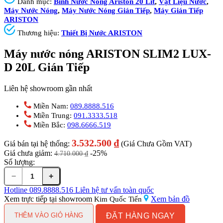
Danh mục:
Bình Nước Nóng Ariston 20 Lít
,
Vật Liệu Nước
,
Máy Nước Nóng
,
Máy Nước Nóng Gián Tiếp
,
Máy Gián Tiếp
ARISTON
Thương hiệu:
Thiết Bị Nước ARISTON
Máy nước nóng ARISTON SLIM2 LUX-
D 20L Gián Tiếp
Liên hệ showroom gần nhất
Miền Nam:
089.8888.516
Miền Trung:
091.3333.518
Miền Bắc:
098.6666.519
3.532.500
₫
Giá bán tại hệ thống:
(Giá Chưa Gồm VAT)
Giá chưa giảm:
-25%
4.710.000
₫
Số lượng:
−
+
Máy
nước
Hotline
089.8888.516
Liên hệ tư vấn toàn quốc
nóng
Xem trực tiếp tại showroom
Xem bản đồ
Kim Quốc Tiến
ARISTON
ĐẶT HÀNG NGAY
SLIM2
THÊM VÀO GIỎ HÀNG