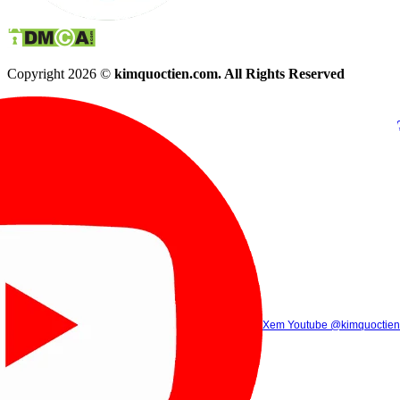
Copyright 2026 ©
kimquoctien.com. All Rights Reserved
Chat Facebook
Chat Zalo
(8h00 - 21h30)
(8h00 - 21h3
Xem Tik Tok
Xem Youtube
Gọi điện
@kimquoctienoffi
(8h00 - 21h30)
@kimquoctien