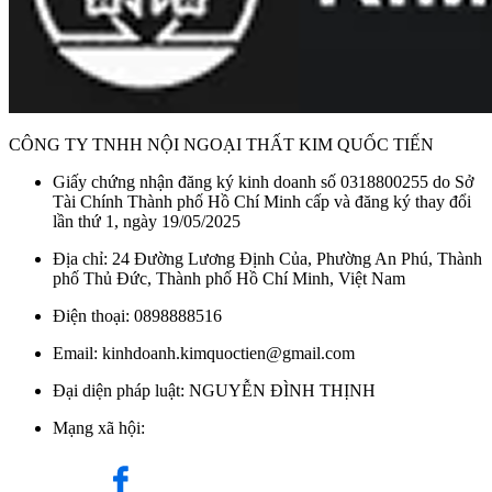
từng độ C
Kim Quốc Tiến
hân hạnh là nhà cung cấp các sản phẩm bình
nóng lạnh Ariston chính hãng, trong đó có model SLIM2
LUX-D 20 với nhiều ưu đãi hấp dẫn. Quý khách hàng quan
tâm và có nhu cầu, xin vui lòng liên hệ số điện thoại
CÔNG TY TNHH NỘI NGOẠI THẤT KIM QUỐC TIẾN
0898888516 để được tư vấn và hỗ trợ tốt nhất.
Giấy chứng nhận đăng ký kinh doanh số 0318800255 do Sở
Tài Chính Thành phố Hồ Chí Minh cấp và đăng ký thay đổi
Danh mục:
Vật Liệu Nước
/
Máy Nước Nóng
/
Máy Nước
lần thứ 1, ngày 19/05/2025
Nóng Gián Tiếp
/
Máy Gián Tiếp ARISTON
/
Bình Nước
Nóng Ariston 20 Lít
Địa chỉ: 24 Đường Lương Định Của, Phường An Phú, Thành
phố Thủ Đức, Thành phố Hồ Chí Minh, Việt Nam
Điện thoại: 0898888516
Email: kinhdoanh.kimquoctien@gmail.com
Đại diện pháp luật: NGUYỄN ĐÌNH THỊNH
Mạng xã hội: