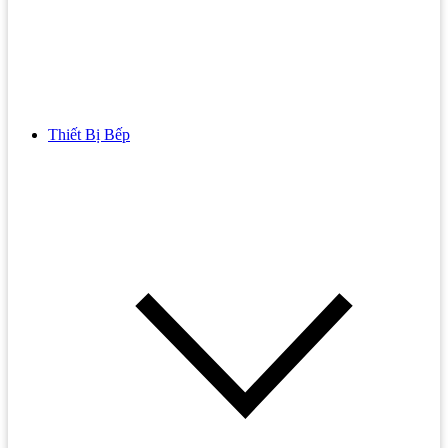
Thiết Bị Bếp
Bồn Cầu
Bồn cầu TOTO
Bồn cầu INAX
Bồn Cầu Thông Minh
Bồn Cầu 1 Khối
Bồn Cầu 2 Khối
Bồn Cầu Trẻ Em
Bồn cầu AMERICAN STANDARD
Bồn cầu CAESAR
Bồn Cầu COTTO