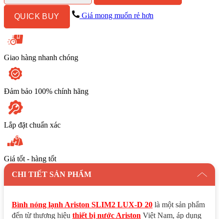
LUX-
D
Giá mong muốn rẻ hơn
QUICK BUY
20L
Gián
Tiếp
số
lượng
Giao hàng nhanh chóng
Đảm bảo 100% chính hãng
Lắp đặt chuẩn xác
Giá tốt - hàng tốt
CHI TIẾT SẢN PHẨM
Bình nóng lạnh Ariston SLIM2 LUX-D 20
là một sản phẩm
đến từ thương hiệu
thiết bị nước Ariston
Việt Nam, áp dụng