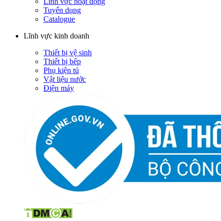
Lĩnh vực hoạt động
Tuyển dụng
Catalogue
Lĩnh vực kinh doanh
Thiết bị vệ sinh
Thiết bị bếp
Phụ kiện tủ
Vật liệu nước
Điện máy