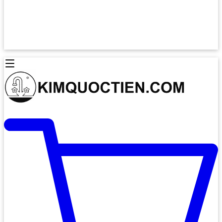
Lò Nướng Âm Tủ
Lò Nướng Bosch
Lò Nướng Độc lập
Lò Nướng Hafele
Thiết Bị Vệ Sinh
Máy Hút Mùi
Thiết Bị Vệ Sinh INAX
Máy Hút Khử Mùi Classic
Thiết Bị Vệ Sinh TOTO
Máy Hút Khử Mùi Đảo
Thiết Bị Vệ Sinh Cotto
Máy Hút Mùi Áp Tường
Thiết Bị Vệ Sinh CAESAR
Máy Hút Mùi Âm Trần
Thiết Bị Vệ Sinh American Standard
Máy Rửa Chén Bát
Thiết Bị Vệ Sinh BELLO
Máy Rửa Chén Âm Toàn Phần
Thiết Bị Vệ Sinh VIGLACERA
Máy Rửa Chén Bát 12 Bộ
Thiết Bị Vệ Sinh THIÊN THANH
Máy Rửa Chén Bát Bán Âm
Thiết Bị Bếp