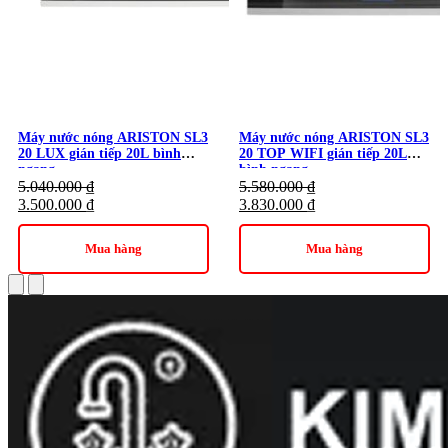
Máy nước nóng ARISTON SL3
Máy nước nóng ARISTON SL3
20 LUX gián tiếp 20L bình
20 TOP WIFI gián tiếp 20L
ngang
bình ngang
5.040.000
₫
5.580.000
₫
3.500.000
₫
3.830.000
₫
Mua hàng
Mua hàng
Bình nóng lạnh Ariston SLIM2 LUX-D 20 còn được trang bị màn
hình điều khiển cảm ứng hiện đại, hiển thị nhiệt độ chính xác đến