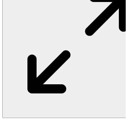
Vật Liệu Nước
Thiết Bị Nước STIEBEL ELTRON
Thiết Bị Nước ARISTON
Thiết Bị Nước TÂN Á ĐẠI THÀNH