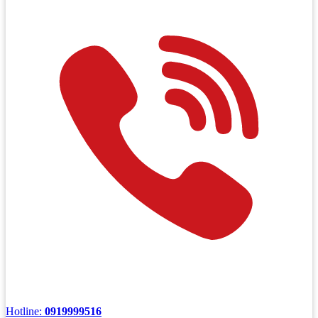
Hotline:
0919999516