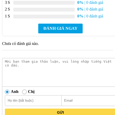
3
0%
| 0 đánh giá
Vitaly Ariston
2
0%
| 0 đánh giá
Thiết kế tinh tế và hiện đại: Máy nước nóng Vitaly Ariston sở
1
0%
| 0 đánh giá
hữu thiết kế hình chữ nhật ngang cùng gam màu trắng trang
nhã, phù hợp với nhiều phong cách nội thất phòng tắm khác
ĐÁNH GIÁ NGAY
nhau.
Phù hợp với vùng khí hậu lạnh: Với cơ chế làm nóng gián tiếp,
Chưa có đánh giá nào.
máy nước nóng Ariston Vitaly là lựa chọn lý tưởng cho các
khu vực có khí hậu lạnh, đặc biệt là miền Bắc Việt Nam hoặc
những nơi có nhiệt độ dưới 20°C. Bạn cũng có thể sử dụng
máy cho nhiều mục đích khác nhau như tắm, rửa mặt, rửa bát.
Anh
Chị
GỬI