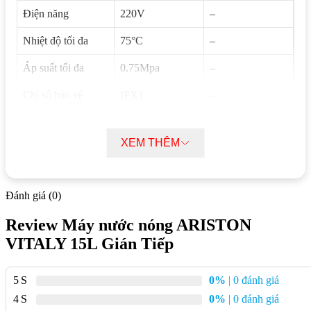
Điện năng
220V
–
Nhiệt độ tối đa
75°C
–
Áp suất tối đa
0.75Mpa
–
Chỉ số bảo vệ
IPX1
–
Kiểu dáng
Đứng
Đứng
XEM THÊM
Thời gian gia nhiệt
21 phút
40 phút
(ΔT=45°C)
Khối lượng tịnh
8.5kg
13kg
Đánh giá (0)
Tổng khối lượng
10.5kg
16kg
Review Máy nước nóng ARISTON
VITALY 15L Gián Tiếp
Kích thước
360x360x318mm
447x447x380mm
(RxCxS)
5
0%
| 0 đánh giá
Đặc điểm nổi bật máy nước nóng gián tiếp
4
0%
| 0 đánh giá