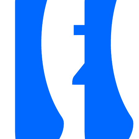
Nóng Gián Tiếp
/
Máy Gián Tiếp ARISTON
/
Bình Nước
Nóng Ariston 15 Lít