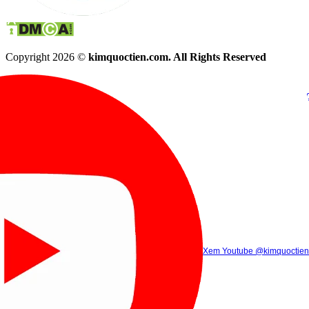
Copyright 2026 ©
kimquoctien.com. All Rights Reserved
Chat Facebook
Chat Zalo
(8h00 - 21h30)
(8h00 - 21h3
Xem Tik Tok
Xem Youtube
Gọi điện
@kimquoctienoffi
(8h00 - 21h30)
@kimquoctien