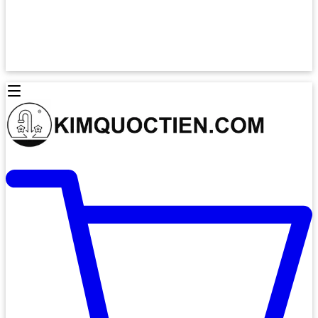
Lò Nướng Âm Tủ
Lò Nướng Bosch
Lò Nướng Độc lập
Lò Nướng Hafele
Thiết Bị Vệ Sinh
Máy Hút Mùi
Thiết Bị Vệ Sinh INAX
Máy Hút Khử Mùi Classic
Thiết Bị Vệ Sinh TOTO
Máy Hút Khử Mùi Đảo
Thiết Bị Vệ Sinh Cotto
Máy Hút Mùi Áp Tường
Thiết Bị Vệ Sinh CAESAR
Máy Hút Mùi Âm Trần
Thiết Bị Vệ Sinh American Standard
Máy Rửa Chén Bát
Thiết Bị Vệ Sinh BELLO
Máy Rửa Chén Âm Toàn Phần
Thiết Bị Vệ Sinh VIGLACERA
Máy Rửa Chén Bát 12 Bộ
Thiết Bị Vệ Sinh THIÊN THANH
Máy Rửa Chén Bát Bán Âm
Thiết Bị Bếp