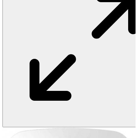
Vật Liệu Nước
Thiết Bị Nước STIEBEL ELTRON
Thiết Bị Nước ARISTON
Thiết Bị Nước TÂN Á ĐẠI THÀNH