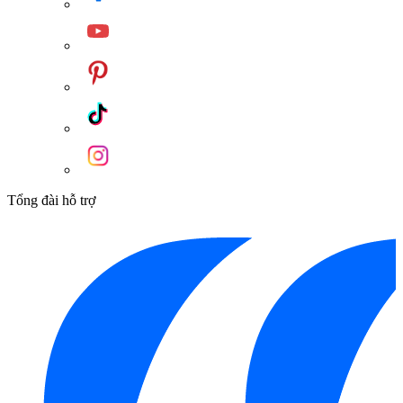
gỉ. Điều này giúp quá trình làm nóng diễn ra nhanh hơn, đồng
thời hạn chế tình trạng bám cặn và kéo dài tuổi thọ của thanh
đốt.
Đánh giá từ người dùng: Nhiều khách hàng đã mua và sử dụng
máy nước nóng gián tiếp Vitaly Ariston tại Hita và đánh giá
cao hiệu suất hoạt động cũng như sự tận tâm của đội ngũ lắp
đặt. Sản phẩm nhận được phản hồi tích cực về khả năng làm
nóng tốt.
Hiện tại, máy nước nóng gián tiếp Vitaly Ariston có các tùy
Tổng đài hỗ trợ
chọn dung tích 15L, 20L và 30L để phù hợp với nhu cầu sử
dụng của mọi gia đình.
Để sở hữu sản phẩm máy nước nóng gián tiếp Vitaly Ariston
chính hãng với chất lượng đảm bảo và dịch vụ tốt nhất, hãy
liên hệ ngay với
Kim Quốc Tiến
qua số điện thoại
0898888516. Chúng tôi cam kết cung cấp các sản phẩm
Ariston uy tín, đáp ứng mọi nhu cầu về thiết bị nhà tắm và nhà
bếp của bạn.
Danh mục:
Vật Liệu Nước
/
Máy Nước Nóng
/
Máy Nước