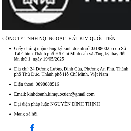
CÔNG TY TNHH NỘI NGOẠI THẤT KIM QUỐC TIẾN
Giấy chứng nhận đăng ký kinh doanh số 0318800255 do Sở
Tài Chính Thành phố Hồ Chí Minh cấp và đăng ký thay đổi
lần thứ 1, ngày 19/05/2025
Địa chỉ: 24 Đường Lương Định Của, Phường An Phú, Thành
phố Thủ Đức, Thành phố Hồ Chí Minh, Việt Nam
Điện thoại: 0898888516
Email: kinhdoanh.kimquoctien@gmail.com
Đại diện pháp luật: NGUYỄN ĐÌNH THỊNH
Cấu tạo chi tiết của máy nước nóng ARISTON VITALY 15L
Mạng xã hội:
Làm nóng nhanh và bền bỉ: Máy sử dụng thanh đốt 100%
bằng đồng, thay vì các vật liệu khác như inox hay thép không