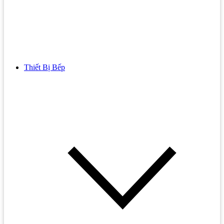
Thiết Bị Bếp
Bồn Cầu
Bồn cầu TOTO
Bồn cầu INAX
Bồn Cầu Thông Minh
Bồn Cầu 1 Khối
Bồn Cầu 2 Khối
Bồn Cầu Trẻ Em
Bồn cầu AMERICAN STANDARD
Bồn cầu CAESAR
Bồn Cầu COTTO