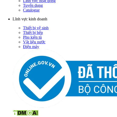
Lĩnh vực hoạt động
Tuyển dụng
Catalogue
Lĩnh vực kinh doanh
Thiết bị vệ sinh
Thiết bị bếp
Phụ kiện tủ
Vật liệu nước
Điện máy