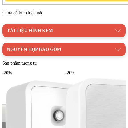
Chưa có bình luận nào
TÀI LIỆU ĐÍNH KÈM
NGUYÊN HỘP BAO GỒM
Sản phẩm tương tự
-20%
-20%
Máy nước nóng Vitaly Ariston sở hữu thiết kế hình chữ nhật ngang
cùng gam màu trắng trang nhã, phù hợp với nhiều phong cách nội thất
phòng tắm khác nhau.
Hệ thống an toàn TSS đồng bộ: Máy được trang bị hệ thống an
toàn TSS bao gồm:
Cầu dao chống rò điện ELCB: Tự động ngắt mạch khi phát
hiện rò rỉ điện hoặc chập điện, đảm bảo an toàn tuyệt đối