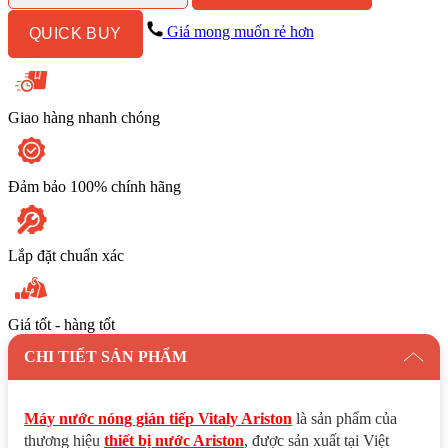
15L
Gián
Giá mong muốn rẻ hơn
QUICK BUY
Tiếp
số
lượng
Giao hàng nhanh chóng
Đảm bảo 100% chính hãng
Lắp đặt chuẩn xác
Giá tốt - hàng tốt
CHI TIẾT SẢN PHẨM
Máy nước nóng gián tiếp Vitaly Ariston
là sản phẩm của
thương hiệu
thiết bị nước Ariston
, được sản xuất tại Việt