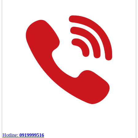
Hotline:
0919999516