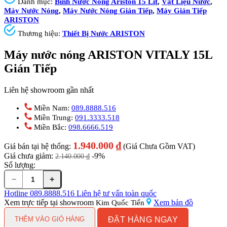
Danh mục:
Bình Nước Nóng Ariston 15 Lít
,
Vật Liệu Nước
,
Máy Nước Nóng
,
Máy Nước Nóng Gián Tiếp
,
Máy Gián Tiếp
ARISTON
Thương hiệu:
Thiết Bị Nước ARISTON
Máy nước nóng ARISTON VITALY 15L
Gián Tiếp
Liên hệ showroom gần nhất
Miền Nam:
089.8888.516
Miền Trung:
091.3333.518
Miền Bắc:
098.6666.519
1.940.000
₫
Giá bán tại hệ thống:
(Giá Chưa Gồm VAT)
Giá chưa giảm:
-9%
2.140.000
₫
Số lượng:
−
+
Máy
nước
Hotline
089.8888.516
Liên hệ tư vấn toàn quốc
nóng
Xem trực tiếp tại showroom
Xem bản đồ
Kim Quốc Tiến
ARISTON
ĐẶT HÀNG NGAY
VITALY
THÊM VÀO GIỎ HÀNG