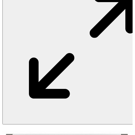
Vật Liệu Nước
Thiết Bị Nước STIEBEL ELTRON
Thiết Bị Nước ARISTON
Thiết Bị Nước TÂN Á ĐẠI THÀNH