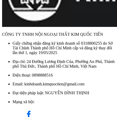
Với cơ chế làm nóng trực tiếp, bạn không cần phải chờ đợi lâu
để có nước nóng, tiết kiệm thời gian và năng lượng. Máy có
công suất 8000W, đảm bảo cung cấp đủ lượng nước nóng cho
nhiều mục đích sử dụng cùng lúc, với nhiệt độ tối đa khoảng
55°C, phù hợp với khí hậu khu vực phía Nam hoặc những nơi
CÔNG TY TNHH NỘI NGOẠI THẤT KIM QUỐC TIẾN
có nhiệt độ trên 20°C.
Giấy chứng nhận đăng ký kinh doanh số 0318800255 do Sở
Tài Chính Thành phố Hồ Chí Minh cấp và đăng ký thay đổi
lần thứ 1, ngày 19/05/2025
Địa chỉ: 24 Đường Lương Định Của, Phường An Phú, Thành
phố Thủ Đức, Thành phố Hồ Chí Minh, Việt Nam
Điện thoại: 0898888516
Email: kinhdoanh.kimquoctien@gmail.com
Đại diện pháp luật: NGUYỄN ĐÌNH THỊNH
Mạng xã hội:
Máy nước nóng Stiebel Eltron 8000W DDH 8 EC được tích hợp