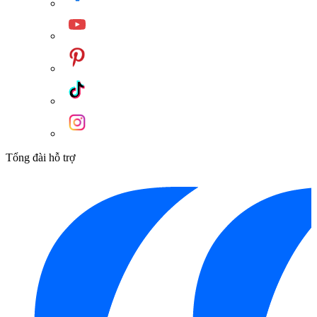
nhiều công nghệ hiện đại, thông minh
An toàn luôn là ưu tiên hàng đầu. Máy nước nóng Stiebel
Eltron được trang bị bộ ổn định nhiệt kép, tự động ngắt quá
trình làm nóng khi nhiệt độ vượt quá mức an toàn, tránh gây
bỏng. Bảng mạch điện tử chống cháy tăng cường bảo vệ cho
người dùng và gia đình. Cầu dao chống rò điện ELCB sẽ tự
động ngắt mạch khi phát hiện rò rỉ điện, phòng tránh nguy cơ
cháy nổ. Cảm biến lưu lượng nước bảo vệ máy khỏi tình trạng
quá tải khi nguồn nước yếu, giúp kéo dài tuổi thọ sản phẩm.
Tổng đài hỗ trợ
Máy còn tích hợp chuẩn tương thích điện từ EMC, đảm bảo
không gây nhiễu cho các thiết bị điện tử khác trong nhà. Thanh
nhiệt bằng đồng có khả năng dẫn nhiệt tốt và chống ăn mòn,
phù hợp với nguồn nước đã qua xử lý clo.
Quý khách hàng quan tâm đến sản phẩm Máy nước nóng trực
tiếp đa điểm Stiebel Eltron 8000W DDH 8 EC, vui lòng liên
hệ
Kim Quốc Tiến
qua số điện thoại 0898888516 để được tư
vấn và hỗ trợ tốt nhất.
Danh mục:
Vật Liệu Nước
/
Máy Nước Nóng
/
Máy Nước