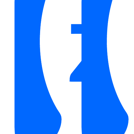
Nóng Điện STIEBEL ELTRON
/
Máy Trực Tiếp
STIEBEL ELTRON
Thương Hiệu:
Thiết Bị Nước STIEBEL ELTRON