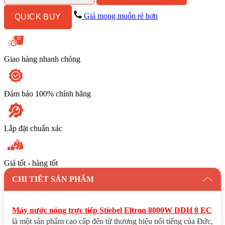
STIEBEL
ELTRON
Giá mong muốn rẻ hơn
QUICK BUY
DDH
8
EC
số
lượng
Giao hàng nhanh chóng
Đảm bảo 100% chính hãng
Lắp đặt chuẩn xác
Giá tốt - hàng tốt
CHI TIẾT SẢN PHẨM
Máy nước nóng trực tiếp Stiebel Eltron 8000W DDH 8 EC
là một sản phẩm cao cấp đến từ thương hiệu nổi tiếng của Đức,