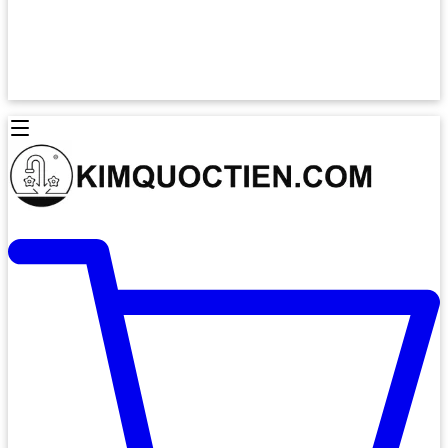
Lò Nướng Âm Tủ
Lò Nướng Bosch
Lò Nướng Độc lập
Lò Nướng Hafele
Thiết Bị Vệ Sinh
Máy Hút Mùi
Thiết Bị Vệ Sinh INAX
Máy Hút Khử Mùi Classic
Thiết Bị Vệ Sinh TOTO
Máy Hút Khử Mùi Đảo
Thiết Bị Vệ Sinh Cotto
Máy Hút Mùi Áp Tường
Thiết Bị Vệ Sinh CAESAR
Máy Hút Mùi Âm Trần
Thiết Bị Vệ Sinh American Standard
Máy Rửa Chén Bát
Thiết Bị Vệ Sinh BELLO
Máy Rửa Chén Âm Toàn Phần
Thiết Bị Vệ Sinh VIGLACERA
Máy Rửa Chén Bát 12 Bộ
Thiết Bị Vệ Sinh THIÊN THANH
Máy Rửa Chén Bát Bán Âm
Thiết Bị Bếp