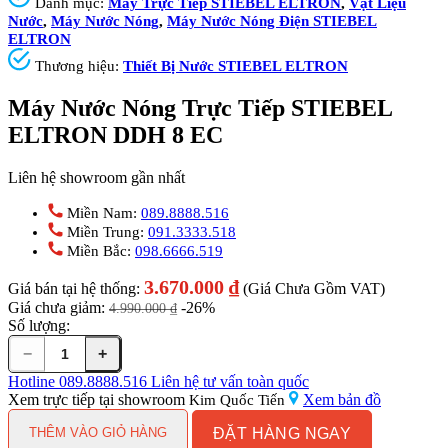
Danh mục:
Máy Trực Tiếp STIEBEL ELTRON
,
Vật Liệu
Nước
,
Máy Nước Nóng
,
Máy Nước Nóng Điện STIEBEL
ELTRON
Thương hiệu:
Thiết Bị Nước STIEBEL ELTRON
Máy Nước Nóng Trực Tiếp STIEBEL
ELTRON DDH 8 EC
Liên hệ showroom gần nhất
Miền Nam:
089.8888.516
Miền Trung:
091.3333.518
Miền Bắc:
098.6666.519
3.670.000
₫
Giá bán tại hệ thống:
(Giá Chưa Gồm VAT)
Giá chưa giảm:
-26%
4.990.000
₫
Số lượng:
−
+
Máy
Nước
Hotline
089.8888.516
Liên hệ tư vấn toàn quốc
Nóng
Xem trực tiếp tại showroom
Xem bản đồ
Kim Quốc Tiến
Trực
ĐẶT HÀNG NGAY
Tiếp
THÊM VÀO GIỎ HÀNG