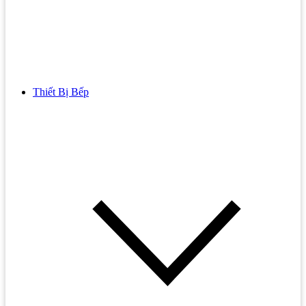
Thiết Bị Bếp
Bồn Cầu
Bồn cầu TOTO
Bồn cầu INAX
Bồn Cầu Thông Minh
Bồn Cầu 1 Khối
Bồn Cầu 2 Khối
Bồn Cầu Trẻ Em
Bồn cầu AMERICAN STANDARD
Bồn cầu CAESAR
Bồn Cầu COTTO