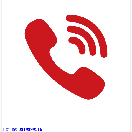
Hotline:
0919999516