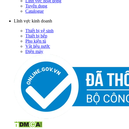
Lĩnh vực hoạt động
Tuyển dụng
Catalogue
Lĩnh vực kinh doanh
Thiết bị vệ sinh
Thiết bị bếp
Phụ kiện tủ
Vật liệu nước
Điện máy