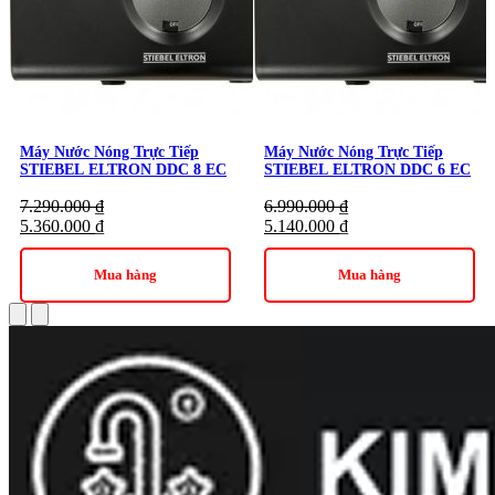
Máy Nước Nóng Trực Tiếp
Máy Nước Nóng Trực Tiếp
STIEBEL ELTRON DDC 8 EC
STIEBEL ELTRON DDC 6 EC
7.290.000
₫
6.990.000
₫
5.360.000
₫
5.140.000
₫
Máy nước nóng Stiebel Eltron 8000W DDH 8 EC sở hữu thiết kế nhỏ
Mua hàng
Mua hàng
gọn với tông màu xám trang nhã
Vỏ máy được làm từ nhựa ABS cao cấp, bền bỉ, chịu va đập
và cách điện tốt. Thiết kế chống thấm nước IP25 giúp bảo vệ
an toàn các bộ phận bên trong khỏi hơi nước và nước bắn
trong quá trình sử dụng. Máy được trang bị núm xoay điều
chỉnh nhiệt độ với 3 mức độ, cho phép bạn linh hoạt lựa chọn
theo nhu cầu. Đèn LED hiển thị nguồn điện giúp dễ dàng nhận
biết trạng thái hoạt động của máy.