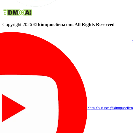
Copyright 2026 ©
kimquoctien.com. All Rights Reserved
Chat Facebook
Chat Zalo
(8h00 - 21h30)
(8h00 - 21h3
Xem Tik Tok
Xem Youtube
Gọi điện
@kimquoctienoffi
(8h00 - 21h30)
@kimquoctien