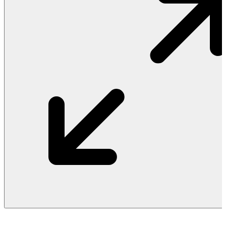
Vật Liệu Nước
Thiết Bị Nước STIEBEL ELTRON
Thiết Bị Nước ARISTON
Thiết Bị Nước TÂN Á ĐẠI THÀNH