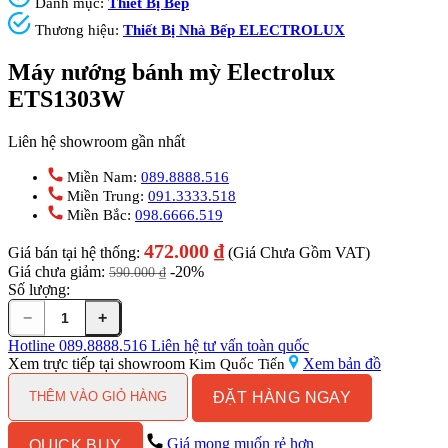
Danh mục:
Thiết Bị Bếp
Thương hiệu:
Thiết Bị Nhà Bếp ELECTROLUX
Máy nướng bánh mỳ Electrolux
ETS1303W
Liên hệ showroom gần nhất
Miền Nam:
089.8888.516
Miền Trung:
091.3333.518
Miền Bắc:
098.6666.519
472.000
₫
Giá bán tại hệ thống:
(Giá Chưa Gồm VAT)
Giá chưa giảm:
-20%
590.000
₫
Số lượng:
−
+
Máy
nướng
Hotline
089.8888.516
Liên hệ tư vấn toàn quốc
bánh
Xem trực tiếp tại showroom
Xem bản đồ
Kim Quốc Tiến
mỳ
ĐẶT HÀNG NGAY
Electrolux
THÊM VÀO GIỎ HÀNG
ETS1303W
số
Giá mong muốn rẻ hơn
QUICK BUY