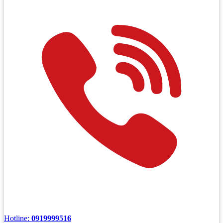
Hotline:
0919999516