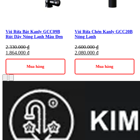
Vòi Rửa Bát Kanly GCC09B
Vòi Rửa Chén Kanly GCC20B
Rút Dây Nóng Lạnh Màu Đen
Nóng Lạnh
2.330.000
₫
2.600.000
₫
1.864.000
₫
2.080.000
₫
Mua hàng
Mua hàng