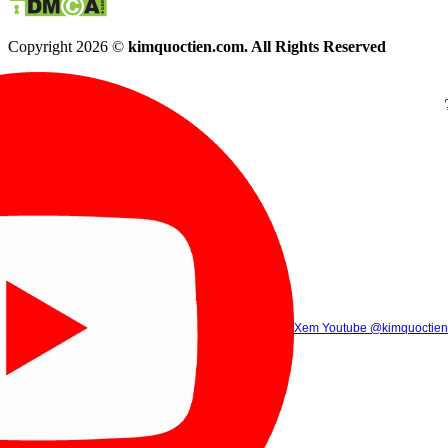
Copyright 2026 ©
kimquoctien.com. All Rights Reserved
Chat Facebook
Chat Zalo
(8h00 - 21h30)
(8h00 - 21h3
Xem Tik Tok
Xem Youtube
Gọi điện
@kimquoctienoffi
(8h00 - 21h30)
@kimquoctien