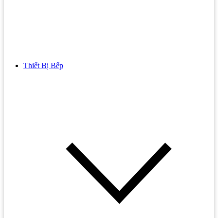
Thiết Bị Bếp
Bồn Cầu
Bồn cầu TOTO
Bồn cầu INAX
Bồn Cầu Thông Minh
Bồn Cầu 1 Khối
Bồn Cầu 2 Khối
Bồn Cầu Trẻ Em
Bồn cầu AMERICAN STANDARD
Bồn cầu CAESAR
Bồn Cầu COTTO