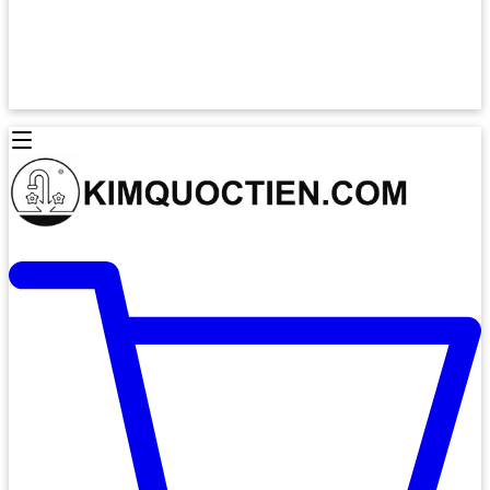
Lò Nướng Âm Tủ
Lò Nướng Bosch
Lò Nướng Độc lập
Lò Nướng Hafele
Thiết Bị Vệ Sinh
Máy Hút Mùi
Thiết Bị Vệ Sinh INAX
Máy Hút Khử Mùi Classic
Thiết Bị Vệ Sinh TOTO
Máy Hút Khử Mùi Đảo
Thiết Bị Vệ Sinh Cotto
Máy Hút Mùi Áp Tường
Thiết Bị Vệ Sinh CAESAR
Máy Hút Mùi Âm Trần
Thiết Bị Vệ Sinh American Standard
Máy Rửa Chén Bát
Thiết Bị Vệ Sinh BELLO
Máy Rửa Chén Âm Toàn Phần
Thiết Bị Vệ Sinh VIGLACERA
Máy Rửa Chén Bát 12 Bộ
Thiết Bị Vệ Sinh THIÊN THANH
Máy Rửa Chén Bát Bán Âm
Thiết Bị Bếp