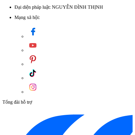
Đại diện pháp luật: NGUYỄN ĐÌNH THỊNH
Mạng xã hội:
Tổng đài hỗ trợ
Máy rửa bát âm tủ SMV46KX00E series 4 sở hữu 6 chương trình rửa
được thiết lập phù hợp với nhiều nhu cầu sử dụng khác nhau