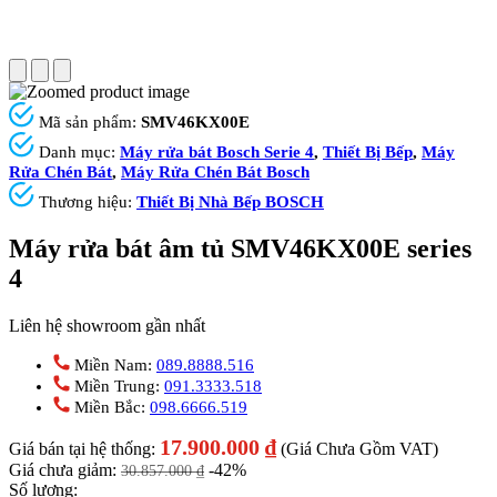
Mã sản phẩm:
SMV46KX00E
Danh mục:
Máy rửa bát Bosch Serie 4
,
Thiết Bị Bếp
,
Máy
Rửa Chén Bát
,
Máy Rửa Chén Bát Bosch
Thương hiệu:
Thiết Bị Nhà Bếp BOSCH
Máy rửa bát âm tủ SMV46KX00E series
4
Liên hệ showroom gần nhất
Miền Nam:
089.8888.516
Miền Trung:
091.3333.518
Miền Bắc:
098.6666.519
17.900.000
₫
Giá bán tại hệ thống:
(Giá Chưa Gồm VAT)
Giá chưa giảm:
-42%
30.857.000
₫
Số lượng: