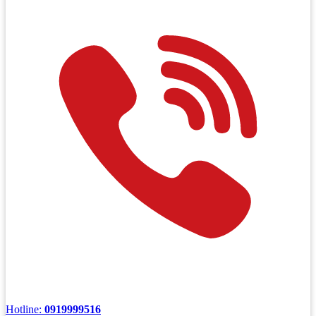
Hotline:
0919999516