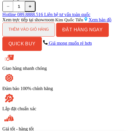
−
+
Máy
rửa
Hotline
089.8888.516
Liên hệ tư vấn toàn quốc
bát
Xem trực tiếp tại showroom
Xem bản đồ
Kim Quốc Tiến
âm
ĐẶT HÀNG NGAY
tủ
THÊM VÀO GIỎ HÀNG
SMV46KX00E
series
Giá mong muốn rẻ hơn
QUICK BUY
4
số
lượng
Giao hàng nhanh chóng
Đảm bảo 100% chính hãng
Lắp đặt chuẩn xác
Giá tốt - hàng tốt