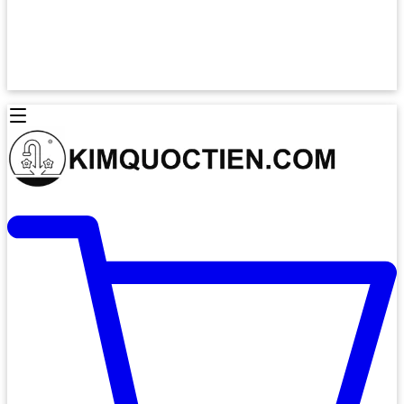
Lò Nướng Âm Tủ
Lò Nướng Bosch
Lò Nướng Độc lập
Lò Nướng Hafele
Thiết Bị Vệ Sinh
Máy Hút Mùi
Thiết Bị Vệ Sinh INAX
Máy Hút Khử Mùi Classic
Thiết Bị Vệ Sinh TOTO
Máy Hút Khử Mùi Đảo
Thiết Bị Vệ Sinh Cotto
Máy Hút Mùi Áp Tường
Thiết Bị Vệ Sinh CAESAR
Máy Hút Mùi Âm Trần
Thiết Bị Vệ Sinh American Standard
Máy Rửa Chén Bát
Thiết Bị Vệ Sinh BELLO
Máy Rửa Chén Âm Toàn Phần
Thiết Bị Vệ Sinh VIGLACERA
Máy Rửa Chén Bát 12 Bộ
Thiết Bị Vệ Sinh THIÊN THANH
Máy Rửa Chén Bát Bán Âm
Thiết Bị Bếp