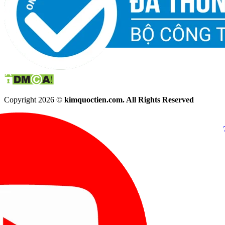
Copyright 2026 ©
kimquoctien.com. All Rights Reserved
Chat Facebook
Chat Zalo
(8h00 - 21h30)
(8h00 - 21h3