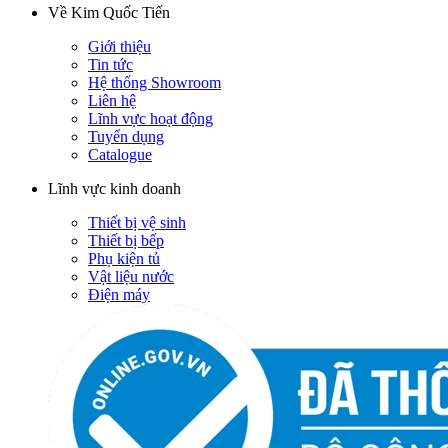
Về Kim Quốc Tiến
Giới thiệu
Tin tức
Hệ thống Showroom
Liên hệ
Lĩnh vực hoạt động
Tuyển dụng
Catalogue
Lĩnh vực kinh doanh
Thiết bị vệ sinh
Thiết bị bếp
Phụ kiện tủ
Vật liệu nước
Điện máy