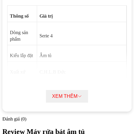
Thông số
Giá trị
Dòng sản
Serie 4
phẩm
Kiểu lắp đặt
Âm tủ
Xuất xứ
C.H.L.B Đức
Lớp hiệu
quả năng
A++
XEM THÊM
lượng
Độ ồn
42 dB
Đánh giá (0)
Review Máy rửa bát âm tủ