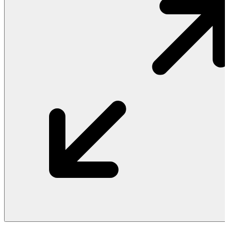
Vật Liệu Nước
Thiết Bị Nước STIEBEL ELTRON
Thiết Bị Nước ARISTON
Thiết Bị Nước TÂN Á ĐẠI THÀNH