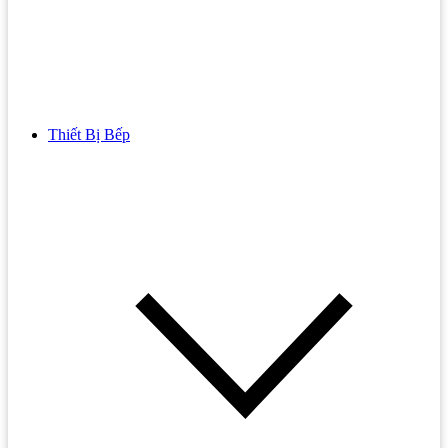
Thiết Bị Bếp
Bồn Cầu
Bồn cầu TOTO
Bồn cầu INAX
Bồn Cầu Thông Minh
Bồn Cầu 1 Khối
Bồn Cầu 2 Khối
Bồn Cầu Trẻ Em
Bồn cầu AMERICAN STANDARD
Bồn cầu CAESAR
Bồn Cầu COTTO