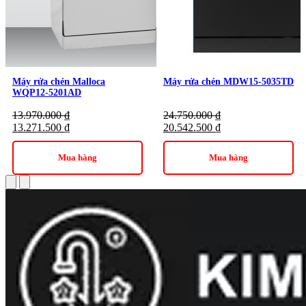
Máy có sức chứa lớn lên đến 14 bộ đồ ăn, phù hợp cho gia
đình nhiều thành viên hoặc khi có khách. Chế độ sấy tự động
sau khi rửa giúp chén đĩa khô ráo, sạch khuẩn. Chức năng hẹn
giờ thông minh mang lại sự tiện lợi, cho phép bạn cài đặt thời
gian rửa phù hợp với lịch trình của mình.
Máy rửa chén Malloca
Máy rửa chén MDW15-5035TD
WQP12-5201AD
13.970.000
₫
24.750.000
₫
13.271.500
₫
20.542.500
₫
Mua hàng
Mua hàng