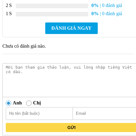
2
0%
| 0 đánh giá
Máy rửa chén Malloca MDW14-S10TFT nổi bật với thiết kế
1
0%
| 0 đánh giá
hiện đại, có thể lắp đặt độc lập hoặc âm tủ, phù hợp với nhiều
không gian bếp. Thân máy được làm từ chất liệu inox bền bỉ,
ĐÁNH GIÁ NGAY
sáng bóng, có khả năng chống trầy xước và chống bám vân
tay, giữ cho máy luôn sạch đẹp.
Chưa có đánh giá nào.
Anh
Chị
GỬI