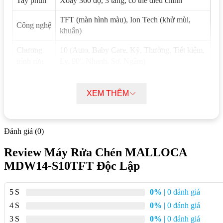
Tay phun
Xoay 360 độ, 3 tầng, có thể điều chỉnh
TFT (màn hình màu), Ion Tech (khử mùi,
Công nghệ
khuẩn)
Chương
10 (Auto, Baby Care, Kỹ, Thường, Tiết kiệm,
trình rửa
Ly, 90′, Nhanh, Sơ, Ngâm)
Sức chứa
14 bộ đồ ăn
XEM THÊM
Chế độ
Tự động
sấy
Hẹn giờ
Có
Đánh giá (0)
Chất liệu
Review Máy Rửa Chén MALLOCA
Inox sáng bóng
thân máy
MDW14-S10TFT Độc Lập
Kích
W598 x D598 x H845 mm
thước
5
0%
| 0 đánh giá
4
0%
| 0 đánh giá
Bảo hành
3 năm
3
0%
| 0 đánh giá