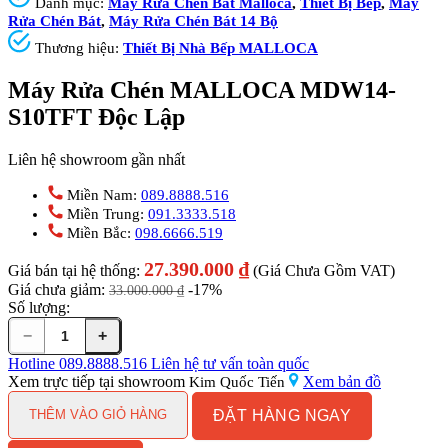
Danh mục:
Máy Rửa Chén Bát Malloca
,
Thiết Bị Bếp
,
Máy
Rửa Chén Bát
,
Máy Rửa Chén Bát 14 Bộ
Thương hiệu:
Thiết Bị Nhà Bếp MALLOCA
Máy Rửa Chén MALLOCA MDW14-
S10TFT Độc Lập
Liên hệ showroom gần nhất
Miền Nam:
089.8888.516
Miền Trung:
091.3333.518
Miền Bắc:
098.6666.519
27.390.000
₫
Giá bán tại hệ thống:
(Giá Chưa Gồm VAT)
Giá chưa giảm:
-17%
33.000.000
₫
Số lượng:
−
+
Máy
Rửa
Hotline
089.8888.516
Liên hệ tư vấn toàn quốc
Chén
Xem trực tiếp tại showroom
Xem bản đồ
Kim Quốc Tiến
MALLOCA
ĐẶT HÀNG NGAY
MDW14-
THÊM VÀO GIỎ HÀNG
S10TFT