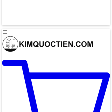
Lò Nướng Âm Tủ
Lò Nướng Bosch
Lò Nướng Độc lập
Lò Nướng Hafele
Thiết Bị Vệ Sinh
Máy Hút Mùi
Thiết Bị Vệ Sinh INAX
Máy Hút Khử Mùi Classic
Thiết Bị Vệ Sinh TOTO
Máy Hút Khử Mùi Đảo
Thiết Bị Vệ Sinh Cotto
Máy Hút Mùi Áp Tường
Thiết Bị Vệ Sinh CAESAR
Máy Hút Mùi Âm Trần
Thiết Bị Vệ Sinh American Standard
Máy Rửa Chén Bát
Thiết Bị Vệ Sinh BELLO
Máy Rửa Chén Âm Toàn Phần
Thiết Bị Vệ Sinh VIGLACERA
Máy Rửa Chén Bát 12 Bộ
Thiết Bị Vệ Sinh THIÊN THANH
Máy Rửa Chén Bát Bán Âm
Thiết Bị Bếp