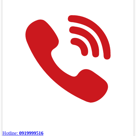
Hotline:
0919999516