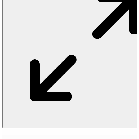
Vật Liệu Nước
Thiết Bị Nước STIEBEL ELTRON
Thiết Bị Nước ARISTON
Thiết Bị Nước TÂN Á ĐẠI THÀNH