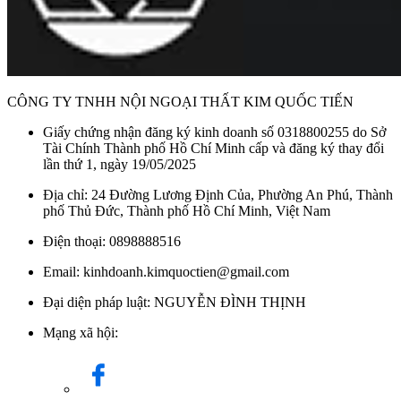
Kích thước của máy rửa chén Malloca MDW14-S10TFT
Các hộc rửa của máy được thiết kế khoa học với 2 giá đựng
chén đĩa rộng rãi ở ngăn trên và dưới, cùng một kệ đựng dao,
muỗng, nĩa làm từ inox. Hộc đựng chất tẩy rửa và muối làm
CÔNG TY TNHH NỘI NGOẠI THẤT KIM QUỐC TIẾN
mềm nước được bố trí tiện lợi, giúp quá trình rửa chén đạt hiệu
Giấy chứng nhận đăng ký kinh doanh số 0318800255 do Sở
quả cao nhất.
Tài Chính Thành phố Hồ Chí Minh cấp và đăng ký thay đổi
lần thứ 1, ngày 19/05/2025
Để sở hữu sản phẩm máy rửa chén Malloca MDW14-S10TFT
chính hãng với chế độ bảo hành tốt nhất, quý khách vui lòng
Địa chỉ: 24 Đường Lương Định Của, Phường An Phú, Thành
phố Thủ Đức, Thành phố Hồ Chí Minh, Việt Nam
liên hệ
Kim Quốc Tiến
qua số điện thoại 0898888516. Chúng
tôi cam kết cung cấp các sản phẩm chất lượng và dịch vụ tận
Điện thoại: 0898888516
tâm.
Email: kinhdoanh.kimquoctien@gmail.com
Danh mục:
Thiết Bị Bếp
/
Máy Rửa Chén Bát
/
Máy Rửa
Đại diện pháp luật: NGUYỄN ĐÌNH THỊNH
Chén Bát Malloca
/
Máy Rửa Chén Bát 14 bộ
Mạng xã hội:
Thương Hiệu:
Thiết Bị Nhà Bếp MALLOCA