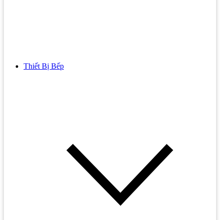
Thiết Bị Bếp
Bồn Cầu
Bồn cầu TOTO
Bồn cầu INAX
Bồn Cầu Thông Minh
Bồn Cầu 1 Khối
Bồn Cầu 2 Khối
Bồn Cầu Trẻ Em
Bồn cầu AMERICAN STANDARD
Bồn cầu CAESAR
Bồn Cầu COTTO