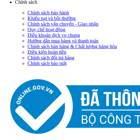
Chính sách
Chính sách bảo hành
Khiếu nại và bồi thường
Chính sách vận chuyển - Giao nhận
Quy chế hoạt động
Điều khoản dịch vụ chung
Hướng dẫn mua hàng và thanh toán
Chính sách bán hàng & Chất lượng hàng hóa
Điều kiện hoàn tiền
Chính sách đổi trả hàng
Chính sách bảo mật