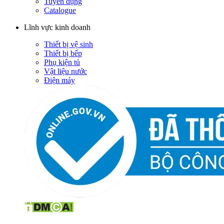
Tuyển dụng
Catalogue
Lĩnh vực kinh doanh
Thiết bị vệ sinh
Thiết bị bếp
Phụ kiện tủ
Vật liệu nước
Điện máy