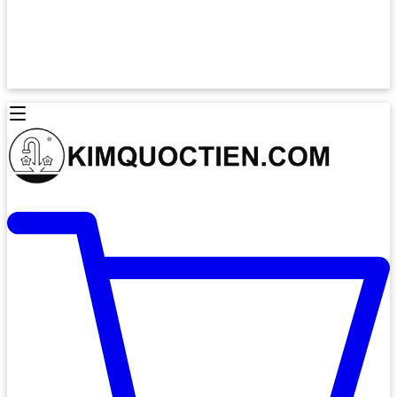
Lò Nướng Âm Tủ
Lò Nướng Bosch
Lò Nướng Độc lập
Lò Nướng Hafele
Thiết Bị Vệ Sinh
Máy Hút Mùi
Thiết Bị Vệ Sinh INAX
Máy Hút Khử Mùi Classic
Thiết Bị Vệ Sinh TOTO
Máy Hút Khử Mùi Đảo
Thiết Bị Vệ Sinh Cotto
Máy Hút Mùi Áp Tường
Thiết Bị Vệ Sinh CAESAR
Máy Hút Mùi Âm Trần
Thiết Bị Vệ Sinh American Standard
Máy Rửa Chén Bát
Thiết Bị Vệ Sinh BELLO
Máy Rửa Chén Âm Toàn Phần
Thiết Bị Vệ Sinh VIGLACERA
Máy Rửa Chén Bát 12 Bộ
Thiết Bị Vệ Sinh THIÊN THANH
Máy Rửa Chén Bát Bán Âm
Thiết Bị Bếp