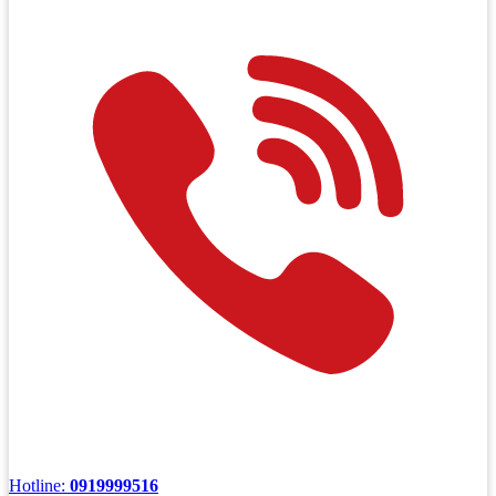
Hotline:
0919999516