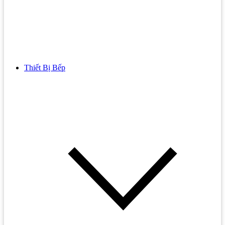
Thiết Bị Bếp
Bồn Cầu
Bồn cầu TOTO
Bồn cầu INAX
Bồn Cầu Thông Minh
Bồn Cầu 1 Khối
Bồn Cầu 2 Khối
Bồn Cầu Trẻ Em
Bồn cầu AMERICAN STANDARD
Bồn cầu CAESAR
Bồn Cầu COTTO