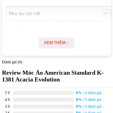
Mục lục bài viết
Thông Số Kỹ Thuật Móc Áo American Standard K-1381 Acacia
Evolution
Đặc Điểm Nổi Bật Của Móc Áo American Standard K-1381 Acacia
Evolution
XEM THÊM
Tính Năng Của Móc Áo American Standard K-1381 Acacia
Evolution
Đánh giá (0)
Thông Số Kỹ Thuật Móc Áo American
Standard K-1381 Acacia Evolution
Review Móc Áo American Standard K-
1381 Acacia Evolution
Chất liệu: Đồng thau
Lớp mạ: Crom
5
0%
| 0 đánh giá
Kích thước: 84 x 98 x 50 mm
4
0%
| 0 đánh giá
3
0%
| 0 đánh giá
Trọng lượng: 0.45 kg
2
0%
| 0 đánh giá