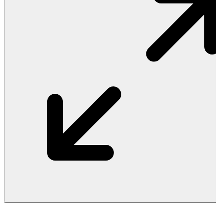
Vật Liệu Nước
Thiết Bị Nước STIEBEL ELTRON
Thiết Bị Nước ARISTON
Thiết Bị Nước TÂN Á ĐẠI THÀNH