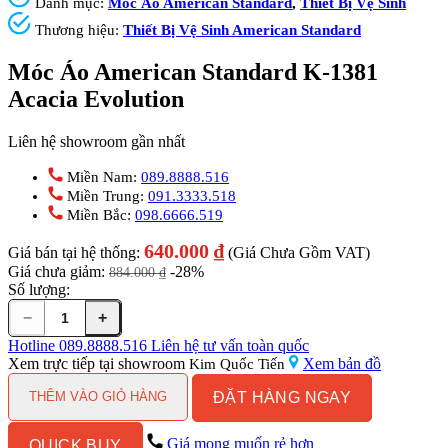
Danh mục:
Móc Áo American Standard
,
Thiết Bị Vệ Sinh
Thương hiệu:
Thiết Bị Vệ Sinh American Standard
Móc Áo American Standard K-1381
Acacia Evolution
Liên hệ showroom gần nhất
Miền Nam:
089.8888.516
Miền Trung:
091.3333.518
Miền Bắc:
098.6666.519
640.000
₫
Giá bán tại hệ thống:
(Giá Chưa Gồm VAT)
Giá chưa giảm:
-28%
884.000
₫
Số lượng:
−
+
Móc
Áo
Hotline
089.8888.516
Liên hệ tư vấn toàn quốc
American
Xem trực tiếp tại showroom
Xem bản đồ
Kim Quốc Tiến
Standard
ĐẶT HÀNG NGAY
K-
THÊM VÀO GIỎ HÀNG
1381
Acacia
Giá mong muốn rẻ hơn
QUICK BUY