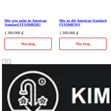
Thương hiệu:
Thiết Bị Vệ Sinh American Standard
Móc treo quần áo American
Móc áo đôi American Standard
Standard FFAS0481HG
FFAS0481WS
1.300.000
₫
1.300.000
₫
Mua hàng
Mua hàng