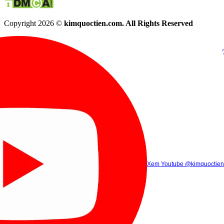
Copyright 2026 ©
kimquoctien.com. All Rights Reserved
Chat Facebook
Chat Zalo
(8h00 - 21h30)
(8h00 - 21h3
Xem Tik Tok
Xem Youtube
Gọi điện
@kimquoctienoffi
(8h00 - 21h30)
@kimquoctien