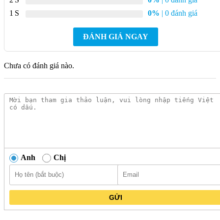
Lắp đặt: Treo tường
1
0%
| 0 đánh giá
Bảo hành: 2 năm
ĐÁNH GIÁ NGAY
Đặc Điểm Nổi Bật Của Móc Áo American
Standard K-1381 Acacia Evolution
Chưa có đánh giá nào.
Thiết kế sang trọng, hiện đại:
Móc áo K-1381 sở hữu kiểu
dáng thanh lịch, tinh tế với đường nét mượt mà, phù hợp với
mọi phong cách phòng tắm.
Chất liệu cao cấp:
Sản phẩm được làm từ đồng thau
nguyên chất, mạ Crom sáng bóng, mang đến độ bền bỉ cao,
chống gỉ sét và dễ dàng vệ sinh.
Tiện lợi sử dụng:
Móc áo có khả năng chịu tải tốt, giúp bạn
Anh
Chị
treo quần áo, khăn tắm một cách gọn gàng, ngăn nắp.
Lắp đặt dễ dàng:
K-1381 được đi kèm với hướng dẫn lắp
đặt chi tiết, giúp bạn dễ dàng tự thi công tại nhà.
GỬI
Tính Năng Của Móc Áo American