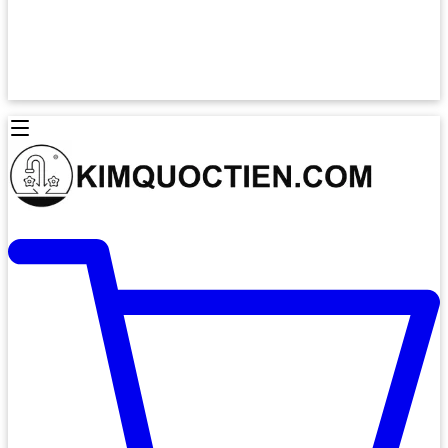
Lò Nướng Âm Tủ
Lò Nướng Bosch
Lò Nướng Độc lập
Lò Nướng Hafele
Thiết Bị Vệ Sinh
Máy Hút Mùi
Thiết Bị Vệ Sinh INAX
Máy Hút Khử Mùi Classic
Thiết Bị Vệ Sinh TOTO
Máy Hút Khử Mùi Đảo
Thiết Bị Vệ Sinh Cotto
Máy Hút Mùi Áp Tường
Thiết Bị Vệ Sinh CAESAR
Máy Hút Mùi Âm Trần
Thiết Bị Vệ Sinh American Standard
Máy Rửa Chén Bát
Thiết Bị Vệ Sinh BELLO
Máy Rửa Chén Âm Toàn Phần
Thiết Bị Vệ Sinh VIGLACERA
Máy Rửa Chén Bát 12 Bộ
Thiết Bị Vệ Sinh THIÊN THANH
Máy Rửa Chén Bát Bán Âm
Thiết Bị Bếp