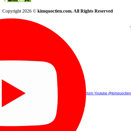
Copyright 2026 ©
kimquoctien.com. All Rights Reserved
Chat Facebook
Chat Zalo
(8h00 - 21h30)
(8h00 - 21h3
Xem Tik Tok
Xem Youtube
Gọi điện
@kimquoctienoffi
(8h00 - 21h30)
@kimquoctien