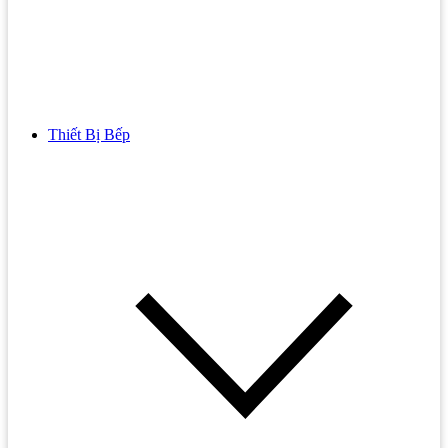
Thiết Bị Bếp
Bồn Cầu
Bồn cầu TOTO
Bồn cầu INAX
Bồn Cầu Thông Minh
Bồn Cầu 1 Khối
Bồn Cầu 2 Khối
Bồn Cầu Trẻ Em
Bồn cầu AMERICAN STANDARD
Bồn cầu CAESAR
Bồn Cầu COTTO