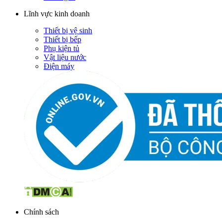
Lĩnh vực kinh doanh
Thiết bị vệ sinh
Thiết bị bếp
Phụ kiện tủ
Vật liệu nước
Điện máy
Chính sách