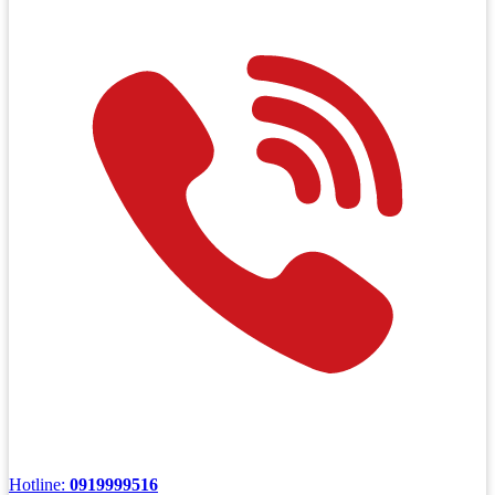
Hotline:
0919999516