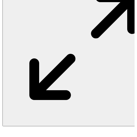
Vật Liệu Nước
Thiết Bị Nước STIEBEL ELTRON
Thiết Bị Nước ARISTON
Thiết Bị Nước TÂN Á ĐẠI THÀNH