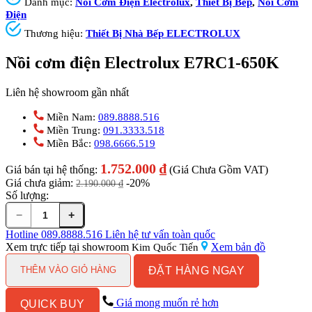
Danh mục:
Nồi Cơm Điện Electrolux
,
Thiết Bị Bếp
,
Nồi Cơm
Điện
Thương hiệu:
Thiết Bị Nhà Bếp ELECTROLUX
Nồi cơm điện Electrolux E7RC1-650K
Liên hệ showroom gần nhất
Miền Nam:
089.8888.516
Miền Trung:
091.3333.518
Miền Bắc:
098.6666.519
1.752.000
₫
Giá bán tại hệ thống:
(Giá Chưa Gồm VAT)
Giá chưa giảm:
-20%
2.190.000
₫
Số lượng:
−
+
Nồi
cơm
Hotline
089.8888.516
Liên hệ tư vấn toàn quốc
điện
Xem trực tiếp tại showroom
Xem bản đồ
Kim Quốc Tiến
Electrolux
ĐẶT HÀNG NGAY
E7RC1-
THÊM VÀO GIỎ HÀNG
650K
số
Giá mong muốn rẻ hơn
QUICK BUY
lượng