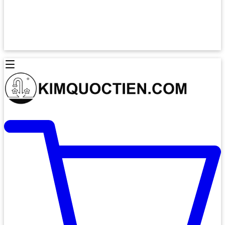
Lò Nướng Âm Tủ
Lò Nướng Bosch
Lò Nướng Độc lập
Lò Nướng Hafele
Thiết Bị Vệ Sinh
Máy Hút Mùi
Thiết Bị Vệ Sinh INAX
Máy Hút Khử Mùi Classic
Thiết Bị Vệ Sinh TOTO
Máy Hút Khử Mùi Đảo
Thiết Bị Vệ Sinh Cotto
Máy Hút Mùi Áp Tường
Thiết Bị Vệ Sinh CAESAR
Máy Hút Mùi Âm Trần
Thiết Bị Vệ Sinh American Standard
Máy Rửa Chén Bát
Thiết Bị Vệ Sinh BELLO
Máy Rửa Chén Âm Toàn Phần
Thiết Bị Vệ Sinh VIGLACERA
Máy Rửa Chén Bát 12 Bộ
Thiết Bị Vệ Sinh THIÊN THANH
Máy Rửa Chén Bát Bán Âm
Thiết Bị Bếp