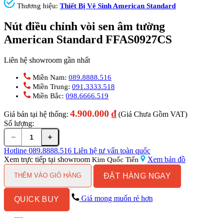
Thương hiệu:
Thiết Bị Vệ Sinh American Standard
Nút điều chỉnh vòi sen âm tường
American Standard FFAS0927CS
Liên hệ showroom gần nhất
Miền Nam:
089.8888.516
Miền Trung:
091.3333.518
Miền Bắc:
098.6666.519
4.900.000
₫
Giá bán tại hệ thống:
(Giá Chưa Gồm VAT)
Số lượng:
−
+
Nút
điều
Hotline
089.8888.516
Liên hệ tư vấn toàn quốc
chỉnh
Xem trực tiếp tại showroom
Xem bản đồ
Kim Quốc Tiến
vòi
ĐẶT HÀNG NGAY
sen
THÊM VÀO GIỎ HÀNG
âm
tường
Giá mong muốn rẻ hơn
QUICK BUY
American
Standard