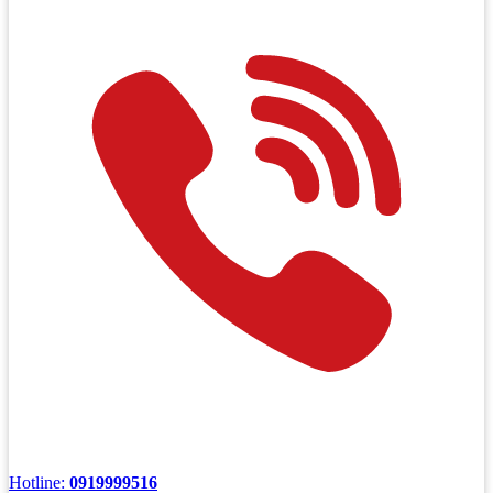
Hotline:
0919999516