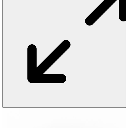
Vật Liệu Nước
Thiết Bị Nước STIEBEL ELTRON
Thiết Bị Nước ARISTON
Thiết Bị Nước TÂN Á ĐẠI THÀNH