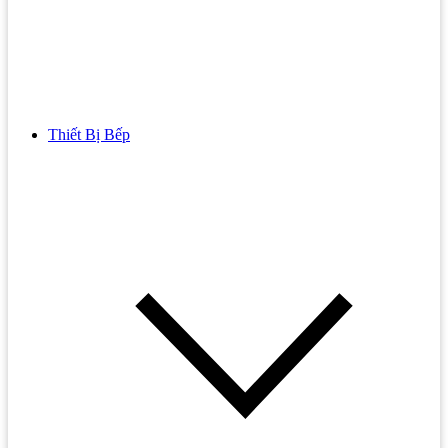
Thiết Bị Bếp
Bồn Cầu
Bồn cầu TOTO
Bồn cầu INAX
Bồn Cầu Thông Minh
Bồn Cầu 1 Khối
Bồn Cầu 2 Khối
Bồn Cầu Trẻ Em
Bồn cầu AMERICAN STANDARD
Bồn cầu CAESAR
Bồn Cầu COTTO