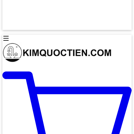
Lò Nướng Âm Tủ
Lò Nướng Bosch
Lò Nướng Độc lập
Lò Nướng Hafele
Thiết Bị Vệ Sinh
Máy Hút Mùi
Thiết Bị Vệ Sinh INAX
Máy Hút Khử Mùi Classic
Thiết Bị Vệ Sinh TOTO
Máy Hút Khử Mùi Đảo
Thiết Bị Vệ Sinh Cotto
Máy Hút Mùi Áp Tường
Thiết Bị Vệ Sinh CAESAR
Máy Hút Mùi Âm Trần
Thiết Bị Vệ Sinh American Standard
Máy Rửa Chén Bát
Thiết Bị Vệ Sinh BELLO
Máy Rửa Chén Âm Toàn Phần
Thiết Bị Vệ Sinh VIGLACERA
Máy Rửa Chén Bát 12 Bộ
Thiết Bị Vệ Sinh THIÊN THANH
Máy Rửa Chén Bát Bán Âm
Thiết Bị Bếp