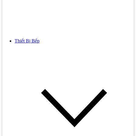
Thiết Bị Bếp
Bồn Cầu
Bồn cầu TOTO
Bồn cầu INAX
Bồn Cầu Thông Minh
Bồn Cầu 1 Khối
Bồn Cầu 2 Khối
Bồn Cầu Trẻ Em
Bồn cầu AMERICAN STANDARD
Bồn cầu CAESAR
Bồn Cầu COTTO