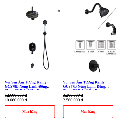
Vòi Sen Âm Tường Kanly
Vòi Sen Âm Tường Kanly
GCS78B Nóng Lạnh Đồng
GCS77B Nóng Lạnh Đồng
Thau Cổ Điển Màu Đen
Thau Cổ Điển Màu Đen
12.600.000
₫
3.200.000
₫
10.080.000
₫
2.560.000
₫
Mua hàng
Mua hàng