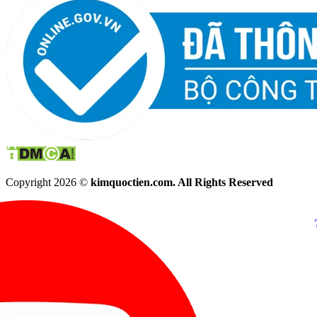
Copyright 2026 ©
kimquoctien.com. All Rights Reserved
Chat Facebook
Chat Zalo
(8h00 - 21h30)
(8h00 - 21h3