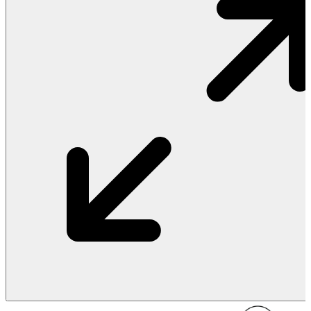
Vật Liệu Nước
Thiết Bị Nước STIEBEL ELTRON
Thiết Bị Nước ARISTON
Thiết Bị Nước TÂN Á ĐẠI THÀNH