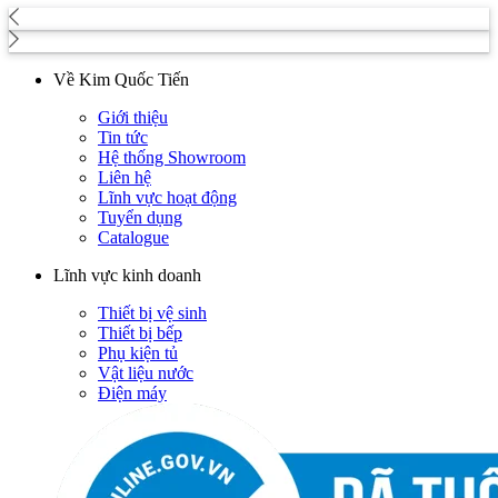
Về Kim Quốc Tiến
Giới thiệu
Tin tức
Hệ thống Showroom
Liên hệ
Lĩnh vực hoạt động
Tuyển dụng
Catalogue
Lĩnh vực kinh doanh
Thiết bị vệ sinh
Thiết bị bếp
Phụ kiện tủ
Vật liệu nước
Điện máy