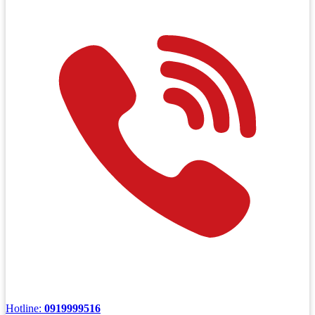
Hotline:
0919999516