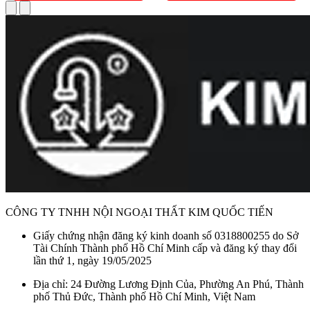
CÔNG TY TNHH NỘI NGOẠI THẤT KIM QUỐC TIẾN
Giấy chứng nhận đăng ký kinh doanh số 0318800255 do Sở
Tài Chính Thành phố Hồ Chí Minh cấp và đăng ký thay đổi
lần thứ 1, ngày 19/05/2025
Địa chỉ: 24 Đường Lương Định Của, Phường An Phú, Thành
phố Thủ Đức, Thành phố Hồ Chí Minh, Việt Nam