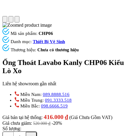
Mã sản phẩm:
CHP06
Danh mục:
Thiết Bị Vệ Sinh
Thương hiệu:
Chưa có thương hiệu
Ống Thoát Lavabo Kanly CHP06 Kiểu
Lò Xo
Liên hệ showroom gần nhất
Miền Nam:
089.8888.516
Miền Trung:
091.3333.518
Miền Bắc:
098.6666.519
416.000
₫
Giá bán tại hệ thống:
(Giá Chưa Gồm VAT)
Giá chưa giảm:
-20%
520.000
₫
Số lượng: