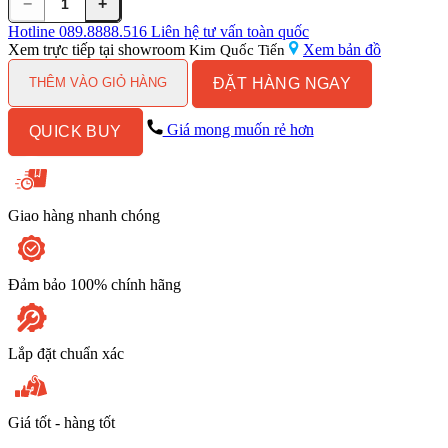
−
+
Ống
Thoát
Hotline
089.8888.516
Liên hệ tư vấn toàn quốc
Lavabo
Xem trực tiếp tại showroom
Xem bản đồ
Kim Quốc Tiến
Kanly
ĐẶT HÀNG NGAY
CHP06
THÊM VÀO GIỎ HÀNG
Kiểu
Lò
Giá mong muốn rẻ hơn
QUICK BUY
Xo
số
lượng
Giao hàng nhanh chóng
Đảm bảo 100% chính hãng
Lắp đặt chuẩn xác
Giá tốt - hàng tốt