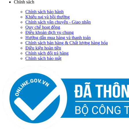
Chính sách
Chính sách bảo hành
Khiếu nại và bồi thường
Chính sách vận chuyển - Giao nhận
Quy chế hoạt động
Điều khoản dịch vụ chung
Hướng dẫn mua hàng và thanh toán
Chính sách bán hàng & Chất lượng hàng hóa
Điều kiện hoàn tiền
Chính sách đổi trả hàng
Chính sách bảo mật