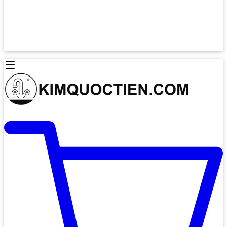
Lò Nướng Âm Tủ
Lò Nướng Bosch
Lò Nướng Độc lập
Lò Nướng Hafele
Thiết Bị Vệ Sinh
Máy Hút Mùi
Thiết Bị Vệ Sinh INAX
Máy Hút Khử Mùi Classic
Thiết Bị Vệ Sinh TOTO
Máy Hút Khử Mùi Đảo
Thiết Bị Vệ Sinh Cotto
Máy Hút Mùi Áp Tường
Thiết Bị Vệ Sinh CAESAR
Máy Hút Mùi Âm Trần
Thiết Bị Vệ Sinh American Standard
Máy Rửa Chén Bát
Thiết Bị Vệ Sinh BELLO
Máy Rửa Chén Âm Toàn Phần
Thiết Bị Vệ Sinh VIGLACERA
Máy Rửa Chén Bát 12 Bộ
Thiết Bị Vệ Sinh THIÊN THANH
Máy Rửa Chén Bát Bán Âm
Thiết Bị Bếp