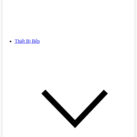
Thiết Bị Bếp
Bồn Cầu
Bồn cầu TOTO
Bồn cầu INAX
Bồn Cầu Thông Minh
Bồn Cầu 1 Khối
Bồn Cầu 2 Khối
Bồn Cầu Trẻ Em
Bồn cầu AMERICAN STANDARD
Bồn cầu CAESAR
Bồn Cầu COTTO