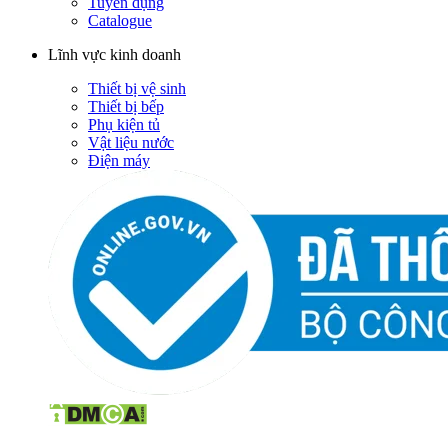
Tuyển dụng
Catalogue
Lĩnh vực kinh doanh
Thiết bị vệ sinh
Thiết bị bếp
Phụ kiện tủ
Vật liệu nước
Điện máy