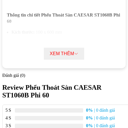
Thông tin chi tiết Phểu Thoát Sàn CAESAR ST1060B Phi
60
Kích thước:
100 x 600 mm
Chất liệu:
Inox 304 cao cấp, chống gỉ sét
Lưu lượng thoát nước:
Lớn, đảm bảo thoát nước nhanh
XEM THÊM
chóng
Chống hôi hiệu quả:
Nắp ngăn mùi, lưới lọc rác hiệu quả
Thiết kế sang trọng:
Phù hợp với nhiều không gian
Đánh giá (0)
Lắp đặt dễ dàng:
Có hướng dẫn chi tiết
Review Phểu Thoát Sàn CAESAR
ST1060B Phi 60
Điểm nổi bật Phểu Thoát Sàn CAESAR ST1060B Phi 60
Chất liệu cao cấp:
Phễu thoát sàn Caesar ST1060B được
5
0%
| 0 đánh giá
làm từ Inox 304 cao cấp, có độ bền cao, chống gỉ sét tốt,
4
0%
| 0 đánh giá
đảm bảo sử dụng lâu dài.
3
0%
| 0 đánh giá