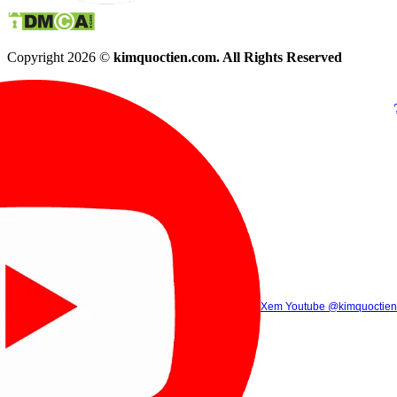
Copyright 2026 ©
kimquoctien.com. All Rights Reserved
Chat Facebook
Chat Zalo
(8h00 - 21h30)
(8h00 - 21h3
Xem Tik Tok
Xem Youtube
Gọi điện
@kimquoctienoffi
(8h00 - 21h30)
@kimquoctien