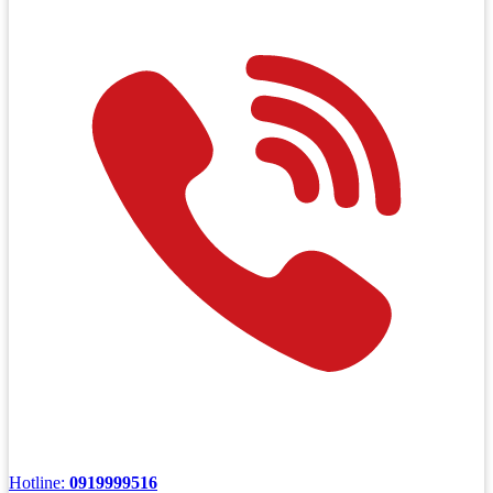
Hotline:
0919999516