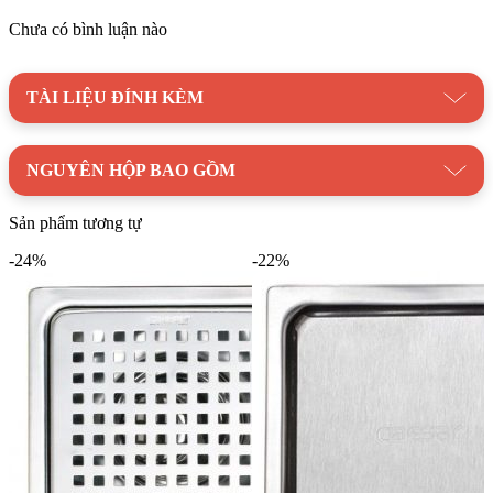
Thương hiệu:
Thiết Bị Vệ Sinh CAESAR
Chưa có bình luận nào
TÀI LIỆU ĐÍNH KÈM
NGUYÊN HỘP BAO GỒM
Sản phẩm tương tự
-24%
-22%