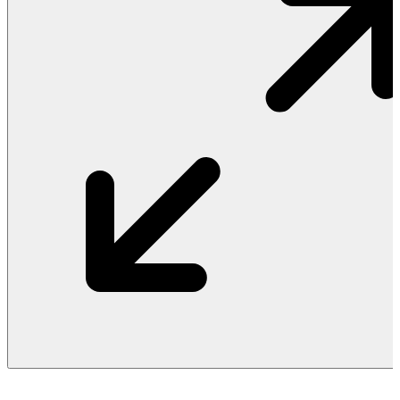
Vật Liệu Nước
Thiết Bị Nước STIEBEL ELTRON
Thiết Bị Nước ARISTON
Thiết Bị Nước TÂN Á ĐẠI THÀNH