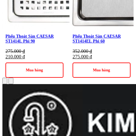
Phểu Thoát Sàn CAESAR
Phểu Thoát Sàn CAESAR
ST1414L Phi 90
ST1414EL Phi 60
275.000
₫
352.000
₫
210.000
₫
275.000
₫
Mua hàng
Mua hàng