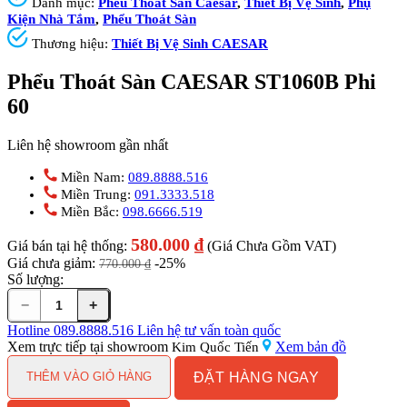
Danh mục:
Phểu Thoát Sàn Caesar
,
Thiết Bị Vệ Sinh
,
Phụ
Kiện Nhà Tắm
,
Phểu Thoát Sàn
Thương hiệu:
Thiết Bị Vệ Sinh CAESAR
Phểu Thoát Sàn CAESAR ST1060B Phi
60
Liên hệ showroom gần nhất
Miền Nam:
089.8888.516
Miền Trung:
091.3333.518
Miền Bắc:
098.6666.519
580.000
₫
Giá bán tại hệ thống:
(Giá Chưa Gồm VAT)
Giá chưa giảm:
-25%
770.000
₫
Số lượng:
−
+
Phểu
Thoát
Hotline
089.8888.516
Liên hệ tư vấn toàn quốc
Sàn
Xem trực tiếp tại showroom
Xem bản đồ
Kim Quốc Tiến
CAESAR
ĐẶT HÀNG NGAY
ST1060B
THÊM VÀO GIỎ HÀNG
Phi