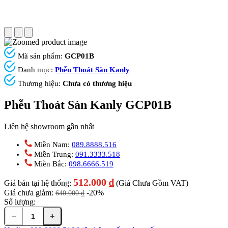
Mã sản phẩm:
GCP01B
Danh mục:
Phễu Thoát Sàn Kanly
Thương hiệu:
Chưa có thương hiệu
Phễu Thoát Sàn Kanly GCP01B
Liên hệ showroom gần nhất
Miền Nam:
089.8888.516
Miền Trung:
091.3333.518
Miền Bắc:
098.6666.519
512.000
₫
Giá bán tại hệ thống:
(Giá Chưa Gồm VAT)
Giá chưa giảm:
-20%
640.000
₫
Số lượng:
−
+
Phễu