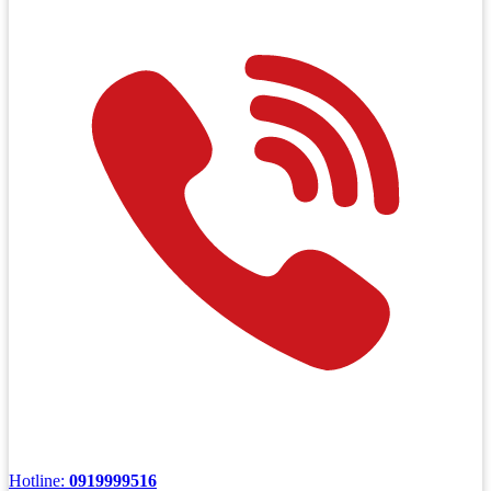
Hotline:
0919999516