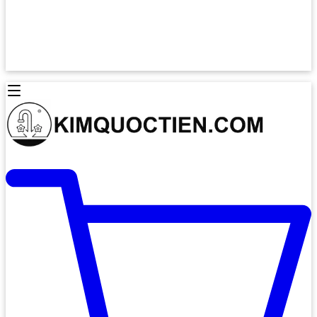
Lò Nướng Âm Tủ
Lò Nướng Bosch
Lò Nướng Độc lập
Lò Nướng Hafele
Thiết Bị Vệ Sinh
Máy Hút Mùi
Thiết Bị Vệ Sinh INAX
Máy Hút Khử Mùi Classic
Thiết Bị Vệ Sinh TOTO
Máy Hút Khử Mùi Đảo
Thiết Bị Vệ Sinh Cotto
Máy Hút Mùi Áp Tường
Thiết Bị Vệ Sinh CAESAR
Máy Hút Mùi Âm Trần
Thiết Bị Vệ Sinh American Standard
Máy Rửa Chén Bát
Thiết Bị Vệ Sinh BELLO
Máy Rửa Chén Âm Toàn Phần
Thiết Bị Vệ Sinh VIGLACERA
Máy Rửa Chén Bát 12 Bộ
Thiết Bị Vệ Sinh THIÊN THANH
Máy Rửa Chén Bát Bán Âm
Thiết Bị Bếp