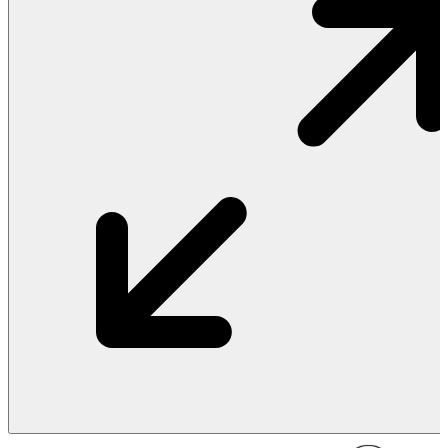
Vật Liệu Nước
Thiết Bị Nước STIEBEL ELTRON
Thiết Bị Nước ARISTON
Thiết Bị Nước TÂN Á ĐẠI THÀNH