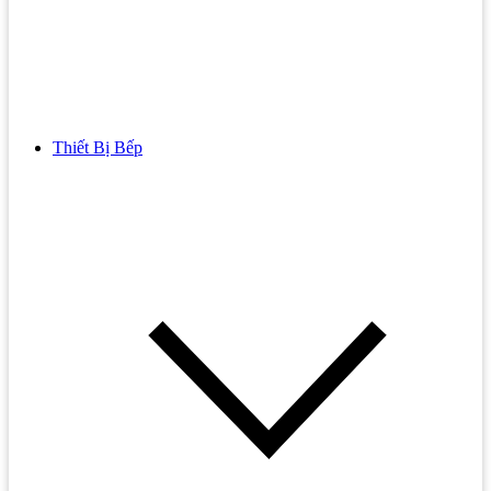
Thiết Bị Bếp
Bồn Cầu
Bồn cầu TOTO
Bồn cầu INAX
Bồn Cầu Thông Minh
Bồn Cầu 1 Khối
Bồn Cầu 2 Khối
Bồn Cầu Trẻ Em
Bồn cầu AMERICAN STANDARD
Bồn cầu CAESAR
Bồn Cầu COTTO