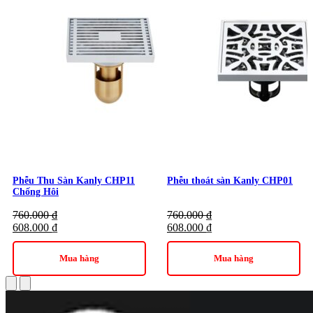
Phễu Thu Sàn Kanly CHP11
Phễu thoát sàn Kanly CHP01
Chống Hôi
760.000
₫
760.000
₫
608.000
₫
608.000
₫
Mua hàng
Mua hàng