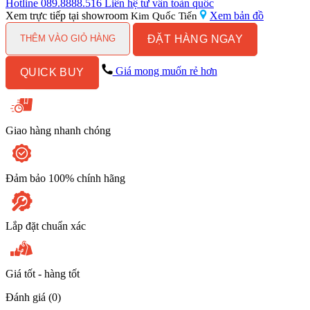
Thoát
Hotline
089.8888.516
Liên hệ tư vấn toàn quốc
Sàn
Xem trực tiếp tại showroom
Xem bản đồ
Kim Quốc Tiến
Kanly
ĐẶT HÀNG NGAY
GCP01B
THÊM VÀO GIỎ HÀNG
số
lượng
Giá mong muốn rẻ hơn
QUICK BUY
Giao hàng nhanh chóng
Đảm bảo 100% chính hãng
Lắp đặt chuẩn xác
Giá tốt - hàng tốt
Đánh giá (0)