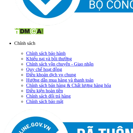
Chính sách
Chính sách bảo hành
Khiếu nại và bồi thường
Chính sách vận chuyển - Giao nhận
Quy chế hoạt động
Điều khoản dịch vụ chung
Hướng dẫn mua hàng và thanh toán
Chính sách bán hàng & Chất lượng hàng hóa
Điều kiện hoàn tiền
Chính sách đổi trả hàng
Chính sách bảo mật