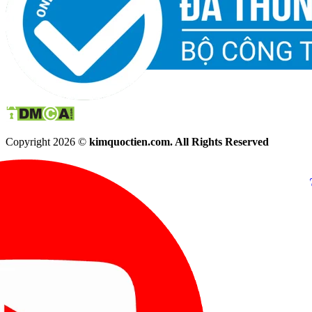
Copyright 2026 ©
kimquoctien.com. All Rights Reserved
Chat Facebook
Chat Zalo
(8h00 - 21h30)
(8h00 - 21h3