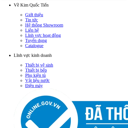
Về Kim Quốc Tiến
Giới thiệu
Tin tức
Hệ thống Showroom
Liên hệ
Lĩnh vực hoạt động
Tuyển dụng
Catalogue
Lĩnh vực kinh doanh
Thiết bị vệ sinh
Thiết bị bếp
Phụ kiện tủ
Vật liệu nước
Điện máy