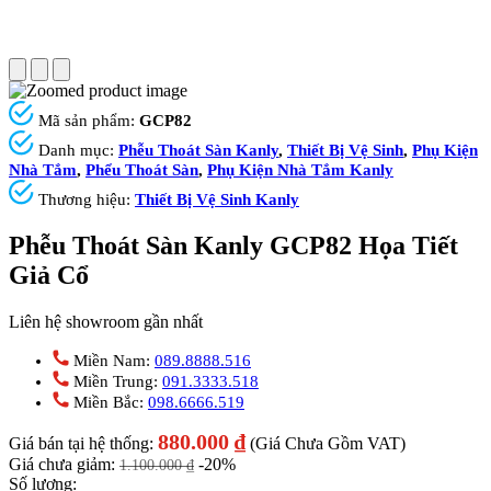
Mã sản phẩm:
GCP82
Danh mục:
Phễu Thoát Sàn Kanly
,
Thiết Bị Vệ Sinh
,
Phụ Kiện
Nhà Tắm
,
Phểu Thoát Sàn
,
Phụ Kiện Nhà Tắm Kanly
Thương hiệu:
Thiết Bị Vệ Sinh Kanly
Phễu Thoát Sàn Kanly GCP82 Họa Tiết
Giả Cổ
Liên hệ showroom gần nhất
Miền Nam:
089.8888.516
Miền Trung:
091.3333.518
Miền Bắc:
098.6666.519
880.000
₫
Giá bán tại hệ thống:
(Giá Chưa Gồm VAT)
Giá chưa giảm:
-20%
1.100.000
₫
Số lượng: