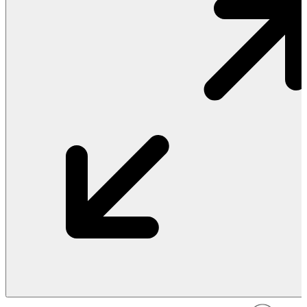
Vật Liệu Nước
Thiết Bị Nước STIEBEL ELTRON
Thiết Bị Nước ARISTON
Thiết Bị Nước TÂN Á ĐẠI THÀNH