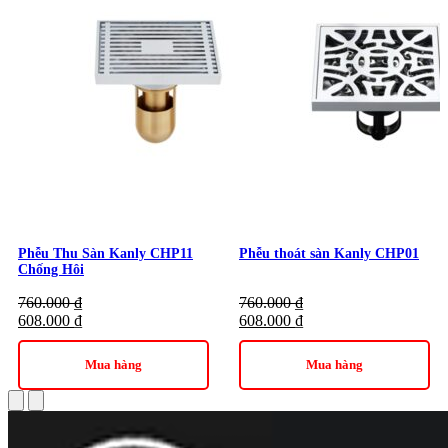
Danh mục:
Thiết Bị Vệ Sinh
/
Phụ Kiện Nhà Tắm
/
Phụ
Kiện Nhà Tắm Kanly
/
Phễu Thoát Sàn Kanly
Phễu Thu Sàn Kanly CHP11
Phễu thoát sàn Kanly CHP01
Chống Hôi
760.000
₫
760.000
₫
608.000
₫
608.000
₫
Mua hàng
Mua hàng