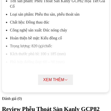
Tên sản phẩm: Phễu Thoát Sàn Kanly GCP82 Họa Tiết Giả
Cổ
Loại sản phẩm: Phễu thu sàn, phễu thoát sàn
Chất liệu: Đồng thau đúc
Công nghệ sản xuất: Đúc nóng chảy
Hoàn thiện bề mặt: Kiểu đồng cổ
Trọng lượng: 820 (g)/chiếc
Kích thước phủ bì: 100 x 185 (mm)
Phù hợp đường ống: 60 – 90 (mm)
Chức năng: Thoát nước thải, ngăn mùi hôi, ngăn côn trùng
Vị trí lắp đặt: Sàn nhà, khu vực thu – thoát nước
XEM THÊM
Đặc điểm nổi bật của Phễu Thoát Sàn
Kanly GCP82 Họa Tiết Giả Cổ
Đánh giá (0)
Phễu Thoát Sàn Kanly GCP82 được sử dụng để thu nước trực
Review Phễu Thoát Sàn Kanly GCP82