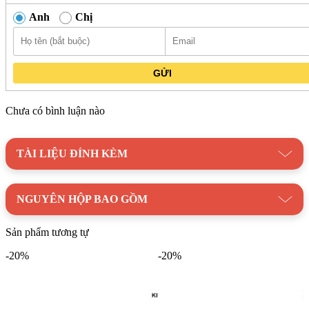
Anh
Chị
GỬI
Chưa có bình luận nào
Phễu Thoát Sàn Kanly GCP82 Họa Tiết Giả Cổ được đúc từ
đồng thau bằng công nghệ nóng chảy, tạo kết cấu chắc chắn và
TÀI LIỆU ĐÍNH KÈM
sử dụng ổn định lâu dài. Họa tiết đôi rồng đặc trưng mang lại
điểm nhấn riêng biệt, phù hợp với các không gian mang phong
cách cổ điển hoặc sử dụng vật liệu sàn có tông màu trầm.
NGUYÊN HỘP BAO GỒM
Lưu ý: Kích thước và trọng lượng của Kanly GCP82 được đo
thủ công nên có thể có sai số nhỏ. Nên vệ sinh thường xuyên
Sản phẩm tương tự
để duy trì lớp hoàn thiện bề mặt và đảm bảo độ bền trong quá
-20%
-20%
trình sử dụng.
Thương hiệu:
Thiết Bị Vệ Sinh Kanly