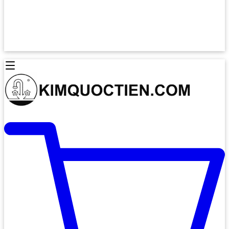
Lò Nướng Âm Tủ
Lò Nướng Bosch
Lò Nướng Độc lập
Lò Nướng Hafele
Thiết Bị Vệ Sinh
Máy Hút Mùi
Thiết Bị Vệ Sinh INAX
Máy Hút Khử Mùi Classic
Thiết Bị Vệ Sinh TOTO
Máy Hút Khử Mùi Đảo
Thiết Bị Vệ Sinh Cotto
Máy Hút Mùi Áp Tường
Thiết Bị Vệ Sinh CAESAR
Máy Hút Mùi Âm Trần
Thiết Bị Vệ Sinh American Standard
Máy Rửa Chén Bát
Thiết Bị Vệ Sinh BELLO
Máy Rửa Chén Âm Toàn Phần
Thiết Bị Vệ Sinh VIGLACERA
Máy Rửa Chén Bát 12 Bộ
Thiết Bị Vệ Sinh THIÊN THANH
Máy Rửa Chén Bát Bán Âm
Thiết Bị Bếp