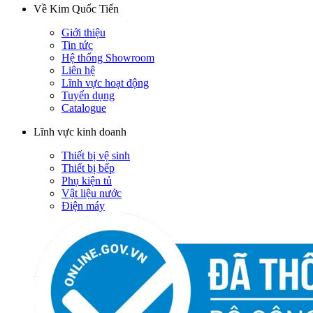
Về Kim Quốc Tiến
Giới thiệu
Tin tức
Hệ thống Showroom
Liên hệ
Lĩnh vực hoạt động
Tuyển dụng
Catalogue
Lĩnh vực kinh doanh
Thiết bị vệ sinh
Thiết bị bếp
Phụ kiện tủ
Vật liệu nước
Điện máy