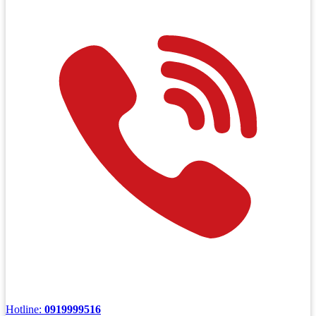
Hotline:
0919999516