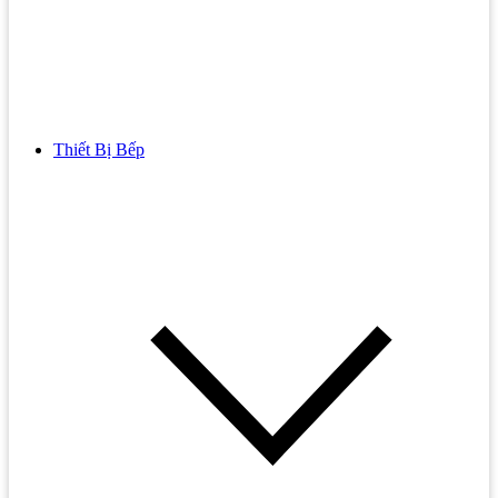
Thiết Bị Bếp
Bồn Cầu
Bồn cầu TOTO
Bồn cầu INAX
Bồn Cầu Thông Minh
Bồn Cầu 1 Khối
Bồn Cầu 2 Khối
Bồn Cầu Trẻ Em
Bồn cầu AMERICAN STANDARD
Bồn cầu CAESAR
Bồn Cầu COTTO