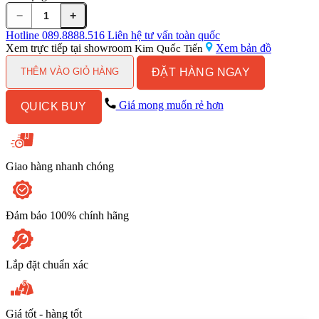
−
+
Phễu
Thoát
Hotline
089.8888.516
Liên hệ tư vấn toàn quốc
Sàn
Xem trực tiếp tại showroom
Xem bản đồ
Kim Quốc Tiến
Kanly
ĐẶT HÀNG NGAY
GCP82
THÊM VÀO GIỎ HÀNG
Họa
Tiết
Giá mong muốn rẻ hơn
QUICK BUY
Giả
Cổ
số
lượng
Giao hàng nhanh chóng
Đảm bảo 100% chính hãng
Lắp đặt chuẩn xác
Giá tốt - hàng tốt