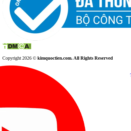
Copyright 2026 ©
kimquoctien.com. All Rights Reserved
Chat Facebook
Chat Zalo
(8h00 - 21h30)
(8h00 - 21h3