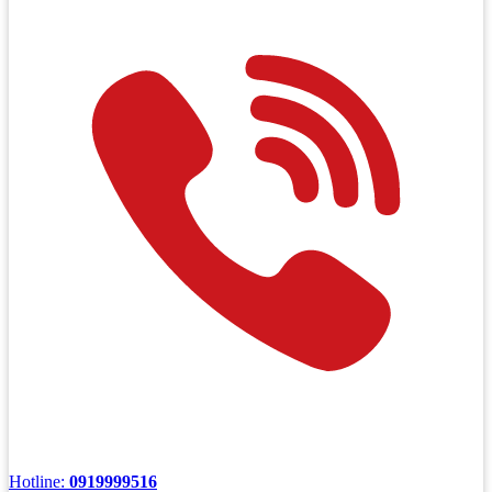
Hotline:
0919999516