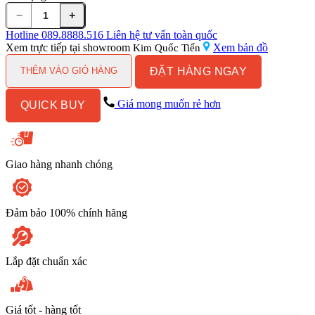
−
+
Sen
cây
Hotline
089.8888.516
Liên hệ tư vấn toàn quốc
nhiệt
Xem trực tiếp tại showroom
Xem bản đồ
Kim Quốc Tiến
độ
ĐẶT HÀNG NGAY
American
THÊM VÀO GIỎ HÀNG
Standard
WF-
Giá mong muốn rẻ hơn
QUICK BUY
1M72
(WF1M72)
số
lượng
Giao hàng nhanh chóng
Đảm bảo 100% chính hãng
Lắp đặt chuẩn xác
Giá tốt - hàng tốt