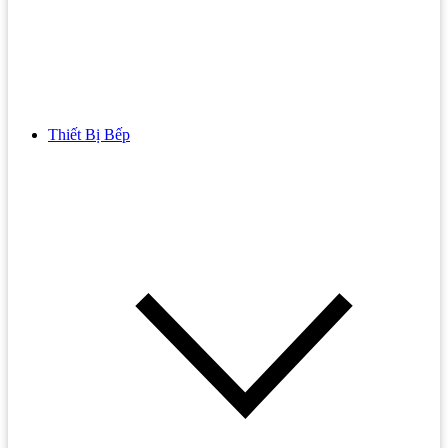
Thiết Bị Bếp
Bồn Cầu
Bồn cầu TOTO
Bồn cầu INAX
Bồn Cầu Thông Minh
Bồn Cầu 1 Khối
Bồn Cầu 2 Khối
Bồn Cầu Trẻ Em
Bồn cầu AMERICAN STANDARD
Bồn cầu CAESAR
Bồn Cầu COTTO