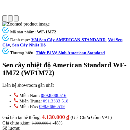
Mã sản phẩm:
WF-1M72
Danh mục:
Vòi Sen Cây AMERICAN STANDARD
,
Vòi Sen
Cây
,
Sen Cây Nhiệt Độ
Thương hiệu:
Thiết Bị Vệ Sinh American Standard
Sen cây nhiệt độ American Standard WF-
1M72 (WF1M72)
Liên hệ showroom gần nhất
Miền Nam:
089.8888.516
Miền Trung:
091.3333.518
Miền Bắc:
098.6666.519
4.130.000
₫
Giá bán tại hệ thống:
(Giá Chưa Gồm VAT)
Giá chưa giảm:
-48%
8.000.000
₫
Số lượng: