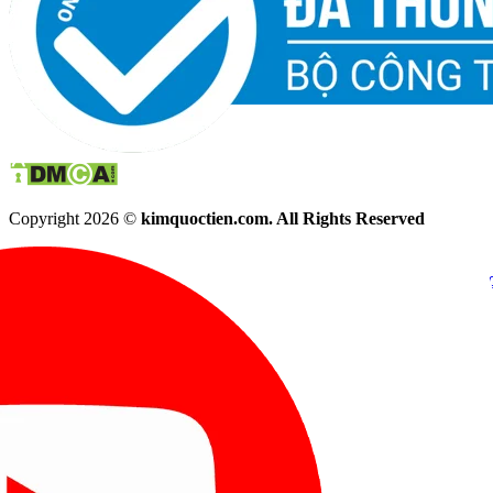
Copyright 2026 ©
kimquoctien.com. All Rights Reserved
Chat Facebook
Chat Zalo
(8h00 - 21h30)
(8h00 - 21h3