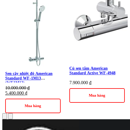
Củ sen tắm American
Standard Active WF-4948
Sen cây nhiệt độ American
Standard WF-1M13
7.900.000
₫
(WF1M13)
10.000.000
₫
5.400.000
₫
Mua hàng
Mua hàng