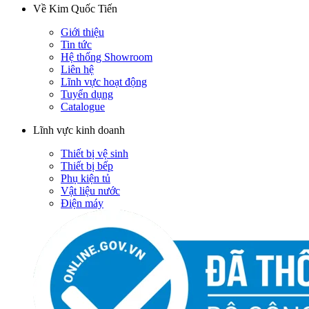
Về Kim Quốc Tiến
Giới thiệu
Tin tức
Hệ thống Showroom
Liên hệ
Lĩnh vực hoạt động
Tuyển dụng
Catalogue
Lĩnh vực kinh doanh
Thiết bị vệ sinh
Thiết bị bếp
Phụ kiện tủ
Vật liệu nước
Điện máy