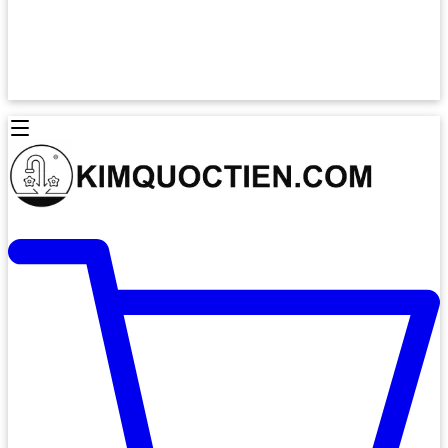
Lò Nướng Âm Tủ
Lò Nướng Bosch
Lò Nướng Độc lập
Lò Nướng Hafele
Thiết Bị Vệ Sinh
Máy Hút Mùi
Thiết Bị Vệ Sinh INAX
Máy Hút Khử Mùi Classic
Thiết Bị Vệ Sinh TOTO
Máy Hút Khử Mùi Đảo
Thiết Bị Vệ Sinh Cotto
Máy Hút Mùi Áp Tường
Thiết Bị Vệ Sinh CAESAR
Máy Hút Mùi Âm Trần
Thiết Bị Vệ Sinh American Standard
Máy Rửa Chén Bát
Thiết Bị Vệ Sinh BELLO
Máy Rửa Chén Âm Toàn Phần
Thiết Bị Vệ Sinh VIGLACERA
Máy Rửa Chén Bát 12 Bộ
Thiết Bị Vệ Sinh THIÊN THANH
Máy Rửa Chén Bát Bán Âm
Thiết Bị Bếp