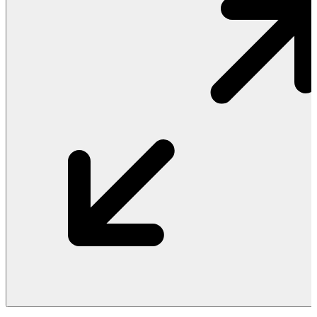
Vật Liệu Nước
Thiết Bị Nước STIEBEL ELTRON
Thiết Bị Nước ARISTON
Thiết Bị Nước TÂN Á ĐẠI THÀNH