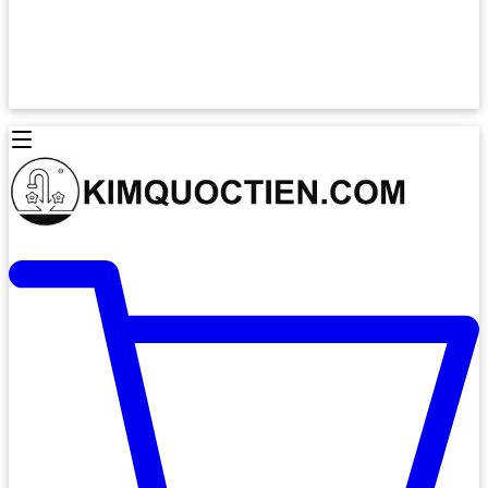
Lò Nướng Âm Tủ
Lò Nướng Bosch
Lò Nướng Độc lập
Lò Nướng Hafele
Thiết Bị Vệ Sinh
Máy Hút Mùi
Thiết Bị Vệ Sinh INAX
Máy Hút Khử Mùi Classic
Thiết Bị Vệ Sinh TOTO
Máy Hút Khử Mùi Đảo
Thiết Bị Vệ Sinh Cotto
Máy Hút Mùi Áp Tường
Thiết Bị Vệ Sinh CAESAR
Máy Hút Mùi Âm Trần
Thiết Bị Vệ Sinh American Standard
Máy Rửa Chén Bát
Thiết Bị Vệ Sinh BELLO
Máy Rửa Chén Âm Toàn Phần
Thiết Bị Vệ Sinh VIGLACERA
Máy Rửa Chén Bát 12 Bộ
Thiết Bị Vệ Sinh THIÊN THANH
Máy Rửa Chén Bát Bán Âm
Thiết Bị Bếp