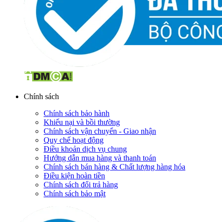
Chính sách
Chính sách bảo hành
Khiếu nại và bồi thường
Chính sách vận chuyển - Giao nhận
Quy chế hoạt động
Điều khoản dịch vụ chung
Hướng dẫn mua hàng và thanh toán
Chính sách bán hàng & Chất lượng hàng hóa
Điều kiện hoàn tiền
Chính sách đổi trả hàng
Chính sách bảo mật