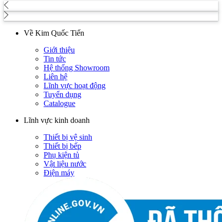
Về Kim Quốc Tiến
Giới thiệu
Tin tức
Hệ thống Showroom
Liên hệ
Lĩnh vực hoạt động
Tuyển dụng
Catalogue
Lĩnh vực kinh doanh
Thiết bị vệ sinh
Thiết bị bếp
Phụ kiện tủ
Vật liệu nước
Điện máy