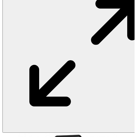
Vật Liệu Nước
Thiết Bị Nước STIEBEL ELTRON
Thiết Bị Nước ARISTON
Thiết Bị Nước TÂN Á ĐẠI THÀNH