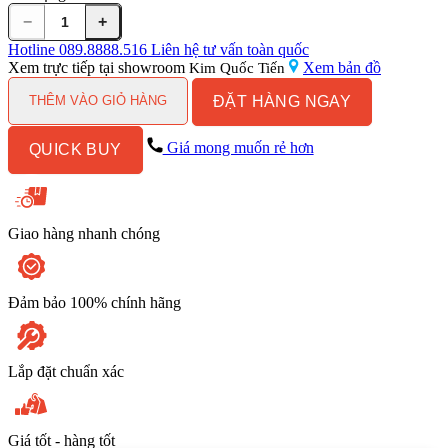
−
+
Sen
Cây
Hotline
089.8888.516
Liên hệ tư vấn toàn quốc
Nhiệt
Xem trực tiếp tại showroom
Xem bản đồ
Kim Quốc Tiến
Độ
ĐẶT HÀNG NGAY
American
THÊM VÀO GIỎ HÀNG
Standard
WF-
Giá mong muốn rẻ hơn
QUICK BUY
4956MB
EasySET
3
Đường
Màu
Giao hàng nhanh chóng
Đen
số
lượng
Đảm bảo 100% chính hãng
Lắp đặt chuẩn xác
Giá tốt - hàng tốt