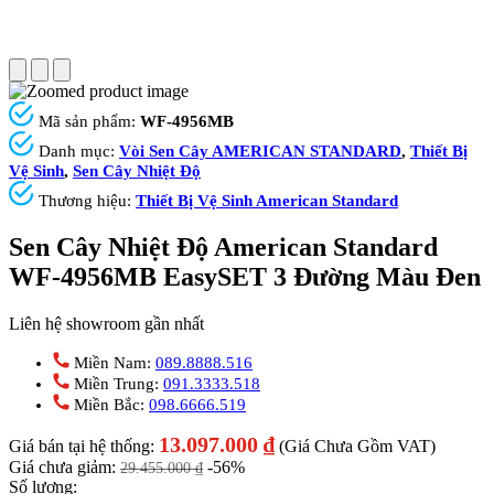
Mã sản phẩm:
WF-4956MB
Danh mục:
Vòi Sen Cây AMERICAN STANDARD
,
Thiết Bị
Vệ Sinh
,
Sen Cây Nhiệt Độ
Thương hiệu:
Thiết Bị Vệ Sinh American Standard
Sen Cây Nhiệt Độ American Standard
WF-4956MB EasySET 3 Đường Màu Đen
Liên hệ showroom gần nhất
Miền Nam:
089.8888.516
Miền Trung:
091.3333.518
Miền Bắc:
098.6666.519
13.097.000
₫
Giá bán tại hệ thống:
(Giá Chưa Gồm VAT)
Giá chưa giảm:
-56%
29.455.000
₫
Số lượng: