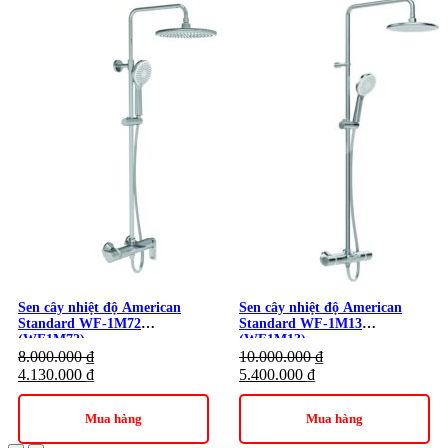
Sen cây nhiệt độ American
Sen cây nhiệt độ American
Standard WF-1M72
Standard WF-1M13
(WF1M72)
(WF1M13)
8.000.000
₫
10.000.000
₫
4.130.000
₫
5.400.000
₫
Mua hàng
Mua hàng