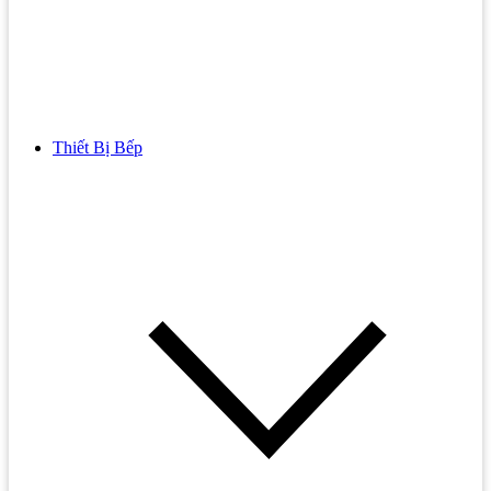
Thiết Bị Bếp
Bồn Cầu
Bồn cầu TOTO
Bồn cầu INAX
Bồn Cầu Thông Minh
Bồn Cầu 1 Khối
Bồn Cầu 2 Khối
Bồn Cầu Trẻ Em
Bồn cầu AMERICAN STANDARD
Bồn cầu CAESAR
Bồn Cầu COTTO