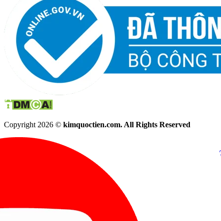
Copyright 2026 ©
kimquoctien.com. All Rights Reserved
Chat Facebook
Chat Zalo
(8h00 - 21h30)
(8h00 - 21h3