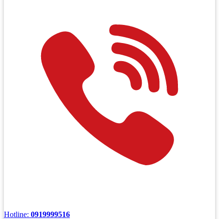
Hotline:
0919999516