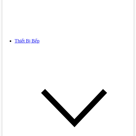
Thiết Bị Bếp
Bồn Cầu
Bồn cầu TOTO
Bồn cầu INAX
Bồn Cầu Thông Minh
Bồn Cầu 1 Khối
Bồn Cầu 2 Khối
Bồn Cầu Trẻ Em
Bồn cầu AMERICAN STANDARD
Bồn cầu CAESAR
Bồn Cầu COTTO