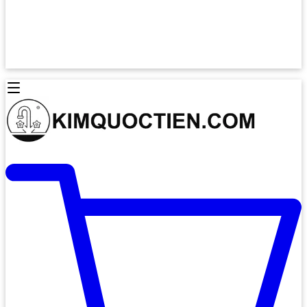
Lò Nướng Âm Tủ
Lò Nướng Bosch
Lò Nướng Độc lập
Lò Nướng Hafele
Thiết Bị Vệ Sinh
Máy Hút Mùi
Thiết Bị Vệ Sinh INAX
Máy Hút Khử Mùi Classic
Thiết Bị Vệ Sinh TOTO
Máy Hút Khử Mùi Đảo
Thiết Bị Vệ Sinh Cotto
Máy Hút Mùi Áp Tường
Thiết Bị Vệ Sinh CAESAR
Máy Hút Mùi Âm Trần
Thiết Bị Vệ Sinh American Standard
Máy Rửa Chén Bát
Thiết Bị Vệ Sinh BELLO
Máy Rửa Chén Âm Toàn Phần
Thiết Bị Vệ Sinh VIGLACERA
Máy Rửa Chén Bát 12 Bộ
Thiết Bị Vệ Sinh THIÊN THANH
Máy Rửa Chén Bát Bán Âm
Thiết Bị Bếp