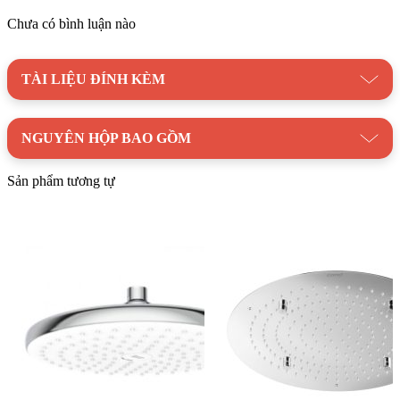
Kiểu dáng âm tường:
Tiết kiệm không gian, tạo cảm giác
Chưa có bình luận nào
rộng rãi cho phòng tắm.
Chất liệu đồng thau:
Bền bỉ, chống gỉ sét, dễ dàng vệ sinh.
TÀI LIỆU ĐÍNH KÈM
Lớp mạ Chrome:
Sáng bóng, sang trọng.
Áp lực nước mạnh mẽ:
Tạo cảm giác thư giãn khi tắm.
NGUYÊN HỘP BAO GỒM
Dễ dàng sử dụng:
Điều chỉnh nhiệt độ và lưu lượng nước
dễ dàng.
Sản phẩm tương tự
Giá cả hợp lý:
Phù hợp với nhiều đối tượng khách hàng.
Với những ưu điểm và đặc tính kể trên việc lựa chọn
sen tắm
âm tường AMERICAN WF-T705 Winston
là quyết định
đúng đắn cho không gian phòng tắm của bạn. Hãy liên hệ
ngay với
Kim Quốc Tiến
để sở hữu sản phẩm chính hãng với
mức giá ưu đãi nhất!
Danh mục:
Thiết Bị Vệ Sinh
|
Vòi Sen Tắm Âm Tường
|
Sen
Tắm Âm Tường American Standard