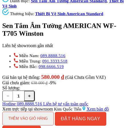
Danh mục:
Sen Tắm Âm Tường American Standard
,
Thiết Bị
Vệ Sinh
Thương hiệu:
Thiết Bị Vệ Sinh American Standard
Sen Tắm Âm Tường AMERICAN WF-
T705 Winston
Liên hệ showroom gần nhất
Miền Nam:
089.8888.516
Miền Trung:
091.3333.518
Miền Bắc:
098.6666.519
580.000
₫
Giá bán tại hệ thống:
(Giá Chưa Gồm VAT)
Giá chưa giảm:
-9%
638.000
₫
Số lượng:
−
+
Sen
Tắm
Hotline
089.8888.516
Liên hệ tư vấn toàn quốc
Âm
Xem trực tiếp tại showroom
Xem bản đồ
Kim Quốc Tiến
Tường
ĐẶT HÀNG NGAY
AMERICAN
THÊM VÀO GIỎ HÀNG
WF-