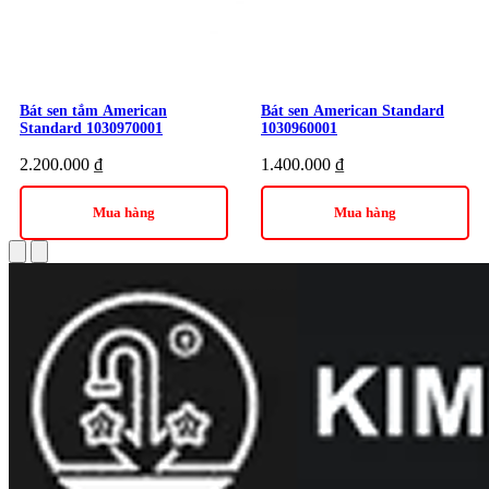
Thương hiệu:
Thiết bị vệ sinh American Standard
Bát sen tắm American
Bát sen American Standard
Standard 1030970001
1030960001
2.200.000
₫
1.400.000
₫
Mua hàng
Mua hàng