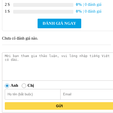
2
0%
| 0 đánh giá
Bảo hành:
2 năm
1
0%
| 0 đánh giá
Tính năng nổi bật sen tắm âm tường
ĐÁNH GIÁ NGAY
AMERICAN WF-T705 Winston
Thiết kế sang trọng, hiện đại:
Kiểu dáng âm tường tinh tế,
Chưa có đánh giá nào.
tiết kiệm không gian, mang lại vẻ đẹp sang trọng cho phòng
tắm.
Chất liệu cao cấp:
Đồng thau mạ Chrome sáng bóng, bền
bỉ, chống gỉ sét, dễ dàng vệ sinh.
Lượng nước mạnh mẽ:
Áp lực nước ổn định, tạo cảm giác
thư giãn khi tắm.
Dễ dàng sử dụng:
Điều chỉnh nhiệt độ và lưu lượng nước
Anh
Chị
dễ dàng bằng tay sen.
Ưu điểm sen tắm âm tường AMERICAN
GỬI
WF-T705 Winston