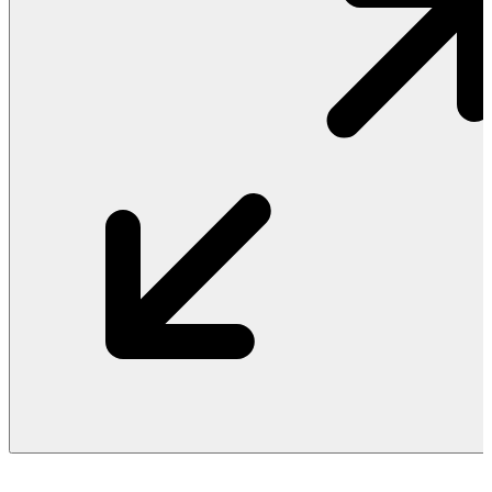
Vật Liệu Nước
Thiết Bị Nước STIEBEL ELTRON
Thiết Bị Nước ARISTON
Thiết Bị Nước TÂN Á ĐẠI THÀNH