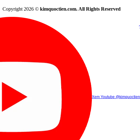
Copyright 2026 ©
kimquoctien.com. All Rights Reserved
Chat Facebook
Chat Zalo
(8h00 - 21h30)
(8h00 - 21h3
Xem Tik Tok
Xem Youtube
Gọi điện
@kimquoctienoffi
(8h00 - 21h30)
@kimquoctien