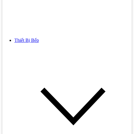
Thiết Bị Bếp
Bồn Cầu
Bồn cầu TOTO
Bồn cầu INAX
Bồn Cầu Thông Minh
Bồn Cầu 1 Khối
Bồn Cầu 2 Khối
Bồn Cầu Trẻ Em
Bồn cầu AMERICAN STANDARD
Bồn cầu CAESAR
Bồn Cầu COTTO