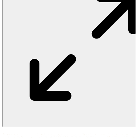
Vật Liệu Nước
Thiết Bị Nước STIEBEL ELTRON
Thiết Bị Nước ARISTON
Thiết Bị Nước TÂN Á ĐẠI THÀNH