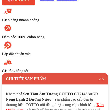
Lạnh
2
Đường
Nước
số
Giao hàng nhanh chóng
lượng
Đảm bảo 100% chính hãng
Lắp đặt chuẩn xác
Giá tốt - hàng tốt
CHI TIẾT SẢN PHẨM
Khám phá
Sen Tắm Âm Tường COTTO CT2145A#GR
Nóng Lạnh 2 Đường Nước
– sản phẩm cao cấp đến từ
thương hiệu COTTO nổi tiếng được cung cấp chính hãng
Kim