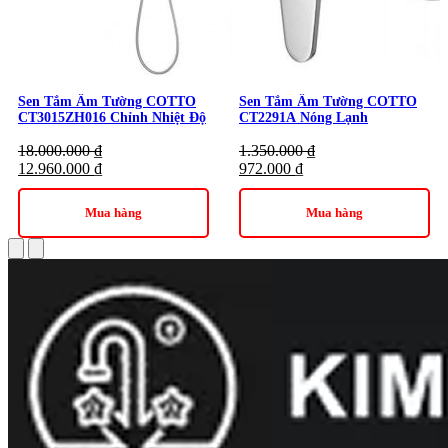
Sen Tắm Âm Tường COTTO
Sen Tắm Âm Tường COTTO
CT3015ZH016 Chỉnh Nhiệt Độ
CT2291A Nóng Lạnh
18.000.000
₫
1.350.000
₫
12.960.000
₫
972.000
₫
Mua hàng
Mua hàng