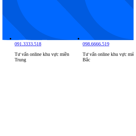
081.7777.516
091.3333.518
Tư vấn online khu vực
miền
Tư vấn online khu vực
miề
Nam
Trung