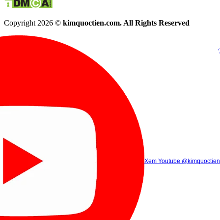
Copyright 2026 ©
kimquoctien.com. All Rights Reserved
Chat Facebook
Chat Zalo
(8h00 - 21h30)
(8h00 - 21h3
Xem Tik Tok
Xem Youtube
Gọi điện
@kimquoctienoffi
(8h00 - 21h30)
@kimquoctien