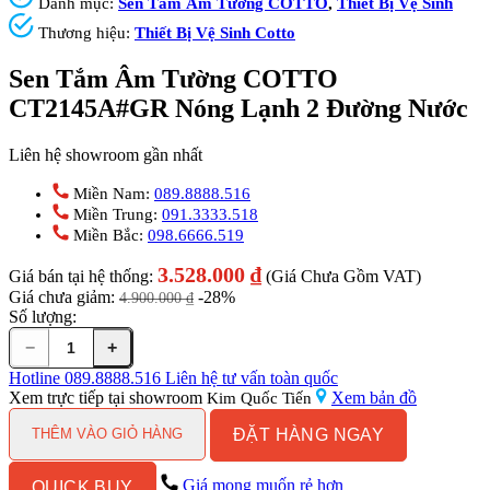
Danh mục:
Sen Tắm Âm Tường COTTO
,
Thiết Bị Vệ Sinh
Thương hiệu:
Thiết Bị Vệ Sinh Cotto
Sen Tắm Âm Tường COTTO
CT2145A#GR Nóng Lạnh 2 Đường Nước
Liên hệ showroom gần nhất
Miền Nam:
089.8888.516
Miền Trung:
091.3333.518
Miền Bắc:
098.6666.519
3.528.000
₫
Giá bán tại hệ thống:
(Giá Chưa Gồm VAT)
Giá chưa giảm:
-28%
4.900.000
₫
Số lượng:
−
+
Sen
Tắm
Hotline
089.8888.516
Liên hệ tư vấn toàn quốc
Âm
Xem trực tiếp tại showroom
Xem bản đồ
Kim Quốc Tiến
Tường
ĐẶT HÀNG NGAY
COTTO
THÊM VÀO GIỎ HÀNG
CT2145A#GR
Nóng
Giá mong muốn rẻ hơn
QUICK BUY