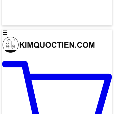
Lò Nướng Âm Tủ
Lò Nướng Bosch
Lò Nướng Độc lập
Lò Nướng Hafele
Thiết Bị Vệ Sinh
Máy Hút Mùi
Thiết Bị Vệ Sinh INAX
Máy Hút Khử Mùi Classic
Thiết Bị Vệ Sinh TOTO
Máy Hút Khử Mùi Đảo
Thiết Bị Vệ Sinh Cotto
Máy Hút Mùi Áp Tường
Thiết Bị Vệ Sinh CAESAR
Máy Hút Mùi Âm Trần
Thiết Bị Vệ Sinh American Standard
Máy Rửa Chén Bát
Thiết Bị Vệ Sinh BELLO
Máy Rửa Chén Âm Toàn Phần
Thiết Bị Vệ Sinh VIGLACERA
Máy Rửa Chén Bát 12 Bộ
Thiết Bị Vệ Sinh THIÊN THANH
Máy Rửa Chén Bát Bán Âm
Thiết Bị Bếp