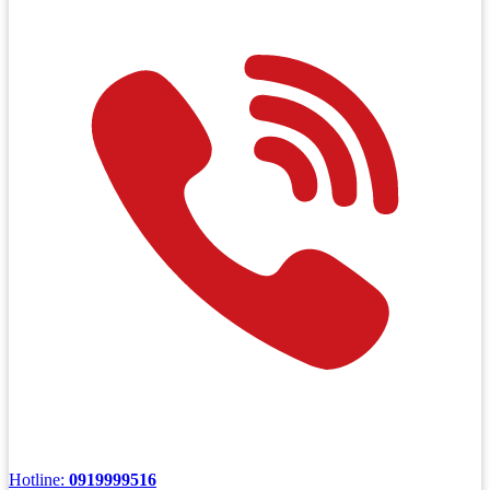
Hotline:
0919999516