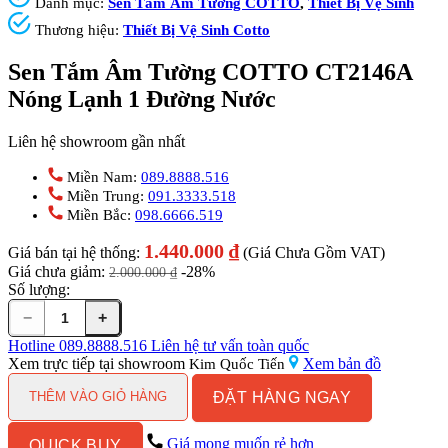
Danh mục:
Sen Tắm Âm Tường COTTO
,
Thiết Bị Vệ Sinh
Thương hiệu:
Thiết Bị Vệ Sinh Cotto
Sen Tắm Âm Tường COTTO CT2146A
Nóng Lạnh 1 Đường Nước
Liên hệ showroom gần nhất
Miền Nam:
089.8888.516
Miền Trung:
091.3333.518
Miền Bắc:
098.6666.519
1.440.000
₫
Giá bán tại hệ thống:
(Giá Chưa Gồm VAT)
Giá chưa giảm:
-28%
2.000.000
₫
Số lượng:
−
+
Sen
Tắm
Hotline
089.8888.516
Liên hệ tư vấn toàn quốc
Âm
Xem trực tiếp tại showroom
Xem bản đồ
Kim Quốc Tiến
Tường
ĐẶT HÀNG NGAY
COTTO
THÊM VÀO GIỎ HÀNG
CT2146A
Nóng
Giá mong muốn rẻ hơn
QUICK BUY