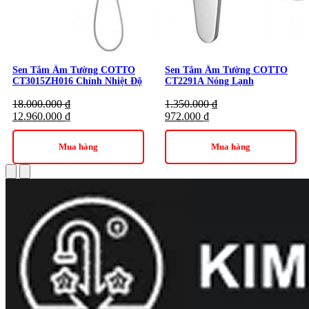
Sen Tắm Âm Tường COTTO
Sen Tắm Âm Tường COTTO
CT3015ZH016 Chỉnh Nhiệt Độ
CT2291A Nóng Lạnh
18.000.000
₫
1.350.000
₫
12.960.000
₫
972.000
₫
Mua hàng
Mua hàng