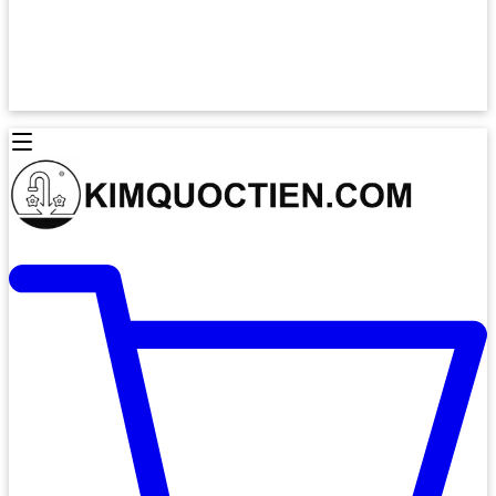
Lò Nướng Âm Tủ
Lò Nướng Bosch
Lò Nướng Độc lập
Lò Nướng Hafele
Thiết Bị Vệ Sinh
Máy Hút Mùi
Thiết Bị Vệ Sinh INAX
Máy Hút Khử Mùi Classic
Thiết Bị Vệ Sinh TOTO
Máy Hút Khử Mùi Đảo
Thiết Bị Vệ Sinh Cotto
Máy Hút Mùi Áp Tường
Thiết Bị Vệ Sinh CAESAR
Máy Hút Mùi Âm Trần
Thiết Bị Vệ Sinh American Standard
Máy Rửa Chén Bát
Thiết Bị Vệ Sinh BELLO
Máy Rửa Chén Âm Toàn Phần
Thiết Bị Vệ Sinh VIGLACERA
Máy Rửa Chén Bát 12 Bộ
Thiết Bị Vệ Sinh THIÊN THANH
Máy Rửa Chén Bát Bán Âm
Thiết Bị Bếp