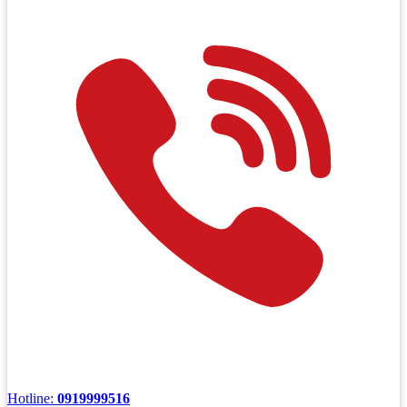
Hotline:
0919999516