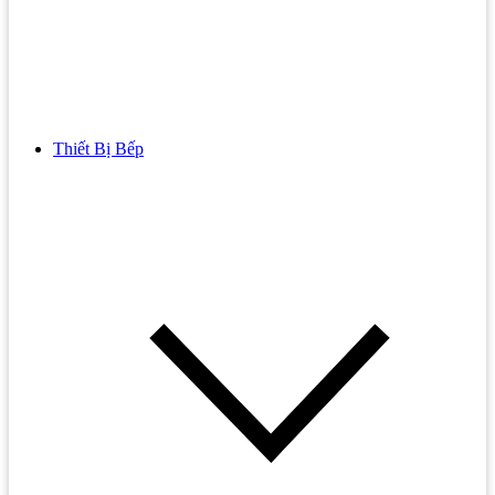
Thiết Bị Bếp
Bồn Cầu
Bồn cầu TOTO
Bồn cầu INAX
Bồn Cầu Thông Minh
Bồn Cầu 1 Khối
Bồn Cầu 2 Khối
Bồn Cầu Trẻ Em
Bồn cầu AMERICAN STANDARD
Bồn cầu CAESAR
Bồn Cầu COTTO