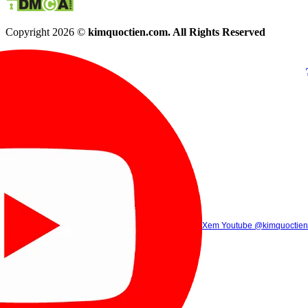
Copyright 2026 ©
kimquoctien.com. All Rights Reserved
Chat Facebook
Chat Zalo
(8h00 - 21h30)
(8h00 - 21h3
Xem Tik Tok
Xem Youtube
Gọi điện
@kimquoctienoffi
(8h00 - 21h30)
@kimquoctien