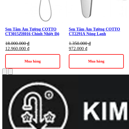
Sen Tắm Âm Tường COTTO
Sen Tắm Âm Tường COTTO
CT3015ZH016 Chỉnh Nhiệt Độ
CT2291A Nóng Lạnh
18.000.000
₫
1.350.000
₫
12.960.000
₫
972.000
₫
Mua hàng
Mua hàng