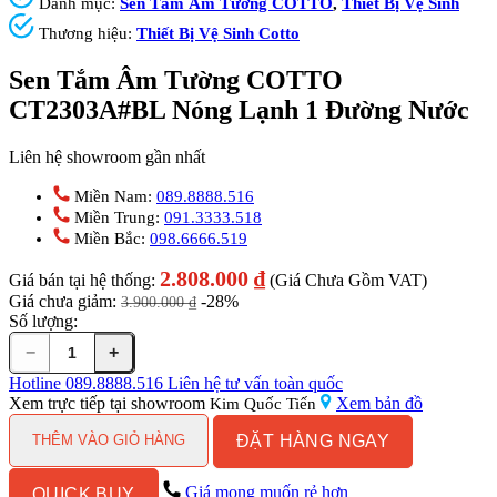
Danh mục:
Sen Tắm Âm Tường COTTO
,
Thiết Bị Vệ Sinh
Thương hiệu:
Thiết Bị Vệ Sinh Cotto
Sen Tắm Âm Tường COTTO
CT2303A#BL Nóng Lạnh 1 Đường Nước
Liên hệ showroom gần nhất
Miền Nam:
089.8888.516
Miền Trung:
091.3333.518
Miền Bắc:
098.6666.519
2.808.000
₫
Giá bán tại hệ thống:
(Giá Chưa Gồm VAT)
Giá chưa giảm:
-28%
3.900.000
₫
Số lượng:
−
+
Sen
Tắm
Hotline
089.8888.516
Liên hệ tư vấn toàn quốc
Âm
Xem trực tiếp tại showroom
Xem bản đồ
Kim Quốc Tiến
Tường
ĐẶT HÀNG NGAY
COTTO
THÊM VÀO GIỎ HÀNG
CT2303A#BL
Nóng
Giá mong muốn rẻ hơn
QUICK BUY