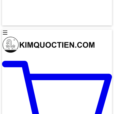
Lò Nướng Âm Tủ
Lò Nướng Bosch
Lò Nướng Độc lập
Lò Nướng Hafele
Thiết Bị Vệ Sinh
Máy Hút Mùi
Thiết Bị Vệ Sinh INAX
Máy Hút Khử Mùi Classic
Thiết Bị Vệ Sinh TOTO
Máy Hút Khử Mùi Đảo
Thiết Bị Vệ Sinh Cotto
Máy Hút Mùi Áp Tường
Thiết Bị Vệ Sinh CAESAR
Máy Hút Mùi Âm Trần
Thiết Bị Vệ Sinh American Standard
Máy Rửa Chén Bát
Thiết Bị Vệ Sinh BELLO
Máy Rửa Chén Âm Toàn Phần
Thiết Bị Vệ Sinh VIGLACERA
Máy Rửa Chén Bát 12 Bộ
Thiết Bị Vệ Sinh THIÊN THANH
Máy Rửa Chén Bát Bán Âm
Thiết Bị Bếp