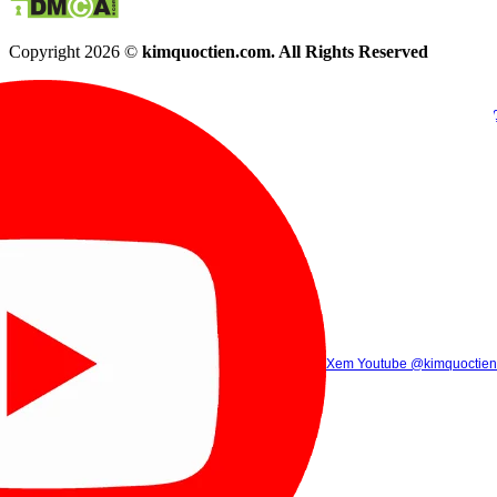
Copyright 2026 ©
kimquoctien.com. All Rights Reserved
Chat Facebook
Chat Zalo
(8h00 - 21h30)
(8h00 - 21h3
Xem Tik Tok
Xem Youtube
Gọi điện
@kimquoctienoffi
(8h00 - 21h30)
@kimquoctien