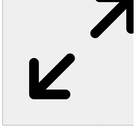
Vật Liệu Nước
Thiết Bị Nước STIEBEL ELTRON
Thiết Bị Nước ARISTON
Thiết Bị Nước TÂN Á ĐẠI THÀNH