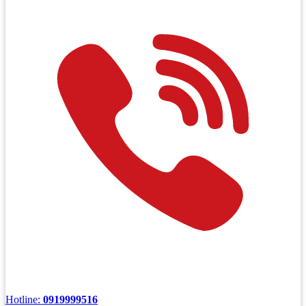
Hotline:
0919999516