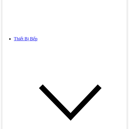
Thiết Bị Bếp
Bồn Cầu
Bồn cầu TOTO
Bồn cầu INAX
Bồn Cầu Thông Minh
Bồn Cầu 1 Khối
Bồn Cầu 2 Khối
Bồn Cầu Trẻ Em
Bồn cầu AMERICAN STANDARD
Bồn cầu CAESAR
Bồn Cầu COTTO