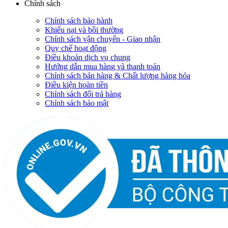
Chính sách
Chính sách bảo hành
Khiếu nại và bồi thường
Chính sách vận chuyển - Giao nhận
Quy chế hoạt động
Điều khoản dịch vụ chung
Hướng dẫn mua hàng và thanh toán
Chính sách bán hàng & Chất lượng hàng hóa
Điều kiện hoàn tiền
Chính sách đổi trả hàng
Chính sách bảo mật