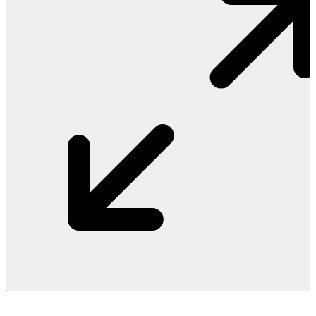
Vật Liệu Nước
Thiết Bị Nước STIEBEL ELTRON
Thiết Bị Nước ARISTON
Thiết Bị Nước TÂN Á ĐẠI THÀNH