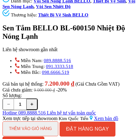
Danh mục:
Vòi Sen Nóng Lạnh BELLO
,
Thiết Bị Vệ Sinh
,
Vòi
Sen Nóng Lạnh
,
Vòi Sen Nhiệt Độ
Thương hiệu:
Thiết Bị Vệ Sinh BELLO
Sen Tắm BELLO BL-600150 Nhiệt Độ
Nóng Lạnh
Liên hệ showroom gần nhất
Miền Nam:
089.8888.516
Miền Trung:
091.3333.518
Miền Bắc:
098.6666.519
7.200.000
₫
Giá bán tại hệ thống:
(Giá Chưa Gồm VAT)
Giá chưa giảm:
-20%
9.000.000
₫
Số lượng:
−
+
Sen
Tắm
Hotline
089.8888.516
Liên hệ tư vấn toàn quốc
BELLO
Xem trực tiếp tại showroom
Xem bản đồ
Kim Quốc Tiến
BL-
ĐẶT HÀNG NGAY
600150
THÊM VÀO GIỎ HÀNG
Nhiệt