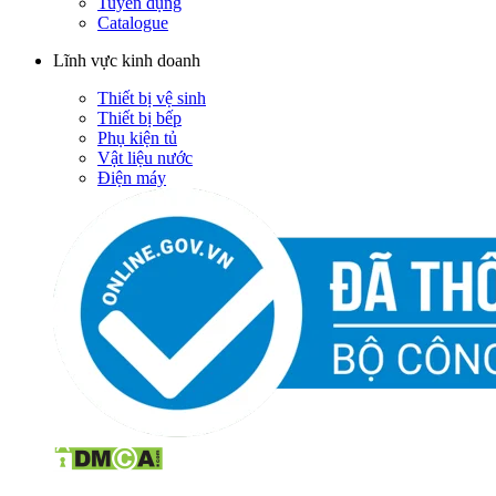
Tuyển dụng
Catalogue
Lĩnh vực kinh doanh
Thiết bị vệ sinh
Thiết bị bếp
Phụ kiện tủ
Vật liệu nước
Điện máy