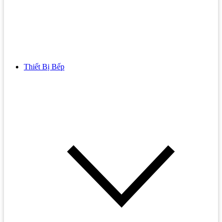
Thiết Bị Bếp
Bồn Cầu
Bồn cầu TOTO
Bồn cầu INAX
Bồn Cầu Thông Minh
Bồn Cầu 1 Khối
Bồn Cầu 2 Khối
Bồn Cầu Trẻ Em
Bồn cầu AMERICAN STANDARD
Bồn cầu CAESAR
Bồn Cầu COTTO