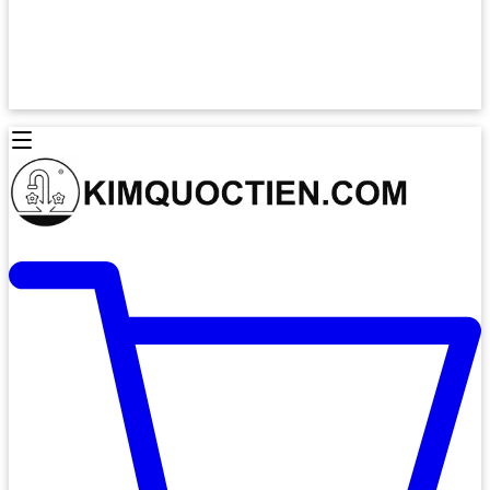
Lò Nướng Âm Tủ
Lò Nướng Bosch
Lò Nướng Độc lập
Lò Nướng Hafele
Thiết Bị Vệ Sinh
Máy Hút Mùi
Thiết Bị Vệ Sinh INAX
Máy Hút Khử Mùi Classic
Thiết Bị Vệ Sinh TOTO
Máy Hút Khử Mùi Đảo
Thiết Bị Vệ Sinh Cotto
Máy Hút Mùi Áp Tường
Thiết Bị Vệ Sinh CAESAR
Máy Hút Mùi Âm Trần
Thiết Bị Vệ Sinh American Standard
Máy Rửa Chén Bát
Thiết Bị Vệ Sinh BELLO
Máy Rửa Chén Âm Toàn Phần
Thiết Bị Vệ Sinh VIGLACERA
Máy Rửa Chén Bát 12 Bộ
Thiết Bị Vệ Sinh THIÊN THANH
Máy Rửa Chén Bát Bán Âm
Thiết Bị Bếp