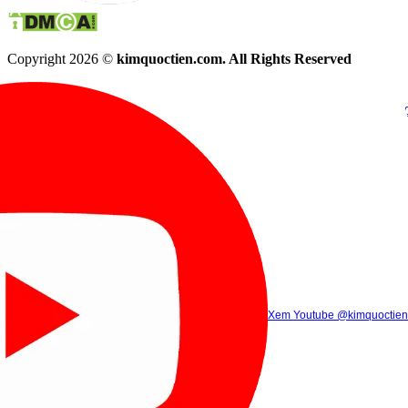
Copyright 2026 ©
kimquoctien.com. All Rights Reserved
Chat Facebook
Chat Zalo
(8h00 - 21h30)
(8h00 - 21h3
Xem Tik Tok
Xem Youtube
Gọi điện
@kimquoctienoffi
(8h00 - 21h30)
@kimquoctien