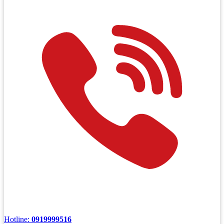
Hotline:
0919999516