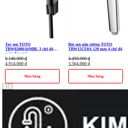
Tay sen TOTO
Bát sen gắn tường TOTO
TBW02006A#MBL 3 chế độ
TBW15CE0A 120 mm 4 chế độ
màu đen mờ
6.146.000
₫
4.450.000
₫
4.914.000
₫
3.564.000
₫
Mua hàng
Mua hàng