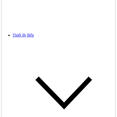
Thiết Bị Bếp
Bồn Cầu
Bồn cầu TOTO
Bồn cầu INAX
Bồn Cầu Thông Minh
Bồn Cầu 1 Khối
Bồn Cầu 2 Khối
Bồn Cầu Trẻ Em
Bồn cầu AMERICAN STANDARD
Bồn cầu CAESAR
Bồn Cầu COTTO