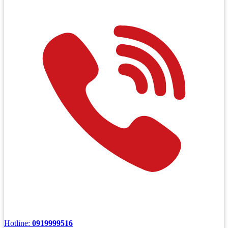
Hotline:
0919999516