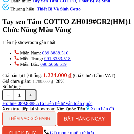
Danh mục:
Tay Sen Tắm COTTO
,
Thiết Bị Vệ Sinh
Thương hiệu:
Thiết Bị Vệ Sinh Cotto
Tay sen Tắm COTTO ZH019#GR2(HM)1
Chức Năng Màu Vàng
Liên hệ showroom gần nhất
Miền Nam:
089.8888.516
Miền Trung:
091.3333.518
Miền Bắc:
098.6666.519
1.224.000
₫
Giá bán tại hệ thống:
(Giá Chưa Gồm VAT)
Giá chưa giảm:
-28%
1.700.000
₫
Số lượng:
−
+
Tay
sen
Hotline
089.8888.516
Liên hệ tư vấn toàn quốc
Tắm
Xem trực tiếp tại showroom
Xem bản đồ
Kim Quốc Tiến
COTTO
ĐẶT HÀNG NGAY
ZH019#GR2(HM)1
THÊM VÀO GIỎ HÀNG
Chức
Năng
Giá mong muốn rẻ hơn
QUICK BUY