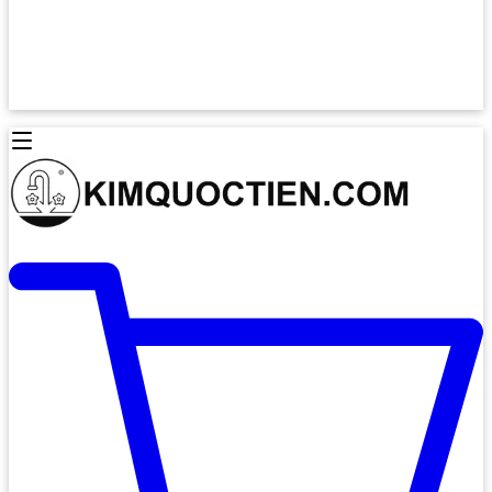
Lò Nướng Âm Tủ
Lò Nướng Bosch
Lò Nướng Độc lập
Lò Nướng Hafele
Thiết Bị Vệ Sinh
Máy Hút Mùi
Thiết Bị Vệ Sinh INAX
Máy Hút Khử Mùi Classic
Thiết Bị Vệ Sinh TOTO
Máy Hút Khử Mùi Đảo
Thiết Bị Vệ Sinh Cotto
Máy Hút Mùi Áp Tường
Thiết Bị Vệ Sinh CAESAR
Máy Hút Mùi Âm Trần
Thiết Bị Vệ Sinh American Standard
Máy Rửa Chén Bát
Thiết Bị Vệ Sinh BELLO
Máy Rửa Chén Âm Toàn Phần
Thiết Bị Vệ Sinh VIGLACERA
Máy Rửa Chén Bát 12 Bộ
Thiết Bị Vệ Sinh THIÊN THANH
Máy Rửa Chén Bát Bán Âm
Thiết Bị Bếp