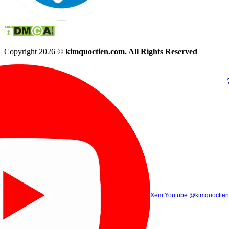
Copyright 2026 ©
kimquoctien.com. All Rights Reserved
Chat Facebook
Chat Zalo
(8h00 - 21h30)
(8h00 - 21h3
Xem Tik Tok
Xem Youtube
Gọi điện
@kimquoctienoffi
(8h00 - 21h30)
@kimquoctien