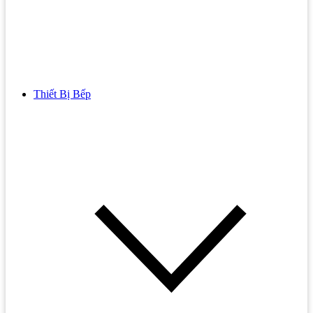
Thiết Bị Bếp
Bồn Cầu
Bồn cầu TOTO
Bồn cầu INAX
Bồn Cầu Thông Minh
Bồn Cầu 1 Khối
Bồn Cầu 2 Khối
Bồn Cầu Trẻ Em
Bồn cầu AMERICAN STANDARD
Bồn cầu CAESAR
Bồn Cầu COTTO