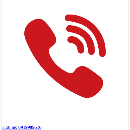
Hotline:
0919999516