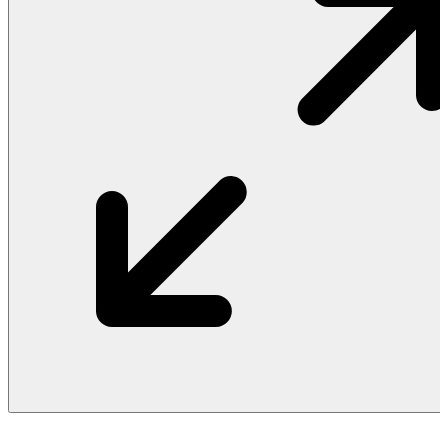
Vật Liệu Nước
Thiết Bị Nước STIEBEL ELTRON
Thiết Bị Nước ARISTON
Thiết Bị Nước TÂN Á ĐẠI THÀNH