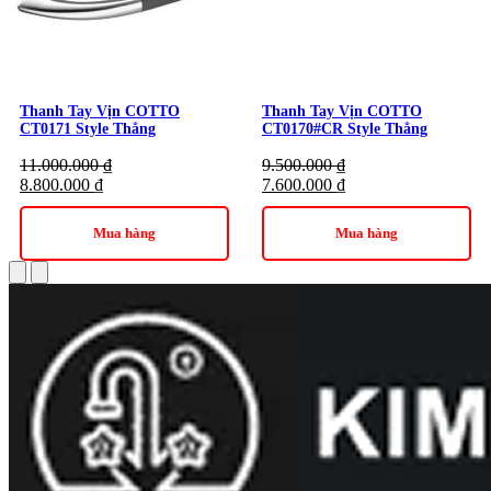
Thanh Tay Vịn COTTO
Thanh Tay Vịn COTTO
CT0171 Style Thẳng
CT0170#CR Style Thẳng
11.000.000
₫
9.500.000
₫
8.800.000
₫
7.600.000
₫
Mua hàng
Mua hàng