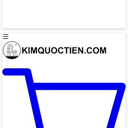
Lò Nướng Âm Tủ
Lò Nướng Bosch
Lò Nướng Độc lập
Lò Nướng Hafele
Thiết Bị Vệ Sinh
Máy Hút Mùi
Thiết Bị Vệ Sinh INAX
Máy Hút Khử Mùi Classic
Thiết Bị Vệ Sinh TOTO
Máy Hút Khử Mùi Đảo
Thiết Bị Vệ Sinh Cotto
Máy Hút Mùi Áp Tường
Thiết Bị Vệ Sinh CAESAR
Máy Hút Mùi Âm Trần
Thiết Bị Vệ Sinh American Standard
Máy Rửa Chén Bát
Thiết Bị Vệ Sinh BELLO
Máy Rửa Chén Âm Toàn Phần
Thiết Bị Vệ Sinh VIGLACERA
Máy Rửa Chén Bát 12 Bộ
Thiết Bị Vệ Sinh THIÊN THANH
Máy Rửa Chén Bát Bán Âm
Thiết Bị Bếp