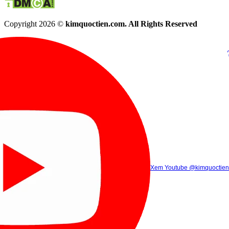
Copyright 2026 ©
kimquoctien.com. All Rights Reserved
Chat Facebook
Chat Zalo
(8h00 - 21h30)
(8h00 - 21h3
Xem Tik Tok
Xem Youtube
Gọi điện
@kimquoctienoffi
(8h00 - 21h30)
@kimquoctien