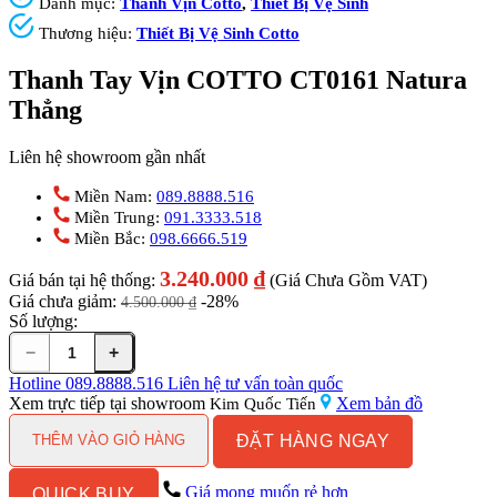
Danh mục:
Thanh Vịn Cotto
,
Thiết Bị Vệ Sinh
Thương hiệu:
Thiết Bị Vệ Sinh Cotto
Thanh Tay Vịn COTTO CT0161 Natura
Thẳng
Liên hệ showroom gần nhất
Miền Nam:
089.8888.516
Miền Trung:
091.3333.518
Miền Bắc:
098.6666.519
3.240.000
₫
Giá bán tại hệ thống:
(Giá Chưa Gồm VAT)
Giá chưa giảm:
-28%
4.500.000
₫
Số lượng:
−
+
Thanh
Tay
Hotline
089.8888.516
Liên hệ tư vấn toàn quốc
Vịn
Xem trực tiếp tại showroom
Xem bản đồ
Kim Quốc Tiến
COTTO
ĐẶT HÀNG NGAY
CT0161
THÊM VÀO GIỎ HÀNG
Natura
Thẳng
Giá mong muốn rẻ hơn
QUICK BUY