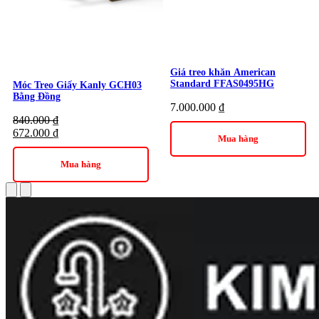
Giá treo khăn American
Standard FFAS0495HG
Móc Treo Giấy Kanly GCH03
Bằng Đồng
7.000.000
₫
840.000
₫
672.000
₫
Mua hàng
Mua hàng