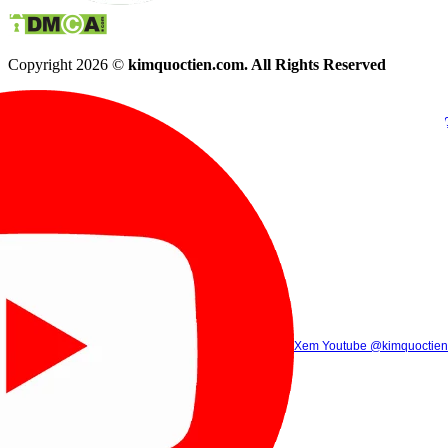
Copyright 2026 ©
kimquoctien.com. All Rights Reserved
Chat Facebook
Chat Zalo
(8h00 - 21h30)
(8h00 - 21h3
Xem Tik Tok
Xem Youtube
Gọi điện
@kimquoctienoffi
(8h00 - 21h30)
@kimquoctien