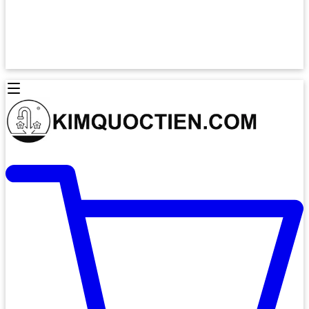
Lò Nướng Âm Tủ
Lò Nướng Bosch
Lò Nướng Độc lập
Lò Nướng Hafele
Thiết Bị Vệ Sinh
Máy Hút Mùi
Thiết Bị Vệ Sinh INAX
Máy Hút Khử Mùi Classic
Thiết Bị Vệ Sinh TOTO
Máy Hút Khử Mùi Đảo
Thiết Bị Vệ Sinh Cotto
Máy Hút Mùi Áp Tường
Thiết Bị Vệ Sinh CAESAR
Máy Hút Mùi Âm Trần
Thiết Bị Vệ Sinh American Standard
Máy Rửa Chén Bát
Thiết Bị Vệ Sinh BELLO
Máy Rửa Chén Âm Toàn Phần
Thiết Bị Vệ Sinh VIGLACERA
Máy Rửa Chén Bát 12 Bộ
Thiết Bị Vệ Sinh THIÊN THANH
Máy Rửa Chén Bát Bán Âm
Thiết Bị Bếp