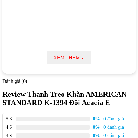
Mục lục bài viết
XEM THÊM
Thông số kĩ thuật thanh treo khăn AMERICAN STANDARD K-
1394 Đôi Acacia E
Đặc điểm nổi bật thanh treo khăn AMERICAN STANDARD K-
Đánh giá (0)
1394 Đôi Acacia E
Review Thanh Treo Khăn AMERICAN
STANDARD K-1394 Đôi Acacia E
Thông số kĩ thuật thanh treo khăn
AMERICAN STANDARD K-1394 Đôi
5
0%
| 0 đánh giá
Acacia E
4
0%
| 0 đánh giá
3
0%
| 0 đánh giá
Kích thước:
600mm x 150mm x 115mm