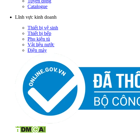
Tuyển dụng
Catalogue
Lĩnh vực kinh doanh
Thiết bị vệ sinh
Thiết bị bếp
Phụ kiện tủ
Vật liệu nước
Điện máy