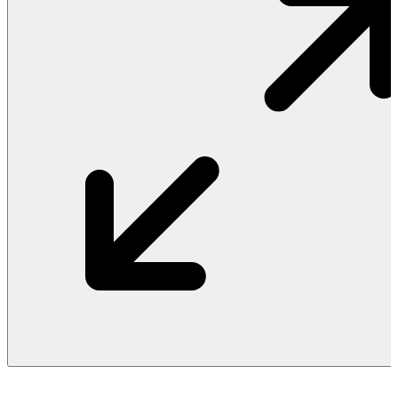
Vật Liệu Nước
Thiết Bị Nước STIEBEL ELTRON
Thiết Bị Nước ARISTON
Thiết Bị Nước TÂN Á ĐẠI THÀNH