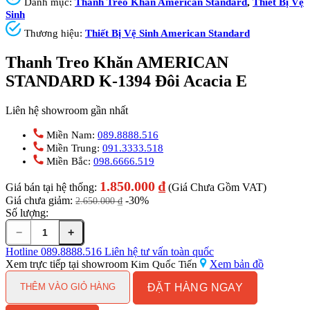
Danh mục:
Thanh Treo Khăn American Standard
,
Thiết Bị Vệ
Sinh
Thương hiệu:
Thiết Bị Vệ Sinh American Standard
Thanh Treo Khăn AMERICAN
STANDARD K-1394 Đôi Acacia E
Liên hệ showroom gần nhất
Miền Nam:
089.8888.516
Miền Trung:
091.3333.518
Miền Bắc:
098.6666.519
1.850.000
₫
Giá bán tại hệ thống:
(Giá Chưa Gồm VAT)
Giá chưa giảm:
-30%
2.650.000
₫
Số lượng:
−
+
Thanh
Treo
Hotline
089.8888.516
Liên hệ tư vấn toàn quốc
Khăn
Xem trực tiếp tại showroom
Xem bản đồ
Kim Quốc Tiến
AMERICAN
ĐẶT HÀNG NGAY
STANDARD
THÊM VÀO GIỎ HÀNG
K-