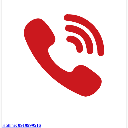
Hotline:
0919999516