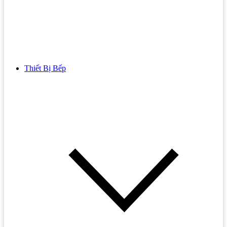
Thiết Bị Bếp
Bồn Cầu
Bồn cầu TOTO
Bồn cầu INAX
Bồn Cầu Thông Minh
Bồn Cầu 1 Khối
Bồn Cầu 2 Khối
Bồn Cầu Trẻ Em
Bồn cầu AMERICAN STANDARD
Bồn cầu CAESAR
Bồn Cầu COTTO