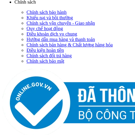
Chính sách
Chính sách bảo hành
Khiếu nại và bồi thường
Chính sách vận chuyển - Giao nhận
Quy chế hoạt động
Điều khoản dịch vụ chung
Hướng dẫn mua hàng và thanh toán
Chính sách bán hàng & Chất lượng hàng hóa
Điều kiện hoàn tiền
Chính sách đổi trả hàng
Chính sách bảo mật