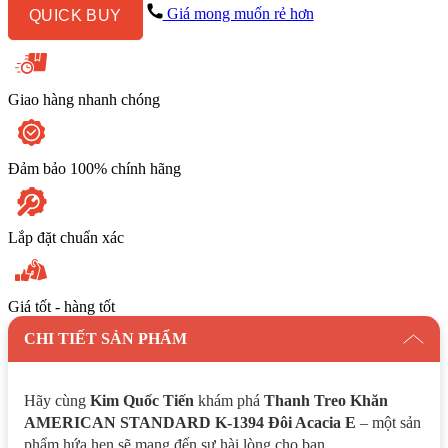
1394
Giá mong muốn rẻ hơn
QUICK BUY
Đôi
Acacia
E
số
lượng
Giao hàng nhanh chóng
Đảm bảo 100% chính hãng
Lắp đặt chuẩn xác
Giá tốt - hàng tốt
CHI TIẾT SẢN PHẨM
Hãy cùng
Kim Quốc Tiến
khám phá
Thanh Treo Khăn
AMERICAN STANDARD K-1394 Đôi Acacia E
– một sản
phẩm hứa hẹn sẽ mang đến sự hài lòng cho bạn.