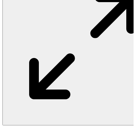
Vật Liệu Nước
Thiết Bị Nước STIEBEL ELTRON
Thiết Bị Nước ARISTON
Thiết Bị Nước TÂN Á ĐẠI THÀNH