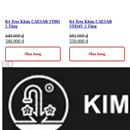
Kệ Treo Khăn CAESAR ST881
Kệ Treo Khăn CAESAR
2 Tầng
ST834V 2 Tầng
440.000
₫
682.000
₫
340.000
₫
550.000
₫
Mua hàng
Mua hàng