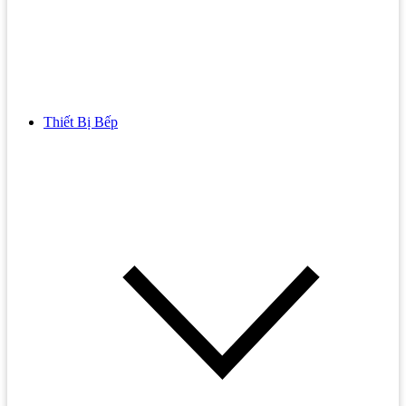
Thiết Bị Bếp
Bồn Cầu
Bồn cầu TOTO
Bồn cầu INAX
Bồn Cầu Thông Minh
Bồn Cầu 1 Khối
Bồn Cầu 2 Khối
Bồn Cầu Trẻ Em
Bồn cầu AMERICAN STANDARD
Bồn cầu CAESAR
Bồn Cầu COTTO