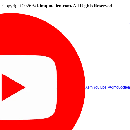
Copyright 2026 ©
kimquoctien.com. All Rights Reserved
Chat Facebook
Chat Zalo
(8h00 - 21h30)
(8h00 - 21h3
Xem Tik Tok
Xem Youtube
Gọi điện
@kimquoctienoffi
(8h00 - 21h30)
@kimquoctien