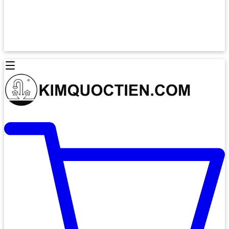
Lò Nướng Âm Tủ
Lò Nướng Bosch
Lò Nướng Độc lập
Lò Nướng Hafele
Thiết Bị Vệ Sinh
Máy Hút Mùi
Thiết Bị Vệ Sinh INAX
Máy Hút Khử Mùi Classic
Thiết Bị Vệ Sinh TOTO
Máy Hút Khử Mùi Đảo
Thiết Bị Vệ Sinh Cotto
Máy Hút Mùi Áp Tường
Thiết Bị Vệ Sinh CAESAR
Máy Hút Mùi Âm Trần
Thiết Bị Vệ Sinh American Standard
Máy Rửa Chén Bát
Thiết Bị Vệ Sinh BELLO
Máy Rửa Chén Âm Toàn Phần
Thiết Bị Vệ Sinh VIGLACERA
Máy Rửa Chén Bát 12 Bộ
Thiết Bị Vệ Sinh THIÊN THANH
Máy Rửa Chén Bát Bán Âm
Thiết Bị Bếp