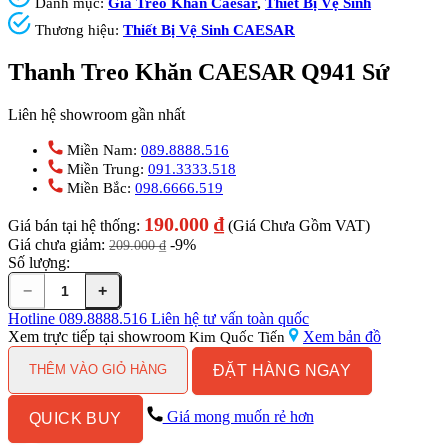
Danh mục:
Giá Treo Khăn Caesar
,
Thiết Bị Vệ Sinh
Thương hiệu:
Thiết Bị Vệ Sinh CAESAR
Thanh Treo Khăn CAESAR Q941 Sứ
Liên hệ showroom gần nhất
Miền Nam:
089.8888.516
Miền Trung:
091.3333.518
Miền Bắc:
098.6666.519
190.000
₫
Giá bán tại hệ thống:
(Giá Chưa Gồm VAT)
Giá chưa giảm:
-9%
209.000
₫
Số lượng:
−
+
Thanh
Treo
Hotline
089.8888.516
Liên hệ tư vấn toàn quốc
Khăn
Xem trực tiếp tại showroom
Xem bản đồ
Kim Quốc Tiến
CAESAR
ĐẶT HÀNG NGAY
Q941
THÊM VÀO GIỎ HÀNG
Sứ
số
Giá mong muốn rẻ hơn
QUICK BUY
lượng