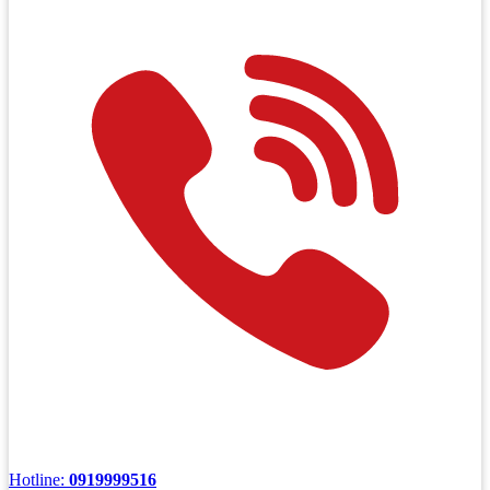
Hotline:
0919999516