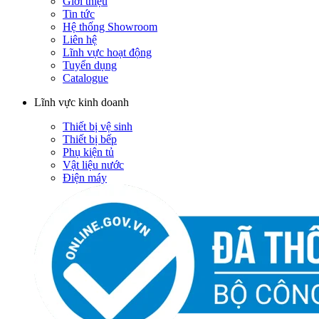
Giới thiệu
Tin tức
Hệ thống Showroom
Liên hệ
Lĩnh vực hoạt động
Tuyển dụng
Catalogue
Lĩnh vực kinh doanh
Thiết bị vệ sinh
Thiết bị bếp
Phụ kiện tủ
Vật liệu nước
Điện máy