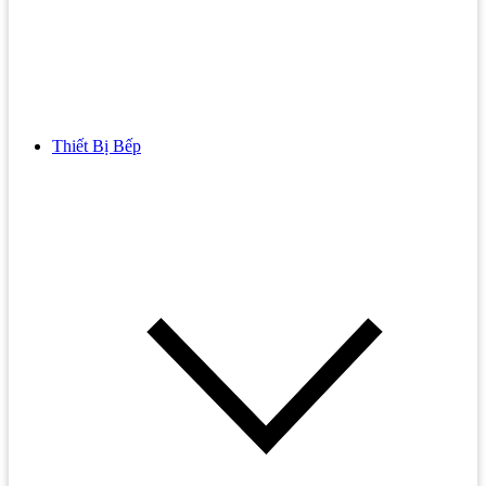
Thiết Bị Bếp
Bồn Cầu
Bồn cầu TOTO
Bồn cầu INAX
Bồn Cầu Thông Minh
Bồn Cầu 1 Khối
Bồn Cầu 2 Khối
Bồn Cầu Trẻ Em
Bồn cầu AMERICAN STANDARD
Bồn cầu CAESAR
Bồn Cầu COTTO