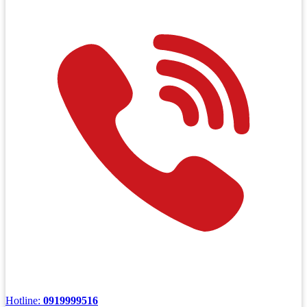
Hotline:
0919999516