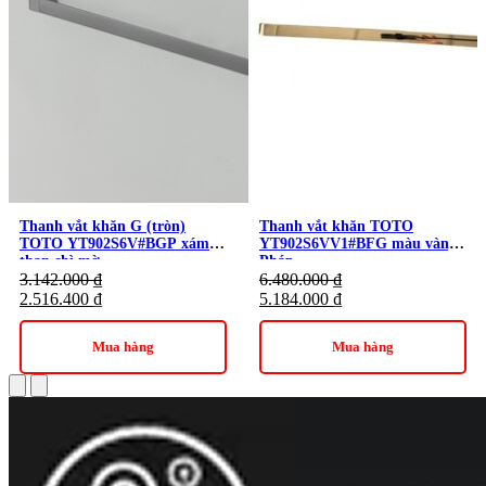
Thanh vắt khăn G (tròn)
Thanh vắt khăn TOTO
TOTO YT902S6V#BGP xám
YT902S6VV1#BFG màu vàng
than chì mờ
Pháp
3.142.000
₫
6.480.000
₫
2.516.400
₫
5.184.000
₫
Mua hàng
Mua hàng