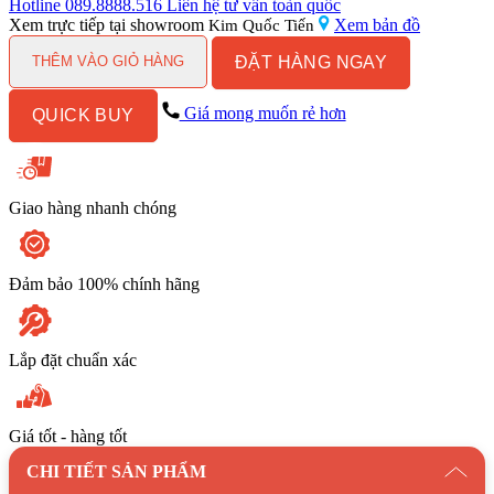
Vắt
Hotline
089.8888.516
Liên hệ tư vấn toàn quốc
Khăn
Xem trực tiếp tại showroom
Xem bản đồ
Kim Quốc Tiến
TOTO
ĐẶT HÀNG NGAY
TX701AE
THÊM VÀO GIỎ HÀNG
số
lượng
Giá mong muốn rẻ hơn
QUICK BUY
Giao hàng nhanh chóng
Đảm bảo 100% chính hãng
Lắp đặt chuẩn xác
Giá tốt - hàng tốt
CHI TIẾT SẢN PHẨM