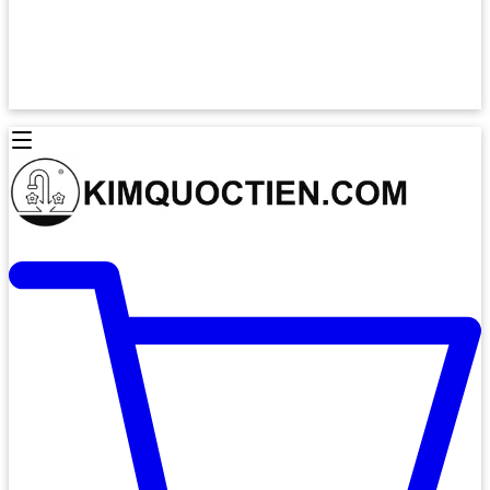
Lò Nướng Âm Tủ
Lò Nướng Bosch
Lò Nướng Độc lập
Lò Nướng Hafele
Thiết Bị Vệ Sinh
Máy Hút Mùi
Thiết Bị Vệ Sinh INAX
Máy Hút Khử Mùi Classic
Thiết Bị Vệ Sinh TOTO
Máy Hút Khử Mùi Đảo
Thiết Bị Vệ Sinh Cotto
Máy Hút Mùi Áp Tường
Thiết Bị Vệ Sinh CAESAR
Máy Hút Mùi Âm Trần
Thiết Bị Vệ Sinh American Standard
Máy Rửa Chén Bát
Thiết Bị Vệ Sinh BELLO
Máy Rửa Chén Âm Toàn Phần
Thiết Bị Vệ Sinh VIGLACERA
Máy Rửa Chén Bát 12 Bộ
Thiết Bị Vệ Sinh THIÊN THANH
Máy Rửa Chén Bát Bán Âm
Thiết Bị Bếp