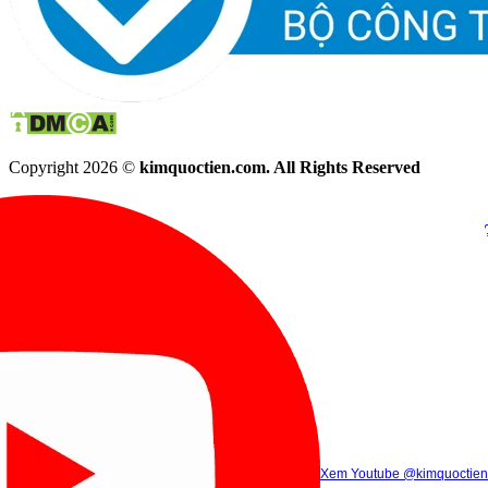
Copyright 2026 ©
kimquoctien.com. All Rights Reserved
Chat Facebook
Chat Zalo
(8h00 - 21h30)
(8h00 - 21h3
Xem Tik Tok
Xem Youtube
Gọi điện
@kimquoctienoffi
(8h00 - 21h30)
@kimquoctien