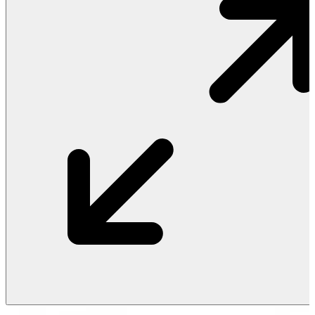
Vật Liệu Nước
Thiết Bị Nước STIEBEL ELTRON
Thiết Bị Nước ARISTON
Thiết Bị Nước TÂN Á ĐẠI THÀNH