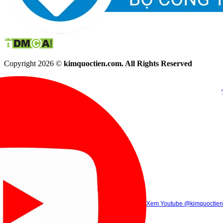
Copyright 2026 ©
kimquoctien.com. All Rights Reserved
Chat Facebook
Chat Zalo
(8h00 - 21h30)
(8h00 - 21h3
Xem Tik Tok
Xem Youtube
Gọi điện
@kimquoctienoffi
(8h00 - 21h30)
@kimquoctien