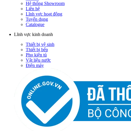
Hệ thống Showroom
Liên hệ
Lĩnh vực hoạt động
Tuyển dụng
Catalogue
Lĩnh vực kinh doanh
Thiết bị vệ sinh
Thiết bị bếp
Phụ kiện tủ
Vật liệu nước
Điện máy