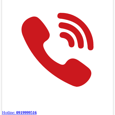
Hotline:
0919999516