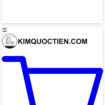
Lò Nướng Âm Tủ
Lò Nướng Bosch
Lò Nướng Độc lập
Lò Nướng Hafele
Thiết Bị Vệ Sinh
Máy Hút Mùi
Thiết Bị Vệ Sinh INAX
Máy Hút Khử Mùi Classic
Thiết Bị Vệ Sinh TOTO
Máy Hút Khử Mùi Đảo
Thiết Bị Vệ Sinh Cotto
Máy Hút Mùi Áp Tường
Thiết Bị Vệ Sinh CAESAR
Máy Hút Mùi Âm Trần
Thiết Bị Vệ Sinh American Standard
Máy Rửa Chén Bát
Thiết Bị Vệ Sinh BELLO
Máy Rửa Chén Âm Toàn Phần
Thiết Bị Vệ Sinh VIGLACERA
Máy Rửa Chén Bát 12 Bộ
Thiết Bị Vệ Sinh THIÊN THANH
Máy Rửa Chén Bát Bán Âm
Thiết Bị Bếp