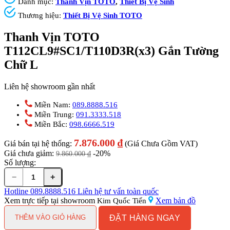
Danh mục:
Thanh Vịn TOTO
,
Thiết Bị Vệ Sinh
Thương hiệu:
Thiết Bị Vệ Sinh TOTO
Thanh Vịn TOTO
T112CL9#SC1/T110D3R(x3) Gắn Tường
Chữ L
Liên hệ showroom gần nhất
Miền Nam:
089.8888.516
Miền Trung:
091.3333.518
Miền Bắc:
098.6666.519
7.876.000
₫
Giá bán tại hệ thống:
(Giá Chưa Gồm VAT)
Giá chưa giảm:
-20%
9.860.000
₫
Số lượng:
−
+
Thanh
Vịn
Hotline
089.8888.516
Liên hệ tư vấn toàn quốc
TOTO
Xem trực tiếp tại showroom
Xem bản đồ
Kim Quốc Tiến
T112CL9#SC1/T110D3R(x3)
ĐẶT HÀNG NGAY
Gắn
THÊM VÀO GIỎ HÀNG
Tường