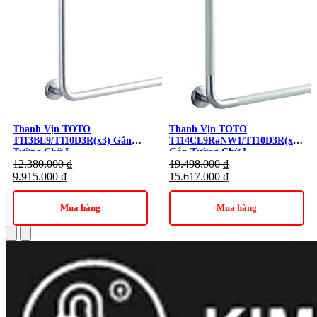
Thanh Vịn TOTO
Thanh Vịn TOTO
T113BL9/T110D3R(x3) Gắn
T114CL9R#NW1/T110D3R(x3)
Tường Chữ L
Gắn Tường Chữ L
12.380.000
₫
19.498.000
₫
9.915.000
₫
15.617.000
₫
Mua hàng
Mua hàng