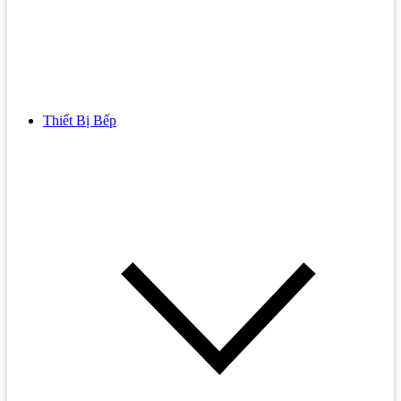
Thiết Bị Bếp
Bồn Cầu
Bồn cầu TOTO
Bồn cầu INAX
Bồn Cầu Thông Minh
Bồn Cầu 1 Khối
Bồn Cầu 2 Khối
Bồn Cầu Trẻ Em
Bồn cầu AMERICAN STANDARD
Bồn cầu CAESAR
Bồn Cầu COTTO