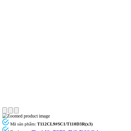
Mã sản phẩm:
T112CL9#SC1/T110D3R(x3)