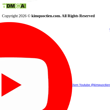
Copyright 2026 ©
kimquoctien.com. All Rights Reserved
Chat Facebook
Chat Zalo
(8h00 - 21h30)
(8h00 - 21h3
Xem Tik Tok
Xem Youtube
Gọi điện
@kimquoctienoffi
(8h00 - 21h30)
@kimquoctien