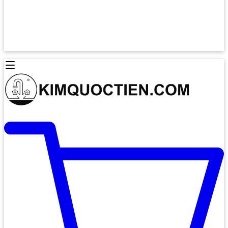
Lò Nướng Âm Tủ
Lò Nướng Bosch
Lò Nướng Độc lập
Lò Nướng Hafele
Thiết Bị Vệ Sinh
Máy Hút Mùi
Thiết Bị Vệ Sinh INAX
Máy Hút Khử Mùi Classic
Thiết Bị Vệ Sinh TOTO
Máy Hút Khử Mùi Đảo
Thiết Bị Vệ Sinh Cotto
Máy Hút Mùi Áp Tường
Thiết Bị Vệ Sinh CAESAR
Máy Hút Mùi Âm Trần
Thiết Bị Vệ Sinh American Standard
Máy Rửa Chén Bát
Thiết Bị Vệ Sinh BELLO
Máy Rửa Chén Âm Toàn Phần
Thiết Bị Vệ Sinh VIGLACERA
Máy Rửa Chén Bát 12 Bộ
Thiết Bị Vệ Sinh THIÊN THANH
Máy Rửa Chén Bát Bán Âm
Thiết Bị Bếp