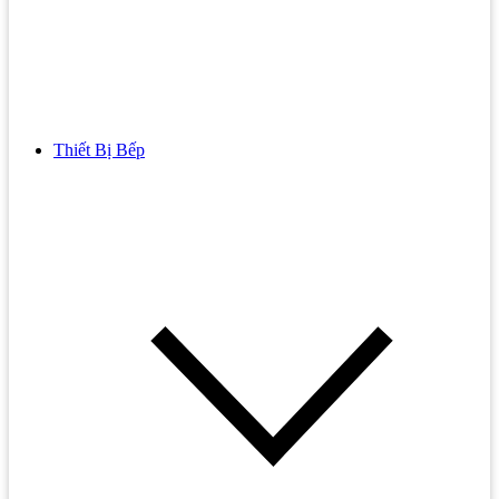
Thiết Bị Bếp
Bồn Cầu
Bồn cầu TOTO
Bồn cầu INAX
Bồn Cầu Thông Minh
Bồn Cầu 1 Khối
Bồn Cầu 2 Khối
Bồn Cầu Trẻ Em
Bồn cầu AMERICAN STANDARD
Bồn cầu CAESAR
Bồn Cầu COTTO