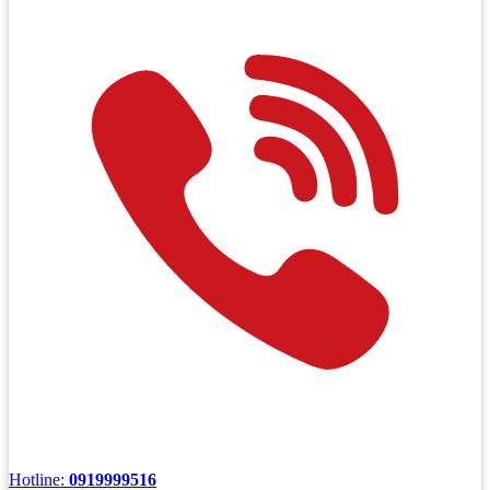
Hotline:
0919999516