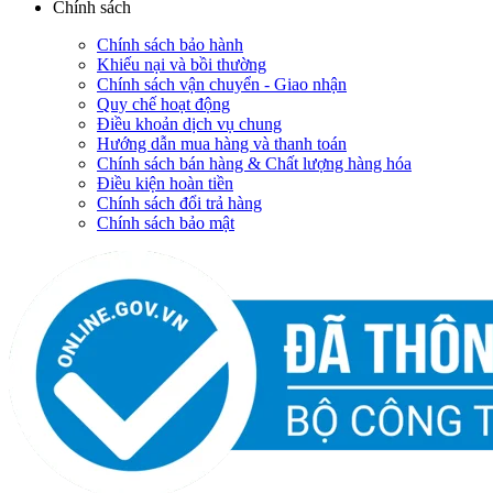
Chính sách
Chính sách bảo hành
Khiếu nại và bồi thường
Chính sách vận chuyển - Giao nhận
Quy chế hoạt động
Điều khoản dịch vụ chung
Hướng dẫn mua hàng và thanh toán
Chính sách bán hàng & Chất lượng hàng hóa
Điều kiện hoàn tiền
Chính sách đổi trả hàng
Chính sách bảo mật