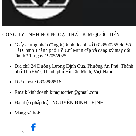
CÔNG TY TNHH NỘI NGOẠI THẤT KIM QUỐC TIẾN
Máy nước nóng Stiebel Eltron 4500W XG 45 EC sở hữu thiết kế hình
Giấy chứng nhận đăng ký kinh doanh số 0318800255 do Sở
chữ nhật đứng hiện đại, nhỏ gọn
Tài Chính Thành phố Hồ Chí Minh cấp và đăng ký thay đổi
lần thứ 1, ngày 19/05/2025
Điểm nổi bật của sản phẩm là cơ chế làm nóng trực tiếp với
Địa chỉ: 24 Đường Lương Định Của, Phường An Phú, Thành
công suất 4500W, giúp nước nóng lên gần như ngay lập tức
phố Thủ Đức, Thành phố Hồ Chí Minh, Việt Nam
mà không cần chờ đợi, rất phù hợp với nhịp sống hiện đại.
Máy có khả năng làm nóng nước đến khoảng 55°C, đáp ứng
Điện thoại: 0898888516
tốt nhu cầu sử dụng hàng ngày ở những khu vực có nhiệt độ
Email: kinhdoanh.kimquoctien@gmail.com
trên 20°C. Núm vặn điều chỉnh nhiệt độ vô cấp cho phép
người dùng dễ dàng tùy chỉnh nhiệt độ nước theo sở thích và
Đại diện pháp luật: NGUYỄN ĐÌNH THỊNH
nhu cầu sử dụng.
Mạng xã hội:
An toàn luôn là ưu tiên hàng đầu của Stiebel Eltron. Máy được
trang bị cầu dao chống rò điện ELCB, tự động ngắt mạch khi
phát hiện rò rỉ điện, phòng tránh nguy cơ cháy nổ và điện giật.