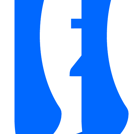
Nhiều tính năng hiện đại được tích hợp trong máy nước nóng trực tiếp
STIEBEL ELTRON XG 45-EC
Nhìn chung, máy nước nóng trực tiếp Stiebel Eltron 4500W
XG 45 EC là sự lựa chọn lý tưởng cho những ai tìm kiếm một
chiếc máy nước nóng nhỏ gọn, làm nóng nhanh, an toàn và
bền bỉ.
Quý khách hàng quan tâm đến sản phẩm máy nước nóng trực
tiếp Stiebel Eltron 4500W XG 45 EC có thể liên hệ với
Kim
Quốc Tiến
qua số điện thoại 0898888516 để được tư vấn và
cung cấp sản phẩm chính hãng với mức giá tốt nhất.
Danh mục:
Vật Liệu Nước
/
Máy Nước Nóng
/
Máy Nước
Nóng Điện STIEBEL ELTRON
/
Máy Trực Tiếp
STIEBEL ELTRON