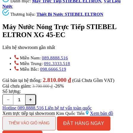
Danh mục:
Máy Trực Tiếp STIEBEL ELTRON
,
Vật Liệu
Nước
Thương hiệu:
Thiết Bị Nước STIEBEL ELTRON
Máy Nước Nóng Trực Tiếp STIEBEL
ELTRON XG 45-EC
Liên hệ showroom gần nhất
Miền Nam:
089.8888.516
Miền Trung:
091.3333.518
Miền Bắc:
098.6666.519
2.810.000
₫
Giá bán tại hệ thống:
(Giá Chưa Gồm VAT)
Giá chưa giảm:
-26%
3.790.000
₫
Số lượng:
−
+
Máy
Nước
Hotline
089.8888.516
Liên hệ tư vấn toàn quốc
Nóng
Xem trực tiếp tại showroom
Xem bản đồ
Kim Quốc Tiến
Trực
ĐẶT HÀNG NGAY
Tiếp
THÊM VÀO GIỎ HÀNG
STIEBEL