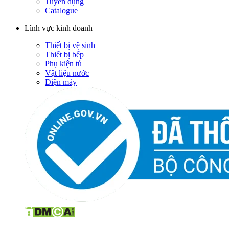
Tuyển dụng
Catalogue
Lĩnh vực kinh doanh
Thiết bị vệ sinh
Thiết bị bếp
Phụ kiện tủ
Vật liệu nước
Điện máy