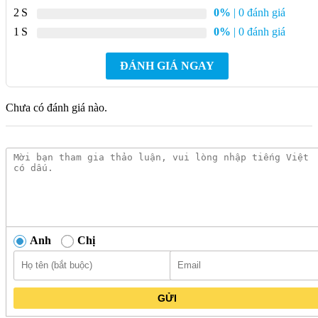
nước
2
0%
| 0 đánh giá
1
0%
| 0 đánh giá
Áp lực
nước hoạt
Tối thiểu 0.015 Mpa – Tối đa 0.5 Mpa
ĐÁNH GIÁ NGAY
động
Thời gian
Nóng liền
Chưa có đánh giá nào.
đun nóng
Dòng sản
2022
phẩm
Thương
Thiết Bị Nước STIEBEL ELTRON
hiệu
Sản xuất
Thái Lan
tại
Anh
Chị
Chất liệu
Nhựa ABS cao cấp
vỏ máy
GỬI
Chất liệu