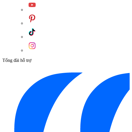
Bộ ổn định nhiệt kép sẽ tự động ngắt quá trình làm nóng nếu
nhiệt độ nước đầu ra vượt quá mức cho phép, ngăn ngừa tình
trạng bỏng. Bên cạnh đó, cảm biến lưu lượng nước sẽ ngừng
hoạt động khi lưu lượng nước quá yếu (dưới 2 lít/phút), tránh
gây cháy nổ. Vỏ máy chống nước IP25 bảo vệ các linh kiện
bên trong khỏi bụi và tia nước áp suất thấp.
Máy còn đi kèm vòi sen 5 chế độ phun, mang lại nhiều lựa
chọn massage và thư giãn cho người dùng. Thanh nhiệt được
làm từ đồng nguyên chất, có độ bền cao, khả năng làm nóng
Tổng đài hỗ trợ
nhanh, truyền nhiệt tốt, chống bám cặn và hoạt động bền bỉ.
Sản phẩm cũng tương thích điện từ EMC, đảm bảo không gây
nhiễu sóng cho các thiết bị điện tử khác trong gia đình.