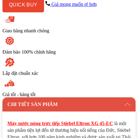
ELTRON
Giá mong muốn rẻ hơn
QUICK BUY
XG
45-
EC
số
lượng
Giao hàng nhanh chóng
Đảm bảo 100% chính hãng
Lắp đặt chuẩn xác
Giá tốt - hàng tốt
CHI TIẾT SẢN PHẨM
Máy nước nóng trực tiếp Stiebel Eltron XG 45-EC
là một
sản phẩm tiện lợi đến từ thương hiệu nổi tiếng của Đức, Stiebel
Eltron, với hơn 100 năm kinh nghiệm và được sản xuất tại Thái