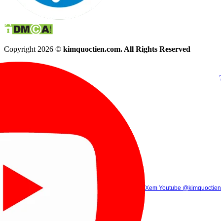
Copyright 2026 ©
kimquoctien.com. All Rights Reserved
Chat Facebook
Chat Zalo
(8h00 - 21h30)
(8h00 - 21h3
Xem Tik Tok
Xem Youtube
Gọi điện
@kimquoctienoffi
(8h00 - 21h30)
@kimquoctien