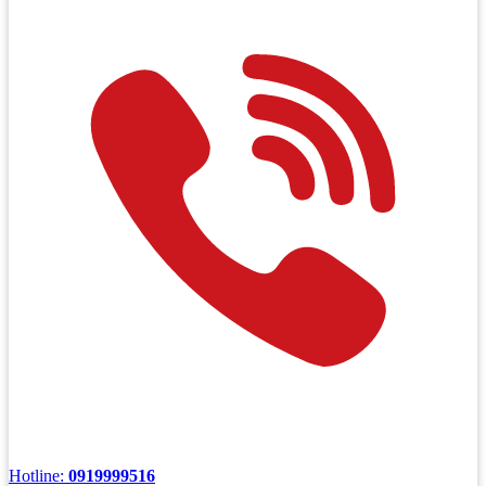
Hotline:
0919999516