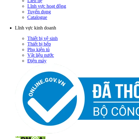
Liên hệ
Lĩnh vực hoạt động
Tuyển dụng
Catalogue
Lĩnh vực kinh doanh
Thiết bị vệ sinh
Thiết bị bếp
Phụ kiện tủ
Vật liệu nước
Điện máy