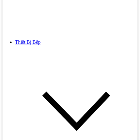
Thiết Bị Bếp
Bồn Cầu
Bồn cầu TOTO
Bồn cầu INAX
Bồn Cầu Thông Minh
Bồn Cầu 1 Khối
Bồn Cầu 2 Khối
Bồn Cầu Trẻ Em
Bồn cầu AMERICAN STANDARD
Bồn cầu CAESAR
Bồn Cầu COTTO