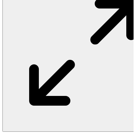
Vật Liệu Nước
Thiết Bị Nước STIEBEL ELTRON
Thiết Bị Nước ARISTON
Thiết Bị Nước TÂN Á ĐẠI THÀNH