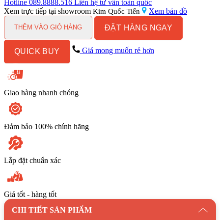
gương
Hotline
089.8888.516
Liên hệ tư vấn toàn quốc
Caesar
Xem trực tiếp tại showroom
Xem bản đồ
Kim Quốc Tiến
EM1160W7V
ĐẶT HÀNG NGAY
số
THÊM VÀO GIỎ HÀNG
lượng
Giá mong muốn rẻ hơn
QUICK BUY
Giao hàng nhanh chóng
Đảm bảo 100% chính hãng
Lắp đặt chuẩn xác
Giá tốt - hàng tốt
CHI TIẾT SẢN PHẨM