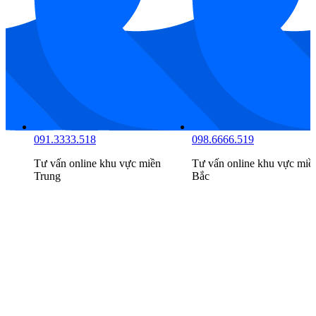
091.3333.518
098.6666.519
n
Tư vấn online khu vực
miền
Tư vấn online khu vực
miề
Trung
Bắc