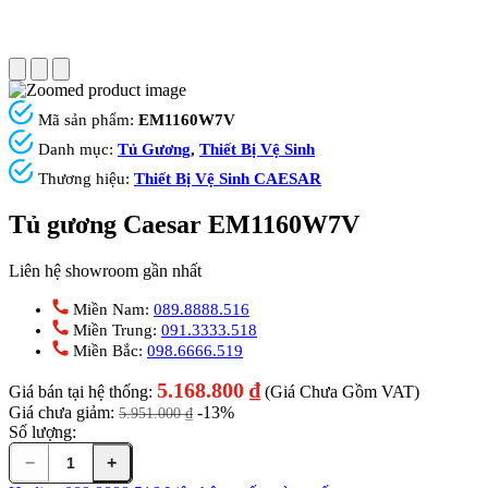
Mã sản phẩm:
EM1160W7V
Danh mục:
Tủ Gương
,
Thiết Bị Vệ Sinh
Thương hiệu:
Thiết Bị Vệ Sinh CAESAR
Tủ gương Caesar EM1160W7V
Liên hệ showroom gần nhất
Miền Nam:
089.8888.516
Miền Trung:
091.3333.518
Miền Bắc:
098.6666.519
5.168.800
₫
Giá bán tại hệ thống:
(Giá Chưa Gồm VAT)
Giá chưa giảm:
-13%
5.951.000
₫
Số lượng:
−
+
Tủ