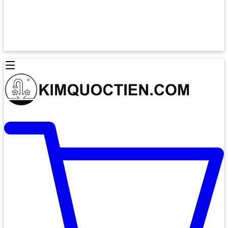
Lò Nướng Âm Tủ
Lò Nướng Bosch
Lò Nướng Độc lập
Lò Nướng Hafele
Thiết Bị Vệ Sinh
Máy Hút Mùi
Thiết Bị Vệ Sinh INAX
Máy Hút Khử Mùi Classic
Thiết Bị Vệ Sinh TOTO
Máy Hút Khử Mùi Đảo
Thiết Bị Vệ Sinh Cotto
Máy Hút Mùi Áp Tường
Thiết Bị Vệ Sinh CAESAR
Máy Hút Mùi Âm Trần
Thiết Bị Vệ Sinh American Standard
Máy Rửa Chén Bát
Thiết Bị Vệ Sinh BELLO
Máy Rửa Chén Âm Toàn Phần
Thiết Bị Vệ Sinh VIGLACERA
Máy Rửa Chén Bát 12 Bộ
Thiết Bị Vệ Sinh THIÊN THANH
Máy Rửa Chén Bát Bán Âm
Thiết Bị Bếp