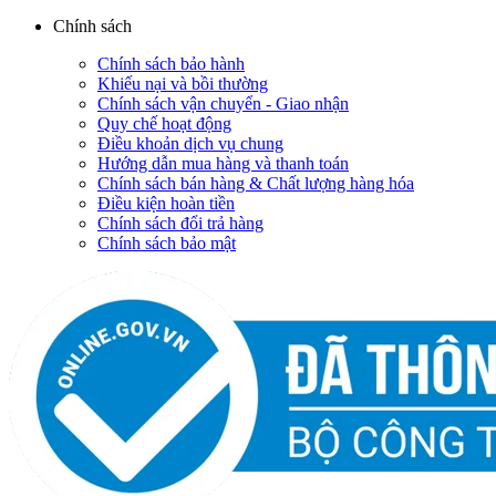
Chính sách
Chính sách bảo hành
Khiếu nại và bồi thường
Chính sách vận chuyển - Giao nhận
Quy chế hoạt động
Điều khoản dịch vụ chung
Hướng dẫn mua hàng và thanh toán
Chính sách bán hàng & Chất lượng hàng hóa
Điều kiện hoàn tiền
Chính sách đổi trả hàng
Chính sách bảo mật