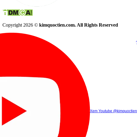
Copyright 2026 ©
kimquoctien.com. All Rights Reserved
Chat Facebook
Chat Zalo
(8h00 - 21h30)
(8h00 - 21h3
Xem Tik Tok
Xem Youtube
Gọi điện
@kimquoctienoffi
(8h00 - 21h30)
@kimquoctien