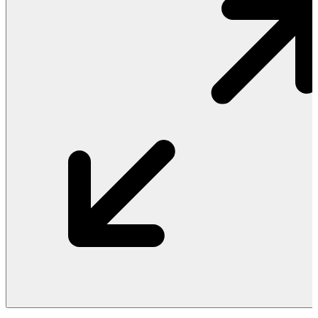
Vật Liệu Nước
Thiết Bị Nước STIEBEL ELTRON
Thiết Bị Nước ARISTON
Thiết Bị Nước TÂN Á ĐẠI THÀNH