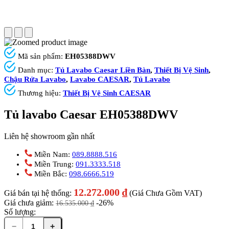
Mã sản phẩm:
EH05388DWV
Danh mục:
Tủ Lavabo Caesar Liền Bàn
,
Thiết Bị Vệ Sinh
,
Chậu Rửa Lavabo
,
Lavabo CAESAR
,
Tủ Lavabo
Thương hiệu:
Thiết Bị Vệ Sinh CAESAR
Tủ lavabo Caesar EH05388DWV
Liên hệ showroom gần nhất
Miền Nam:
089.8888.516
Miền Trung:
091.3333.518
Miền Bắc:
098.6666.519
12.272.000
₫
Giá bán tại hệ thống:
(Giá Chưa Gồm VAT)
Giá chưa giảm:
-26%
16.535.000
₫
Số lượng:
−
+