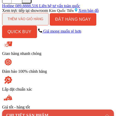
Tủ
lavabo
Hotline
089.8888.516
Liên hệ tư vấn toàn quốc
Caesar
Xem trực tiếp tại showroom
Xem bản đồ
Kim Quốc Tiến
EH05388DWV
ĐẶT HÀNG NGAY
số
THÊM VÀO GIỎ HÀNG
lượng
Giá mong muốn rẻ hơn
QUICK BUY
Giao hàng nhanh chóng
Đảm bảo 100% chính hãng
Lắp đặt chuẩn xác
Giá tốt - hàng tốt
CHI TIẾT SẢN PHẨM