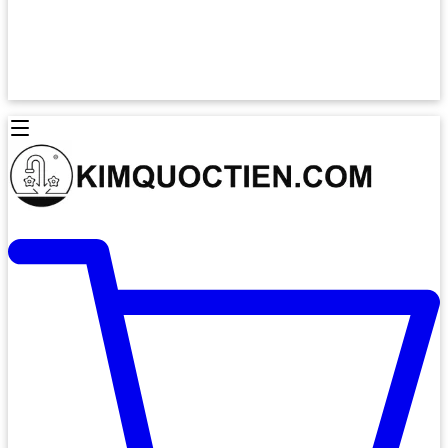
Lò Nướng Âm Tủ
Lò Nướng Bosch
Lò Nướng Độc lập
Lò Nướng Hafele
Thiết Bị Vệ Sinh
Máy Hút Mùi
Thiết Bị Vệ Sinh INAX
Máy Hút Khử Mùi Classic
Thiết Bị Vệ Sinh TOTO
Máy Hút Khử Mùi Đảo
Thiết Bị Vệ Sinh Cotto
Máy Hút Mùi Áp Tường
Thiết Bị Vệ Sinh CAESAR
Máy Hút Mùi Âm Trần
Thiết Bị Vệ Sinh American Standard
Máy Rửa Chén Bát
Thiết Bị Vệ Sinh BELLO
Máy Rửa Chén Âm Toàn Phần
Thiết Bị Vệ Sinh VIGLACERA
Máy Rửa Chén Bát 12 Bộ
Thiết Bị Vệ Sinh THIÊN THANH
Máy Rửa Chén Bát Bán Âm
Thiết Bị Bếp