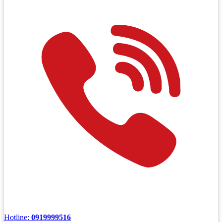
Hotline:
0919999516