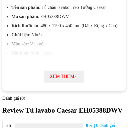
Tên sản phẩm
: Tủ chậu lavabo Treo Tường Caesar
Mã sản phẩm
: EH05388DWV
Kích thước tủ
: 480 x 1190 x 450 mm (Dài x Rộng x Cao)
Chất liệu
: Nhựa
Màu sắc
: Vân gỗ
Hãng sản xuất
: Caesar
Công nghệ sản xuất
: Đài Loan
Lưu ý
: Sản phẩm chưa bao gồm vòi, bộ xả và chậu
XEM THÊM
Chậu lavabo có thể kết hợp
: LF5386
Mô tả chi tiết Tủ lavabo Caesar
Đánh giá (0)
EH05388DWV
Review Tủ lavabo Caesar EH05388DWV
Bố trí lưu trữ hợp lý
: Kết cấu tủ chia khoang thông minh
giúp cất gọn các vật dụng như khăn, sữa tắm, đồ vệ sinh cá
5
0%
| 0 đánh giá
nhân… giữ không gian phòng tắm luôn gọn gàng và dễ tìm