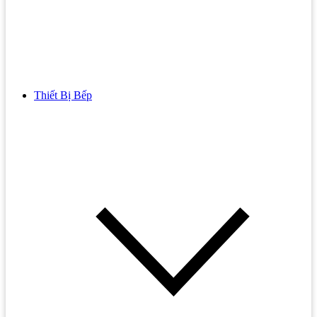
Thiết Bị Bếp
Bồn Cầu
Bồn cầu TOTO
Bồn cầu INAX
Bồn Cầu Thông Minh
Bồn Cầu 1 Khối
Bồn Cầu 2 Khối
Bồn Cầu Trẻ Em
Bồn cầu AMERICAN STANDARD
Bồn cầu CAESAR
Bồn Cầu COTTO