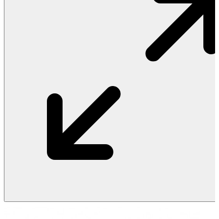
Vật Liệu Nước
Thiết Bị Nước STIEBEL ELTRON
Thiết Bị Nước ARISTON
Thiết Bị Nước TÂN Á ĐẠI THÀNH