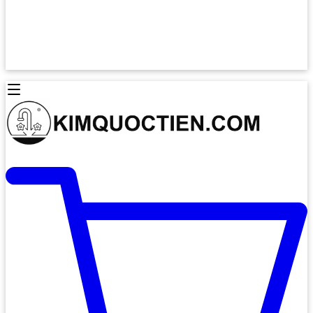
Lò Nướng Âm Tủ
Lò Nướng Bosch
Lò Nướng Độc lập
Lò Nướng Hafele
Thiết Bị Vệ Sinh
Máy Hút Mùi
Thiết Bị Vệ Sinh INAX
Máy Hút Khử Mùi Classic
Thiết Bị Vệ Sinh TOTO
Máy Hút Khử Mùi Đảo
Thiết Bị Vệ Sinh Cotto
Máy Hút Mùi Áp Tường
Thiết Bị Vệ Sinh CAESAR
Máy Hút Mùi Âm Trần
Thiết Bị Vệ Sinh American Standard
Máy Rửa Chén Bát
Thiết Bị Vệ Sinh BELLO
Máy Rửa Chén Âm Toàn Phần
Thiết Bị Vệ Sinh VIGLACERA
Máy Rửa Chén Bát 12 Bộ
Thiết Bị Vệ Sinh THIÊN THANH
Máy Rửa Chén Bát Bán Âm
Thiết Bị Bếp