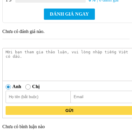
Chất liệu cao cấp:
Van được làm từ Inox 304, không gỉ sét,
chịu được áp lực nước cao, đảm bảo độ bền bỉ theo thời
ĐÁNH GIÁ NGAY
gian.
Thiết kế nhỏ gọn:
Van có kích thước nhỏ gọn, dễ dàng lắp
Chưa có đánh giá nào.
đặt và sử dụng.
Điều chỉnh lưu lượng nước chính xác:
Van có thể điều
chỉnh lưu lượng nước chính xác, giúp tiết kiệm nước hiệu
quả.
Phù hợp với nhiều loại xi bồn cầu:
Van có thể sử dụng
cho nhiều loại xi bồn cầu khác nhau trên thị trường.
Với thiết kế hiện đại, chất liệu cao cấp cùng nhiều tính năng ưu
Anh
Chị
việt, sản phẩm sẽ mang đến cho bạn sự tiện lợi, an tâm và đẳng
cấp trong sử dụng. Hãy sở hữu ngay Van Khống Chế Xi
CAESAR BF403 để nâng tầm hệ thống plumbing của bạn!
GỬI
Danh mục:
Thiết Bị Vệ Sinh
|
Bồn Cầu
|
Bồn cầu
CAESAR
|
Phụ Kiện Bồn Cầu Caesar
Chưa có bình luận nào