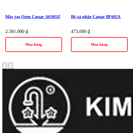
Máy tạo Ozen Caesar A610OZ
Bộ xả nhấn Caesar BF602A
2.581.000
₫
473.000
₫
Mua hàng
Mua hàng