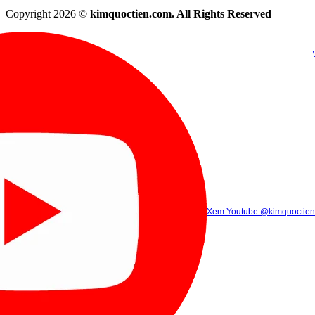
Copyright 2026 ©
kimquoctien.com. All Rights Reserved
Chat Facebook
Chat Zalo
(8h00 - 21h30)
(8h00 - 21h3
Xem Tik Tok
Xem Youtube
Gọi điện
@kimquoctienoffi
(8h00 - 21h30)
@kimquoctien