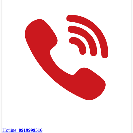
Hotline:
0919999516