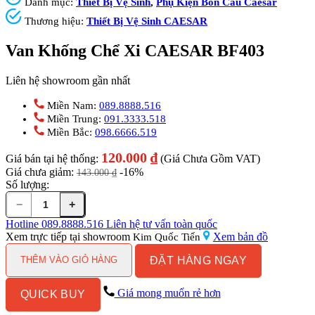
Danh mục:
Thiết Bị Vệ Sinh
,
Phụ Kiện Bồn Cầu Caesar
Thương hiệu:
Thiết Bị Vệ Sinh CAESAR
Van Khống Chể Xi CAESAR BF403
Liên hệ showroom gần nhất
Miền Nam:
089.8888.516
Miền Trung:
091.3333.518
Miền Bắc:
098.6666.519
120.000
₫
Giá bán tại hệ thống:
(Giá Chưa Gồm VAT)
Giá chưa giảm:
-16%
143.000
₫
Số lượng:
−
+
Van
Khống
Hotline
089.8888.516
Liên hệ tư vấn toàn quốc
Chể
Xem trực tiếp tại showroom
Xem bản đồ
Kim Quốc Tiến
Xi
ĐẶT HÀNG NGAY
CAESAR
THÊM VÀO GIỎ HÀNG
BF403
số
Giá mong muốn rẻ hơn
QUICK BUY
lượng