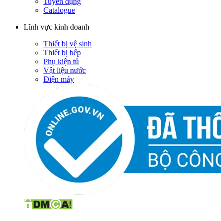
Tuyển dụng
Catalogue
Lĩnh vực kinh doanh
Thiết bị vệ sinh
Thiết bị bếp
Phụ kiện tủ
Vật liệu nước
Điện máy