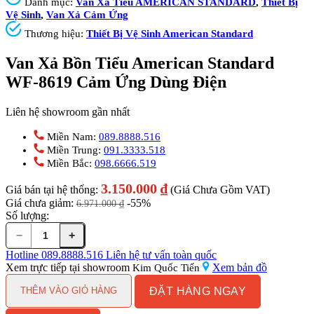
Danh mục:
Van Xả Tiểu AMERICAN STANDARD
,
Thiết Bị
Vệ Sinh
,
Van Xả Cảm Ứng
Thương hiệu:
Thiết Bị Vệ Sinh American Standard
Van Xả Bồn Tiểu American Standard
WF-8619 Cảm Ứng Dùng Điện
Liên hệ showroom gần nhất
Miền Nam:
089.8888.516
Miền Trung:
091.3333.518
Miền Bắc:
098.6666.519
3.150.000
₫
Giá bán tại hệ thống:
(Giá Chưa Gồm VAT)
Giá chưa giảm:
-55%
6.971.000
₫
Số lượng:
−
+
Van
Xả
Hotline
089.8888.516
Liên hệ tư vấn toàn quốc
Bồn
Xem trực tiếp tại showroom
Xem bản đồ
Kim Quốc Tiến
Tiểu
ĐẶT HÀNG NGAY
American
THÊM VÀO GIỎ HÀNG
Standard