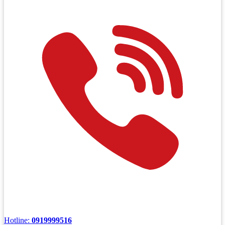
Hotline:
0919999516