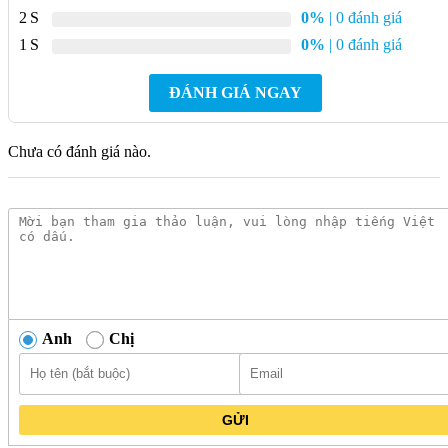
Nguồn cảm ứng:
Điện 220V
2
0%
| 0 đánh giá
Áp lực nước:
0.07MPa ~ 0.75MP
1
0%
| 0 đánh giá
Chất liệu:
Inox
ĐÁNH GIÁ NGAY
Kích thước:
140 x 100 x 70 mm
Bảo hành:
2 năm
Chưa có đánh giá nào.
Đặc điểm nổi bật Van Xả Bồn Tiểu
American Standard WF-8619 Cảm Ứng
Dùng Điện
Cảm ứng tự động:
Hoạt động bằng mắt thần hồng ngoại,
tự động xả nước khi có người sử dụng, giúp tiết kiệm nước
hiệu quả.
Anh
Chị
Thiết kế hiện đại:
Kiểu dáng sang trọng, phù hợp với mọi
không gian nhà vệ sinh.
Vận hành êm ái:
Hoạt động êm ái, không gây tiếng ồn.
GỬI
Dễ dàng lắp đặt:
Lắp đặt đơn giản, phù hợp với nhiều loại