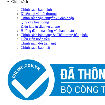
Chính sách
Chính sách bảo hành
Khiếu nại và bồi thường
Chính sách vận chuyển - Giao nhận
Quy chế hoạt động
Điều khoản dịch vụ chung
Hướng dẫn mua hàng và thanh toán
Chính sách bán hàng & Chất lượng hàng hóa
Điều kiện hoàn tiền
Chính sách đổi trả hàng
Chính sách bảo mật