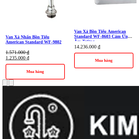
Van Xả Bồn Tiểu American
Standard WF-8603 Cảm Ứng
Van Xả Nhấn Bồn Tiểu
Âm Tường
American Standard WF-9802
14.236.000
₫
1.571.000
₫
1.235.000
₫
Mua hàng
Mua hàng