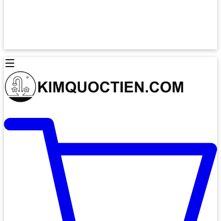
Lò Nướng Âm Tủ
Lò Nướng Bosch
Lò Nướng Độc lập
Lò Nướng Hafele
Thiết Bị Vệ Sinh
Máy Hút Mùi
Thiết Bị Vệ Sinh INAX
Máy Hút Khử Mùi Classic
Thiết Bị Vệ Sinh TOTO
Máy Hút Khử Mùi Đảo
Thiết Bị Vệ Sinh Cotto
Máy Hút Mùi Áp Tường
Thiết Bị Vệ Sinh CAESAR
Máy Hút Mùi Âm Trần
Thiết Bị Vệ Sinh American Standard
Máy Rửa Chén Bát
Thiết Bị Vệ Sinh BELLO
Máy Rửa Chén Âm Toàn Phần
Thiết Bị Vệ Sinh VIGLACERA
Máy Rửa Chén Bát 12 Bộ
Thiết Bị Vệ Sinh THIÊN THANH
Máy Rửa Chén Bát Bán Âm
Thiết Bị Bếp