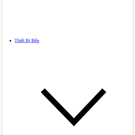
Thiết Bị Bếp
Bồn Cầu
Bồn cầu TOTO
Bồn cầu INAX
Bồn Cầu Thông Minh
Bồn Cầu 1 Khối
Bồn Cầu 2 Khối
Bồn Cầu Trẻ Em
Bồn cầu AMERICAN STANDARD
Bồn cầu CAESAR
Bồn Cầu COTTO