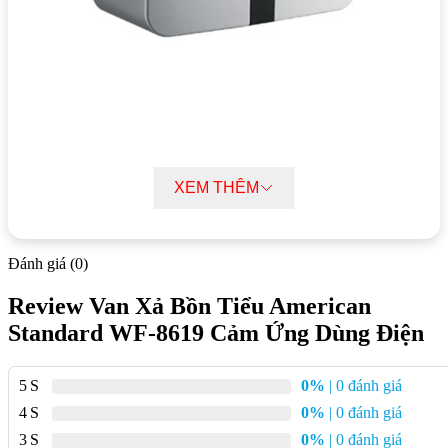
Mục lục bài viết
XEM THÊM
Thông số kĩ thuật Van Xả Bồn Tiểu American Standard WF-8619
Cảm Ứng Dùng Điện
Đặc điểm nổi bật Van Xả Bồn Tiểu American Standard WF-8619
Đánh giá (0)
Cảm Ứng Dùng Điện
Review Van Xả Bồn Tiểu American
Thông số kĩ thuật Van Xả Bồn Tiểu
Standard WF-8619 Cảm Ứng Dùng Điện
American Standard WF-8619 Cảm Ứng
Dùng Điện
5
0%
| 0 đánh giá
4
0%
| 0 đánh giá
Kiểu lắp đặt:
Lắp nổi
3
0%
| 0 đánh giá