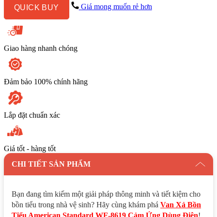
WF-
Giá mong muốn rẻ hơn
QUICK BUY
8619
Cảm
Ứng
Dùng
Điện
Giao hàng nhanh chóng
số
lượng
Đảm bảo 100% chính hãng
Lắp đặt chuẩn xác
Giá tốt - hàng tốt
CHI TIẾT SẢN PHẨM
Bạn đang tìm kiếm một giải pháp thông minh và tiết kiệm cho
bồn tiểu trong nhà vệ sinh? Hãy cùng khám phá
Van Xả Bồn
Tiểu American Standard WF-8619 Cảm Ứng Dùng Điện
!