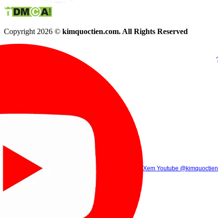
Copyright 2026 ©
kimquoctien.com. All Rights Reserved
Chat Facebook
Chat Zalo
(8h00 - 21h30)
(8h00 - 21h3
Xem Tik Tok
Xem Youtube
Gọi điện
@kimquoctienoffi
(8h00 - 21h30)
@kimquoctien