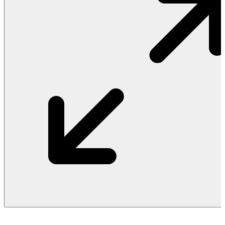
Vật Liệu Nước
Thiết Bị Nước STIEBEL ELTRON
Thiết Bị Nước ARISTON
Thiết Bị Nước TÂN Á ĐẠI THÀNH