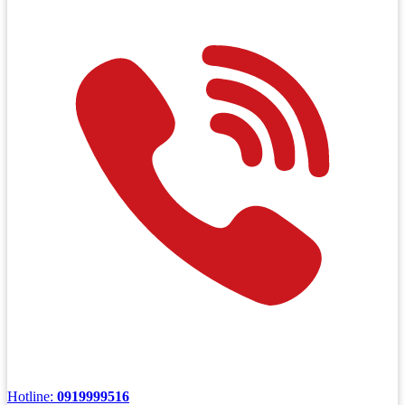
Hotline:
0919999516