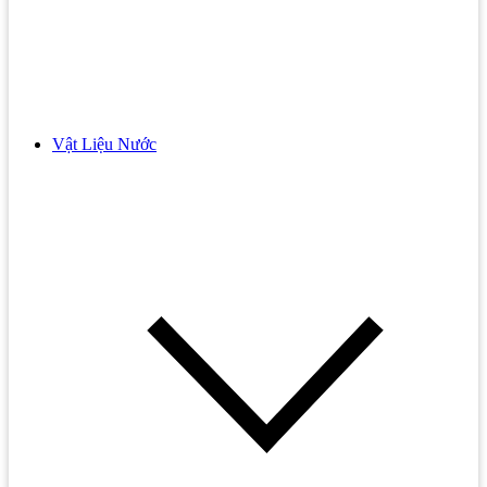
Bồn cầu BELLO
Bồn cầu THIÊN THANH
Phụ Kiện Bồn Cầu
Nắp Bồn Cầu
Vật Liệu Nước
Bếp Từ
Vòi Xịt
Bếp Từ BOSCH
Bồn Tắm
Bếp Từ Hafele
Bồn Tắm Đặt Sàn
Bếp Từ 3 Vùng Nấu
Bồn Tắm Massage
Bếp Từ 4 Vùng Nấu
Bồn Tắm Góc
Bếp Từ Cata
Bồn Tắm INAX
Bếp Từ Chefs
Chậu Rửa Lavabo
Bếp Từ Dmestik
Lavabo Âm Bàn
Bếp Từ Đa Điểm
Lavabo Đặt Bàn
Bếp Từ Đôi