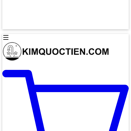
Lò Nướng Âm Tủ
Lò Nướng Bosch
Lò Nướng Độc lập
Lò Nướng Hafele
Thiết Bị Vệ Sinh
Máy Hút Mùi
Thiết Bị Vệ Sinh INAX
Máy Hút Khử Mùi Classic
Thiết Bị Vệ Sinh TOTO
Máy Hút Khử Mùi Đảo
Thiết Bị Vệ Sinh Cotto
Máy Hút Mùi Áp Tường
Thiết Bị Vệ Sinh CAESAR
Máy Hút Mùi Âm Trần
Thiết Bị Vệ Sinh American Standard
Máy Rửa Chén Bát
Thiết Bị Vệ Sinh BELLO
Máy Rửa Chén Âm Toàn Phần
Thiết Bị Vệ Sinh VIGLACERA
Máy Rửa Chén Bát 12 Bộ
Thiết Bị Vệ Sinh THIÊN THANH
Máy Rửa Chén Bát Bán Âm
Thiết Bị Bếp