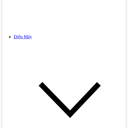
Gương Phòng Tắm
Bếp Hồng Ngoại Đôi
Kệ Kính
Bếp Hồng Ngoại Malloca
Lô Giấy
Bếp Hồng Ngoại Teka
Máy Sấy Tay
Bếp Gas
Điện Máy
Phụ Kiện Tủ Quần Áo GARIS
Vòi Sen Tắm
Bếp Gas 3 Vùng Nấu
Phụ Kiện Tủ Bếp Trên GARIS
Vòi Sen Lạnh
Bếp Gas 4 Vùng Nấu
Phụ Kiện Tủ Bếp Dưới GARIS
Vòi Sen Nhiệt Độ
Bếp Gas Âm
Phụ Kiện Tủ Bếp Khác GARIS
Vòi Sen Nóng Lạnh
Bếp Gas Bosch
Vòi Sen Tắm Âm Tường
Bếp Gas Cata
Vòi Sen Cây
Bếp Gas Đôi
Vòi Sen Cây INAX
Bếp Gas Đơn
Vòi Sen Cây TOTO
Bếp Gas Electrolux
Sen Cây Nhiệt Độ
Bếp gas Kaff