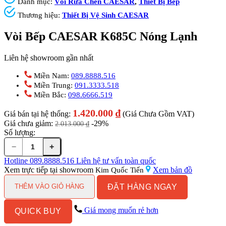
Danh mục:
Vòi Rửa Chén CAESAR
,
Thiết Bị Bếp
Thương hiệu:
Thiết Bị Vệ Sinh CAESAR
Vòi Bếp CAESAR K685C Nóng Lạnh
Liên hệ showroom gần nhất
Miền Nam:
089.8888.516
Miền Trung:
091.3333.518
Miền Bắc:
098.6666.519
1.420.000
₫
Giá bán tại hệ thống:
(Giá Chưa Gồm VAT)
Giá chưa giảm:
-29%
2.013.000
₫
Số lượng:
−
+
Vòi
Bếp
Hotline
089.8888.516
Liên hệ tư vấn toàn quốc
CAESAR
Xem trực tiếp tại showroom
Xem bản đồ
Kim Quốc Tiến
K685C
ĐẶT HÀNG NGAY
Nóng
THÊM VÀO GIỎ HÀNG
Lạnh
số
Giá mong muốn rẻ hơn
QUICK BUY
lượng