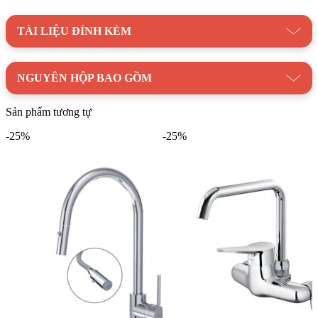
Vòi Bếp CAESAR K685C Nóng Lạnh
TÀI LIỆU ĐÍNH KÈM
Hãy liên hệ ngay với
Kim Quốc Tiến,
để đặt ngay sản phẩm
Vòi Bếp CAESAR K685C Nóng Lạnh. Chúng tôi cam kết
cung cấp sản phẩm chất lượng với giá cả cạnh tranh và dịch vụ
NGUYÊN HỘP BAO GỒM
hỗ trợ tận tâm.
Sản phẩm tương tự
Danh mục:
Thiết Bị Bếp
/
Vòi Rửa Chén
/
Vòi Rửa Chén
CAESAR
-25%
-25%
Thương hiệu:
Thiết Bị Vệ Sinh CAESAR