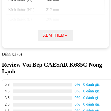
Kích thước (H1)
217 mm
Kích thước (L)
206 mm
Áp lực nước
0.05 MPa ~ 0.75 MPa
XEM THÊM
Chất liệu chủ yếu
Đồng mạ Crom
Chất liệu lớp mạ
Crom và Niken
Đánh giá (0)
Bảo hành
2 năm
Review Vòi Bếp CAESAR K685C Nóng
Lạnh
Mô tả chi tiết Vòi Bếp CAESAR K685C
Nóng Lạnh
5
0%
| 0 đánh giá
Vòi bếp nóng lạnh Caesar K685C là một lựa chọn tuyệt vời
4
0%
| 0 đánh giá
cho không gian bếp hiện đại. Sản phẩm không chỉ mang lại sự
3
0%
| 0 đánh giá
tiện nghi khi có thể sử dụng cả nước nóng và lạnh mà còn gây
2
0%
| 0 đánh giá
ấn tượng với kiểu dáng trang nhã. Chất liệu đồng mạ crom và
1
0%
| 0 đánh giá