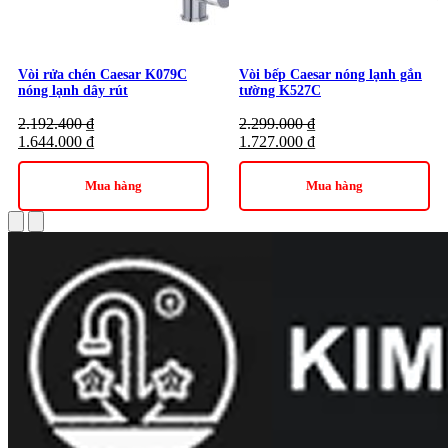
Vòi rửa chén Caesar K079C
Vòi bếp Caesar nóng lạnh gắn
nóng lạnh dây rút
tường K527C
2.192.400
₫
2.299.000
₫
1.644.000
₫
1.727.000
₫
Mua hàng
Mua hàng