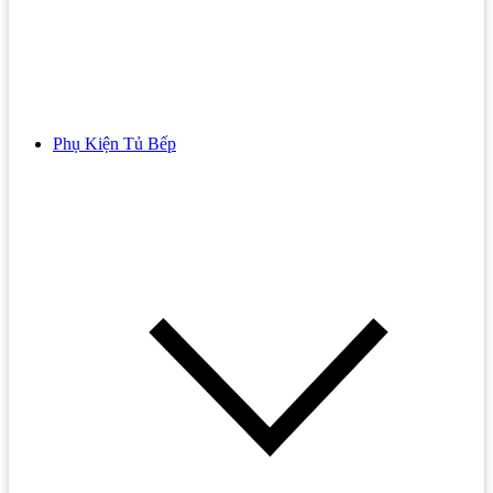
Lavabo Treo Tường
Bếp Từ Đơn
Tủ Lavabo
Bếp Từ Electrolux
Bồn Tiểu Nam Nữ
Bếp Từ Eurosun
Bồn Tiểu Cảm Ứng
Bếp Từ Junger
Phụ Kiện Tủ Bếp
Bồn Nước
Bồn Tiểu Đặt Sàn
Bếp Từ Kaff
Năng Lượng Mặt Trời
Bồn Tiểu Nữ
Bếp Từ Malloca
Máy Lọc Nước
Bồn Tiểu Treo Tường
Bếp Từ Teka
Máy Nước Nóng
Vòi Lavabo
Bếp Hồng Ngoại
Vòi Gắn Tường
Bếp Hồng Ngoại 3 Vùng Nấu
Vòi Lavabo Âm Tường
Bếp Hồng Ngoại 4 Vùng Nấu
Vòi Xả Lạnh
Bếp Hồng Ngoại Bosch
Vòi Rửa Cảm Ứng
Bếp Hồng Ngoại Cata
Phụ Kiện Nhà Tắm
Bếp Hồng Ngoại Chefs