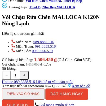
Danh mục:
Vòi Rửa Chén Malloca
,
Thiết Bị Bếp
Thương hiệu:
Thiết Bị Nhà Bếp MALLOCA
Vòi Chậu Rửa Chén MALLOCA K120N
Nóng Lạnh
Liên hệ showroom gần nhất
Miền Nam:
089.8888.516
Miền Trung:
091.3333.518
Miền Bắc:
098.6666.519
1.506.450
₫
Giá bán tại hệ thống:
(Giá Chưa Gồm VAT)
Giá chưa giảm:
-17%
1.815.000
₫
Số lượng:
−
+
Vòi
Chậu
Hotline
089.8888.516
Liên hệ tư vấn toàn quốc
Rửa
Xem trực tiếp tại showroom
Xem bản đồ
Kim Quốc Tiến
Chén
ĐẶT HÀNG NGAY
MALLOCA
THÊM VÀO GIỎ HÀNG
K120N
Nóng
Giá mong muốn rẻ hơn
QUICK BUY