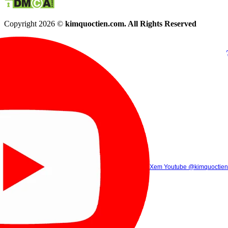
Copyright 2026 ©
kimquoctien.com. All Rights Reserved
Chat Facebook
Chat Zalo
(8h00 - 21h30)
(8h00 - 21h3
Xem Tik Tok
Xem Youtube
Gọi điện
@kimquoctienoffi
(8h00 - 21h30)
@kimquoctien