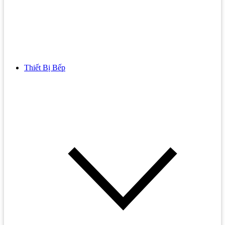
Thiết Bị Bếp
Bồn Cầu
Bồn cầu TOTO
Bồn cầu INAX
Bồn Cầu Thông Minh
Bồn Cầu 1 Khối
Bồn Cầu 2 Khối
Bồn Cầu Trẻ Em
Bồn cầu AMERICAN STANDARD
Bồn cầu CAESAR
Bồn Cầu COTTO