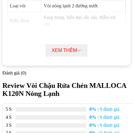
Loại vòi
Vòi nóng lạnh 2 đường nước
Sang trọng, hiện đại, sắc sảo, thẩm mỹ
Kiểu dáng
cao
Bề mặt
Bóng sáng
Cổ vòi
Cổ thấp, xoay 360 độ
XEM THÊM
Tính năng
Lưới lọc rác, chống bắn nước
khác
Đánh giá (0)
Phù hợp với
Chậu đơn, chậu đôi nhỏ
Review Vòi Chậu Rửa Chén MALLOCA
K120N Nóng Lạnh
Mô tả chi tiết vòi chậu rửa chén Malloca
K120N nóng lạnh
5
0%
| 0 đánh giá
Vòi rửa chén Malloca K120N sở hữu kiểu dáng thanh lịch và
4
0%
| 0 đánh giá
tinh tế, phù hợp với nhiều phong cách thiết kế bếp khác nhau.
3
0%
| 0 đánh giá
Chất liệu đồng thau cao cấp đảm bảo độ bền vượt trội, không
2
0%
| 0 đánh giá