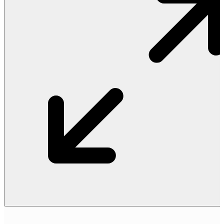
Vật Liệu Nước
Thiết Bị Nước STIEBEL ELTRON
Thiết Bị Nước ARISTON
Thiết Bị Nước TÂN Á ĐẠI THÀNH