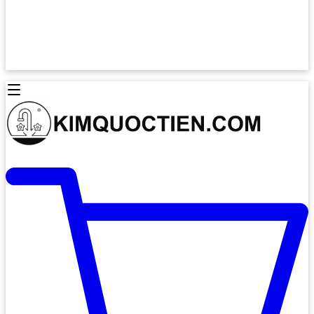
Lò Nướng Âm Tủ
Lò Nướng Bosch
Lò Nướng Độc lập
Lò Nướng Hafele
Thiết Bị Vệ Sinh
Máy Hút Mùi
Thiết Bị Vệ Sinh INAX
Máy Hút Khử Mùi Classic
Thiết Bị Vệ Sinh TOTO
Máy Hút Khử Mùi Đảo
Thiết Bị Vệ Sinh Cotto
Máy Hút Mùi Áp Tường
Thiết Bị Vệ Sinh CAESAR
Máy Hút Mùi Âm Trần
Thiết Bị Vệ Sinh American Standard
Máy Rửa Chén Bát
Thiết Bị Vệ Sinh BELLO
Máy Rửa Chén Âm Toàn Phần
Thiết Bị Vệ Sinh VIGLACERA
Máy Rửa Chén Bát 12 Bộ
Thiết Bị Vệ Sinh THIÊN THANH
Máy Rửa Chén Bát Bán Âm
Thiết Bị Bếp