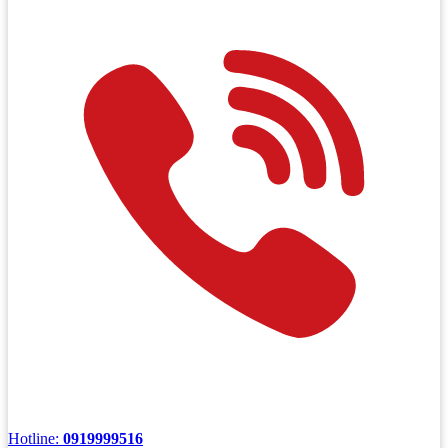
Hotline:
0919999516