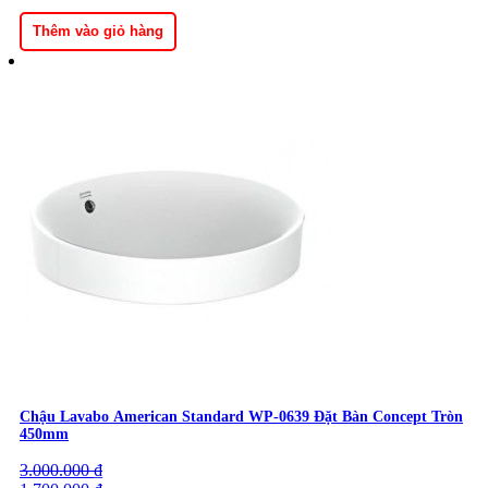
là:
tại
1.750.000 ₫.
là:
Thêm vào giỏ hàng
1.110.000 ₫.
Chậu Lavabo American Standard WP-0639 Đặt Bàn Concept Tròn
450mm
3.000.000
Giá
Giá
₫