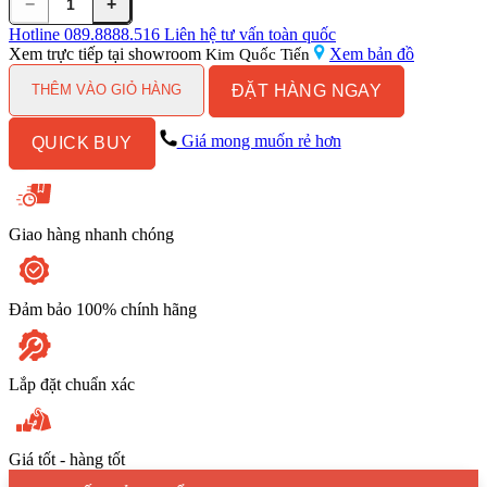
−
+
Vòi
Lavabo
Hotline
089.8888.516
Liên hệ tư vấn toàn quốc
Nóng
Xem trực tiếp tại showroom
Xem bản đồ
Kim Quốc Tiến
Lạnh
ĐẶT HÀNG NGAY
American
THÊM VÀO GIỎ HÀNG
Standard
Active
Giá mong muốn rẻ hơn
QUICK BUY
WF-
3907
số
lượng
Giao hàng nhanh chóng
Đảm bảo 100% chính hãng
Lắp đặt chuẩn xác
Giá tốt - hàng tốt