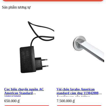
Sản phẩm tương tự
Cục biến chuyển nguồn AC
Vòi chậu lavabo American
American Standard
standard cảm ứng 1130420000
1080469990
AccuStream gắn tường
650.000
₫
7.500.000
₫