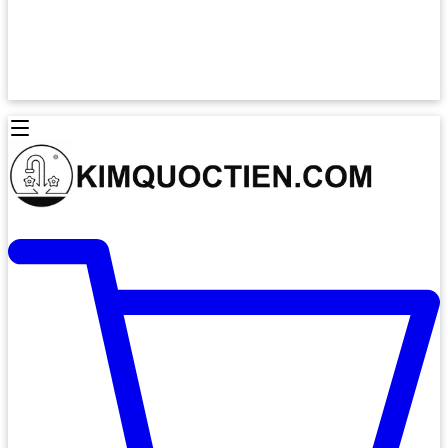
Lò Nướng Âm Tủ
Lò Nướng Bosch
Lò Nướng Độc lập
Lò Nướng Hafele
Thiết Bị Vệ Sinh
Máy Hút Mùi
Thiết Bị Vệ Sinh INAX
Máy Hút Khử Mùi Classic
Thiết Bị Vệ Sinh TOTO
Máy Hút Khử Mùi Đảo
Thiết Bị Vệ Sinh Cotto
Máy Hút Mùi Áp Tường
Thiết Bị Vệ Sinh CAESAR
Máy Hút Mùi Âm Trần
Thiết Bị Vệ Sinh American Standard
Máy Rửa Chén Bát
Thiết Bị Vệ Sinh BELLO
Máy Rửa Chén Âm Toàn Phần
Thiết Bị Vệ Sinh VIGLACERA
Máy Rửa Chén Bát 12 Bộ
Thiết Bị Vệ Sinh THIÊN THANH
Máy Rửa Chén Bát Bán Âm
Thiết Bị Bếp