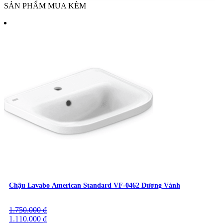
SẢN PHẨM MUA KÈM
Chậu Lavabo American Standard VF-0462 Dương Vành
1.750.000
Giá
Giá
₫
gốc
1.110.000
hiện
₫