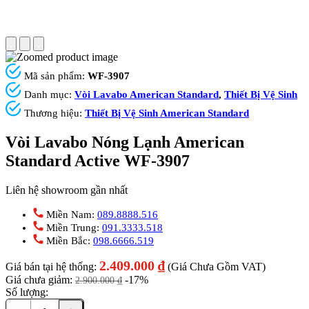
Mã sản phẩm:
WF-3907
Danh mục:
Vòi Lavabo American Standard
,
Thiết Bị Vệ Sinh
Thương hiệu:
Thiết Bị Vệ Sinh American Standard
Vòi Lavabo Nóng Lạnh American
Standard Active WF-3907
Liên hệ showroom gần nhất
Miền Nam:
089.8888.516
Miền Trung:
091.3333.518
Miền Bắc:
098.6666.519
2.409.000
₫
Giá bán tại hệ thống:
(Giá Chưa Gồm VAT)
Giá chưa giảm:
-17%
2.900.000
₫
Số lượng: