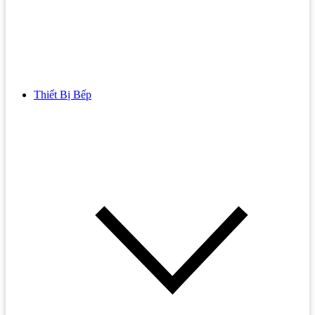
Thiết Bị Bếp
Bồn Cầu
Bồn cầu TOTO
Bồn cầu INAX
Bồn Cầu Thông Minh
Bồn Cầu 1 Khối
Bồn Cầu 2 Khối
Bồn Cầu Trẻ Em
Bồn cầu AMERICAN STANDARD
Bồn cầu CAESAR
Bồn Cầu COTTO