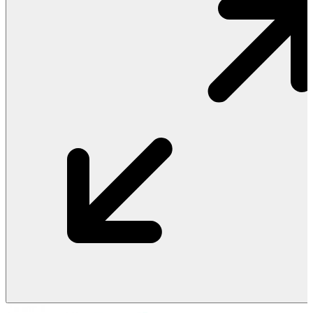
Vật Liệu Nước
Thiết Bị Nước STIEBEL ELTRON
Thiết Bị Nước ARISTON
Thiết Bị Nước TÂN Á ĐẠI THÀNH