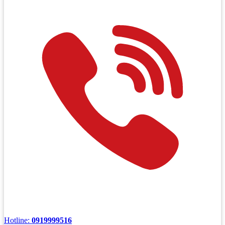
Hotline:
0919999516