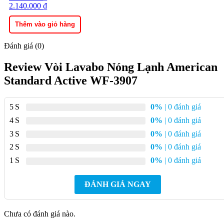
gốc
2.140.000
hiện
₫
là:
tại
3.050.000 ₫.
là:
Thêm vào giỏ hàng
2.140.000 ₫.
Đánh giá (0)
Review Vòi Lavabo Nóng Lạnh American
Standard Active WF-3907
5
0%
| 0 đánh giá
4
0%
| 0 đánh giá
3
0%
| 0 đánh giá
2
0%
| 0 đánh giá
1
0%
| 0 đánh giá
ĐÁNH GIÁ NGAY
Chưa có đánh giá nào.