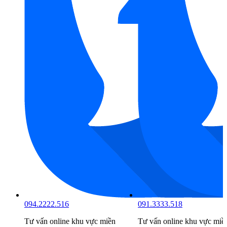
091.3333.518
098.6666.519
ền
Tư vấn online khu vực
miền
Tư vấn online khu vực
mi