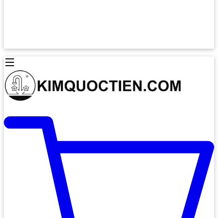
Lò Nướng Âm Tủ
Lò Nướng Bosch
Lò Nướng Độc lập
Lò Nướng Hafele
Thiết Bị Vệ Sinh
Máy Hút Mùi
Thiết Bị Vệ Sinh INAX
Máy Hút Khử Mùi Classic
Thiết Bị Vệ Sinh TOTO
Máy Hút Khử Mùi Đảo
Thiết Bị Vệ Sinh Cotto
Máy Hút Mùi Áp Tường
Thiết Bị Vệ Sinh CAESAR
Máy Hút Mùi Âm Trần
Thiết Bị Vệ Sinh American Standard
Máy Rửa Chén Bát
Thiết Bị Vệ Sinh BELLO
Máy Rửa Chén Âm Toàn Phần
Thiết Bị Vệ Sinh VIGLACERA
Máy Rửa Chén Bát 12 Bộ
Thiết Bị Vệ Sinh THIÊN THANH
Máy Rửa Chén Bát Bán Âm
Thiết Bị Bếp