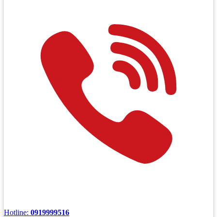
Hotline:
0919999516