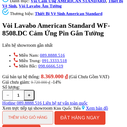
Danh mục:
Vòi Cảm Ứng AMERICAN STANDARD
,
Thiết Bị
Vệ Sinh
,
Vòi Lavabo Âm Tường
Thương hiệu:
Thiết Bị Vệ Sinh American Standard
Vòi Lavabo American Standard WF-
8508.DC Cảm Ứng Pin Gắn Tường
Liên hệ showroom gần nhất
Miền Nam:
089.8888.516
Miền Trung:
091.3333.518
Miền Bắc:
098.6666.519
8.369.000
₫
Giá bán tại hệ thống:
(Giá Chưa Gồm VAT)
Giá chưa giảm:
-14%
9.720.000
₫
Số lượng:
−
+
Vòi
Lavabo
Hotline
089.8888.516
Liên hệ tư vấn toàn quốc
American
Xem trực tiếp tại showroom
Xem bản đồ
Kim Quốc Tiến
Standard
ĐẶT HÀNG NGAY
WF-
THÊM VÀO GIỎ HÀNG
8508.DC