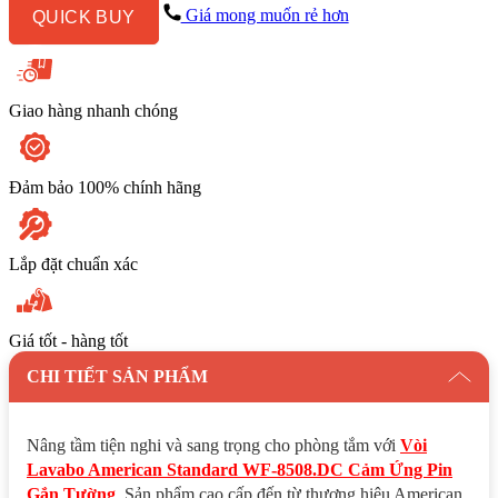
Cảm
Giá mong muốn rẻ hơn
QUICK BUY
Ứng
Pin
Gắn
Tường
số
Giao hàng nhanh chóng
lượng
Đảm bảo 100% chính hãng
Lắp đặt chuẩn xác
Giá tốt - hàng tốt
CHI TIẾT SẢN PHẨM
Nâng tầm tiện nghi và sang trọng cho phòng tắm với
Vòi
Lavabo American Standard WF-8508.DC Cảm Ứng Pin
Gắn Tường
. Sản phẩm cao cấp đến từ thương hiệu American