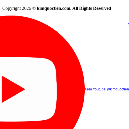
Copyright 2026 ©
kimquoctien.com. All Rights Reserved
Chat Facebook
Chat Zalo
(8h00 - 21h30)
(8h00 - 21h3
Xem Tik Tok
Xem Youtube
Gọi điện
@kimquoctienoffi
(8h00 - 21h30)
@kimquoctien