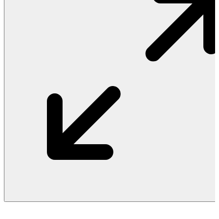
Vật Liệu Nước
Thiết Bị Nước STIEBEL ELTRON
Thiết Bị Nước ARISTON
Thiết Bị Nước TÂN Á ĐẠI THÀNH