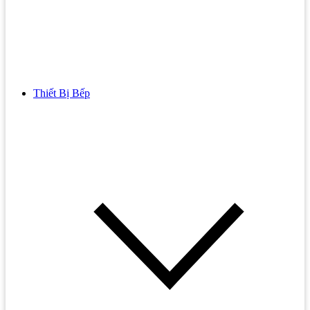
Thiết Bị Bếp
Bồn Cầu
Bồn cầu TOTO
Bồn cầu INAX
Bồn Cầu Thông Minh
Bồn Cầu 1 Khối
Bồn Cầu 2 Khối
Bồn Cầu Trẻ Em
Bồn cầu AMERICAN STANDARD
Bồn cầu CAESAR
Bồn Cầu COTTO