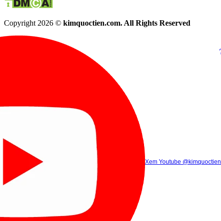
Copyright 2026 ©
kimquoctien.com. All Rights Reserved
Chat Facebook
Chat Zalo
(8h00 - 21h30)
(8h00 - 21h3
Xem Tik Tok
Xem Youtube
Gọi điện
@kimquoctienoffi
(8h00 - 21h30)
@kimquoctien