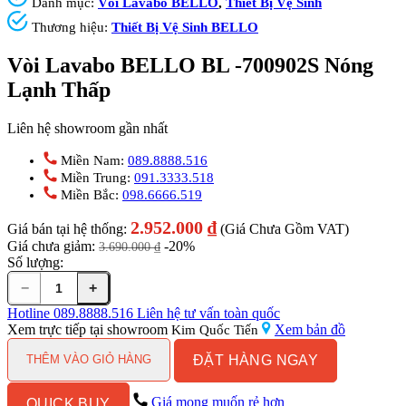
Danh mục:
Vòi Lavabo BELLO
,
Thiết Bị Vệ Sinh
Thương hiệu:
Thiết Bị Vệ Sinh BELLO
Vòi Lavabo BELLO BL -700902S Nóng
Lạnh Thấp
Liên hệ showroom gần nhất
Miền Nam:
089.8888.516
Miền Trung:
091.3333.518
Miền Bắc:
098.6666.519
2.952.000
₫
Giá bán tại hệ thống:
(Giá Chưa Gồm VAT)
Giá chưa giảm:
-20%
3.690.000
₫
Số lượng:
−
+
Vòi
Lavabo
Hotline
089.8888.516
Liên hệ tư vấn toàn quốc
BELLO
Xem trực tiếp tại showroom
Xem bản đồ
Kim Quốc Tiến
BL
ĐẶT HÀNG NGAY
-700902S
THÊM VÀO GIỎ HÀNG
Nóng
Lạnh
Giá mong muốn rẻ hơn
QUICK BUY