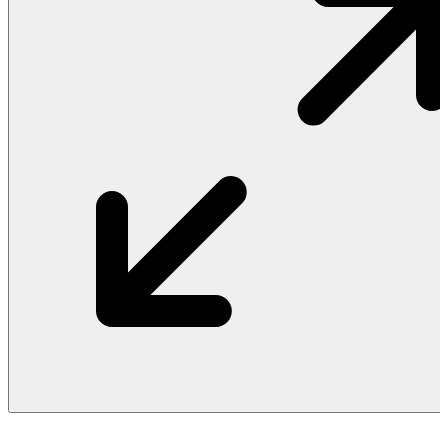
Vật Liệu Nước
Thiết Bị Nước STIEBEL ELTRON
Thiết Bị Nước ARISTON
Thiết Bị Nước TÂN Á ĐẠI THÀNH