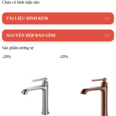
chống bám bẩn và dễ dàng vệ sinh.
Chưa có bình luận nào
Vận Hành Êm Ái:
Vòi hoạt động êm ái, không tạo tiếng ồn
khó chịu.
TÀI LIỆU ĐÍNH KÈM
Dễ Dàng Lắp Đặt:
Lắp đặt đơn giản, nhanh chóng, phù
hợp với mọi vị trí chậu rửa.
NGUYÊN HỘP BAO GỒM
Kim Quốc Tiến
tin rằng
Vòi Lavabo BELLO BL-700902S
Nóng Lạnh Thấp
sẽ mang đến cho bạn trải nghiệm sử dụng
Sản phẩm tương tự
tuyệt vời với thiết kế sang trọng, tiện lợi và độ bền cao.
-20%
-20%
Hãy sở hữu ngay sản phẩm này để tô điểm thêm cho không
gian phòng tắm của bạn!
Danh mục:
Thiết Bị Vệ Sinh
|
Vòi Lavabo
|
Vòi Lavabo
BELLO
Thương hiệu:
Thiết bị vệ sinh BELLO