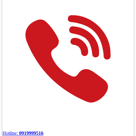
Hotline:
0919999516