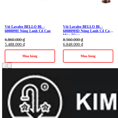
Vòi Lavabo BELLO BL -
Vòi Lavabo BELLO BL -
600809H Nóng Lạnh Cổ Cao
600809HD Nóng Lạnh Cổ Cao
Màu Đồng
6.860.000
₫
8.560.000
₫
5.488.000
₫
6.848.000
₫
Mua hàng
Mua hàng