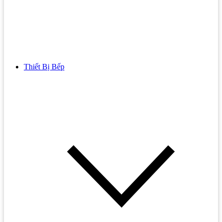
Thiết Bị Bếp
Bồn Cầu
Bồn cầu TOTO
Bồn cầu INAX
Bồn Cầu Thông Minh
Bồn Cầu 1 Khối
Bồn Cầu 2 Khối
Bồn Cầu Trẻ Em
Bồn cầu AMERICAN STANDARD
Bồn cầu CAESAR
Bồn Cầu COTTO