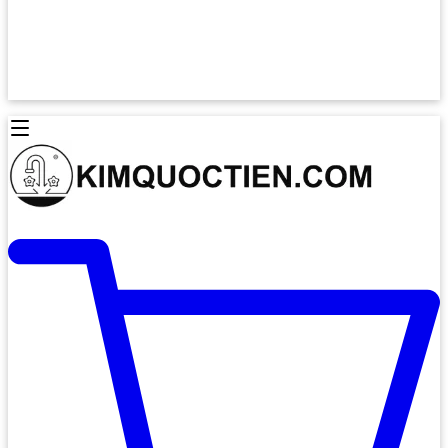
Lò Nướng Âm Tủ
Lò Nướng Bosch
Lò Nướng Độc lập
Lò Nướng Hafele
Thiết Bị Vệ Sinh
Máy Hút Mùi
Thiết Bị Vệ Sinh INAX
Máy Hút Khử Mùi Classic
Thiết Bị Vệ Sinh TOTO
Máy Hút Khử Mùi Đảo
Thiết Bị Vệ Sinh Cotto
Máy Hút Mùi Áp Tường
Thiết Bị Vệ Sinh CAESAR
Máy Hút Mùi Âm Trần
Thiết Bị Vệ Sinh American Standard
Máy Rửa Chén Bát
Thiết Bị Vệ Sinh BELLO
Máy Rửa Chén Âm Toàn Phần
Thiết Bị Vệ Sinh VIGLACERA
Máy Rửa Chén Bát 12 Bộ
Thiết Bị Vệ Sinh THIÊN THANH
Máy Rửa Chén Bát Bán Âm
Thiết Bị Bếp