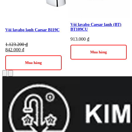
Vòi lavabo Caesar lạnh (BT)
BT109CU
Vòi lavabo lạnh Caesar B119C
913.000
₫
1.123.200
₫
842.000
₫
Mua hàng
Mua hàng