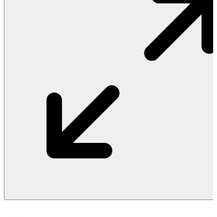
Vật Liệu Nước
Thiết Bị Nước STIEBEL ELTRON
Thiết Bị Nước ARISTON
Thiết Bị Nước TÂN Á ĐẠI THÀNH