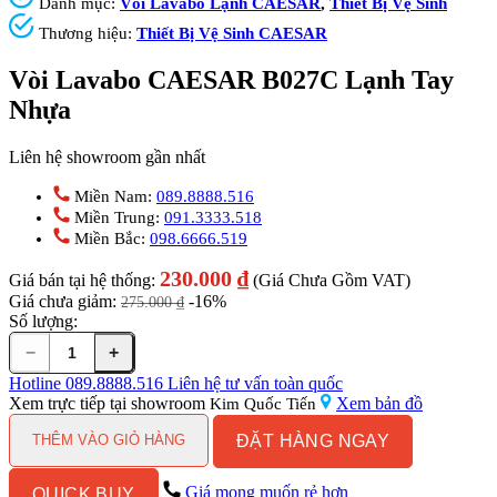
Danh mục:
Vòi Lavabo Lạnh CAESAR
,
Thiết Bị Vệ Sinh
Thương hiệu:
Thiết Bị Vệ Sinh CAESAR
Vòi Lavabo CAESAR B027C Lạnh Tay
Nhựa
Liên hệ showroom gần nhất
Miền Nam:
089.8888.516
Miền Trung:
091.3333.518
Miền Bắc:
098.6666.519
230.000
₫
Giá bán tại hệ thống:
(Giá Chưa Gồm VAT)
Giá chưa giảm:
-16%
275.000
₫
Số lượng:
−
+
Vòi
Lavabo
Hotline
089.8888.516
Liên hệ tư vấn toàn quốc
CAESAR
Xem trực tiếp tại showroom
Xem bản đồ
Kim Quốc Tiến
B027C
ĐẶT HÀNG NGAY
Lạnh
THÊM VÀO GIỎ HÀNG
Tay
Nhựa
Giá mong muốn rẻ hơn
QUICK BUY