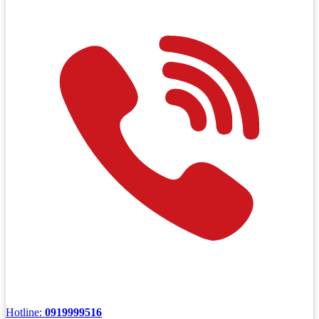
Hotline:
0919999516