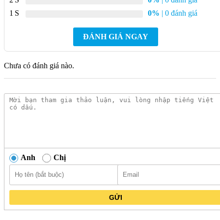
Thiết kế sang trọng:
Vòi lavabo Caesar B027C sở hữu
1
0%
| 0 đánh giá
kiểu dáng hiện đại, thanh thoát với đường nét tinh tế, mang
đến vẻ đẹp sang trọng cho phòng tắm của bạn.
ĐÁNH GIÁ NGAY
Chất liệu cao cấp:
Sản phẩm được làm từ đồng thau mạ
crom cao cấp, đảm bảo độ bền bỉ và khả năng chống gỉ sét
Chưa có đánh giá nào.
hiệu quả.
Tính năng vượt trội:
Vòi lavabo Caesar B027C được trang
bị van điều khiển bằng sứ có độ bền cao, giúp bạn dễ dàng
điều chỉnh lưu lượng nước.
Lắp đặt đơn giản:
Sản phẩm đi kèm với hướng dẫn lắp đặt
chi tiết, giúp bạn dễ dàng tự mình lắp đặt tại nhà.
Giá cả hợp lý:
Vòi lavabo Caesar B027C có mức giá cạnh
Anh
Chị
tranh so với các sản phẩm cùng loại trên thị trường.
Với những ưu điểm nổi bật như trên, vòi
Lavabo Caesar
B027C Lạnh Tay Nhựa
là một sản phẩm mà bạn không nên
GỬI
bỏ qua. Hãy liên hệ ngay với
Kim Quốc Tiến
để được tư vấn
và mua sản phẩm chính hãng với giá tốt nhất.