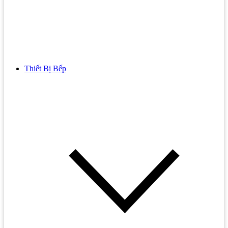
Thiết Bị Bếp
Bồn Cầu
Bồn cầu TOTO
Bồn cầu INAX
Bồn Cầu Thông Minh
Bồn Cầu 1 Khối
Bồn Cầu 2 Khối
Bồn Cầu Trẻ Em
Bồn cầu AMERICAN STANDARD
Bồn cầu CAESAR
Bồn Cầu COTTO