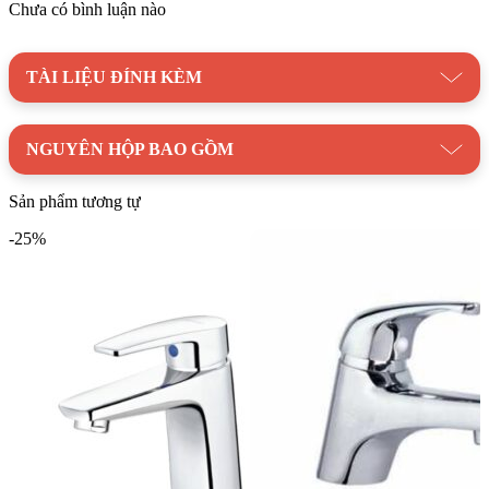
Chưa có bình luận nào
Danh mục:
Thiết Bị Vệ Sinh
|
Vòi Lavabo
|
Vòi Lavabo
CAESAR
|
Vòi Lavabo Lạnh CAESAR
TÀI LIỆU ĐÍNH KÈM
Thương hiệu:
Thiết Bị Vệ Sinh CAESAR
NGUYÊN HỘP BAO GỒM
Sản phẩm tương tự
-25%