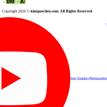
Copyright 2026 ©
kimquoctien.com. All Rights Reserved
Chat Facebook
Chat Zalo
(8h00 - 21h30)
(8h00 - 21h3
Xem Tik Tok
Xem Youtube
Gọi điện
@kimquoctienoffi
(8h00 - 21h30)
@kimquoctien