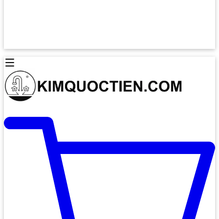
Lò Nướng Âm Tủ
Lò Nướng Bosch
Lò Nướng Độc lập
Lò Nướng Hafele
Thiết Bị Vệ Sinh
Máy Hút Mùi
Thiết Bị Vệ Sinh INAX
Máy Hút Khử Mùi Classic
Thiết Bị Vệ Sinh TOTO
Máy Hút Khử Mùi Đảo
Thiết Bị Vệ Sinh Cotto
Máy Hút Mùi Áp Tường
Thiết Bị Vệ Sinh CAESAR
Máy Hút Mùi Âm Trần
Thiết Bị Vệ Sinh American Standard
Máy Rửa Chén Bát
Thiết Bị Vệ Sinh BELLO
Máy Rửa Chén Âm Toàn Phần
Thiết Bị Vệ Sinh VIGLACERA
Máy Rửa Chén Bát 12 Bộ
Thiết Bị Vệ Sinh THIÊN THANH
Máy Rửa Chén Bát Bán Âm
Thiết Bị Bếp