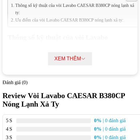
Thông số kỹ thuật của vòi Lavabo CAESAR B380CP nóng lạnh xả
ty:
Ưu điểm của vòi Lavabo CAESAR B380CP nóng lạnh xả ty:
Thông số kỹ thuật của vòi Lavabo
CAESAR B380CP nóng lạnh xả ty:
XEM THÊM
Mã sản phẩm:
B380CP
Loại:
Vòi lavabo 1 lỗ 1 cần gạt nóng lạnh
Kiểu xả:
Xả ty
Đánh giá (0)
Kích thước:
Review Vòi Lavabo CAESAR B380CP
Chiều cao đầu vòi (H1): 61 mm
Nóng Lạnh Xả Ty
Chiều cao vòi (H): 118 mm
Chiều dài vòi (L): 101 mm
5
0%
| 0 đánh giá
Chất liệu:
4
0%
| 0 đánh giá
Thân vòi: Đồng thau
3
0%
| 0 đánh giá