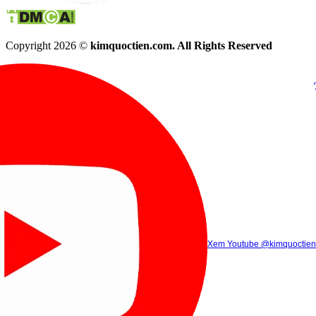
Copyright 2026 ©
kimquoctien.com. All Rights Reserved
Chat Facebook
Chat Zalo
(8h00 - 21h30)
(8h00 - 21h3
Xem Tik Tok
Xem Youtube
Gọi điện
@kimquoctienoffi
(8h00 - 21h30)
@kimquoctien