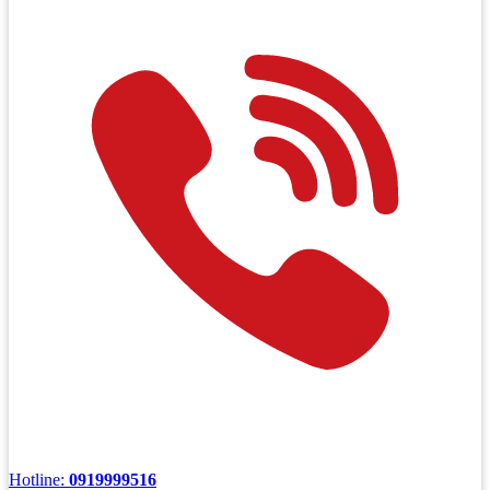
Hotline:
0919999516