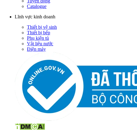
Tuyển dụng
Catalogue
Lĩnh vực kinh doanh
Thiết bị vệ sinh
Thiết bị bếp
Phụ kiện tủ
Vật liệu nước
Điện máy