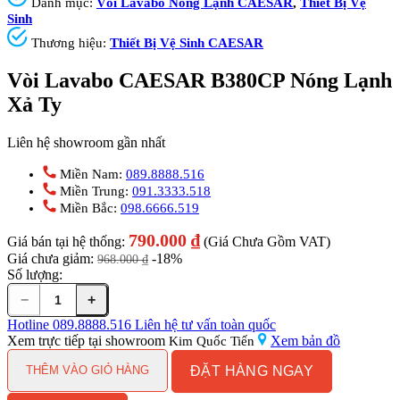
Danh mục:
Vòi Lavabo Nóng Lạnh CAESAR
,
Thiết Bị Vệ
Sinh
Thương hiệu:
Thiết Bị Vệ Sinh CAESAR
Vòi Lavabo CAESAR B380CP Nóng Lạnh
Xả Ty
Liên hệ showroom gần nhất
Miền Nam:
089.8888.516
Miền Trung:
091.3333.518
Miền Bắc:
098.6666.519
790.000
₫
Giá bán tại hệ thống:
(Giá Chưa Gồm VAT)
Giá chưa giảm:
-18%
968.000
₫
Số lượng:
−
+
Vòi
Lavabo
Hotline
089.8888.516
Liên hệ tư vấn toàn quốc
CAESAR
Xem trực tiếp tại showroom
Xem bản đồ
Kim Quốc Tiến
B380CP
ĐẶT HÀNG NGAY
Nóng
THÊM VÀO GIỎ HÀNG
Lạnh