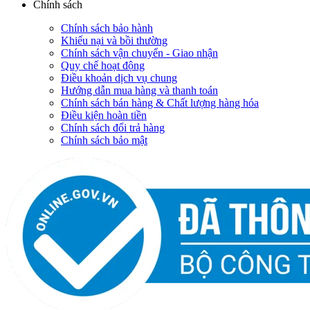
Chính sách
Chính sách bảo hành
Khiếu nại và bồi thường
Chính sách vận chuyển - Giao nhận
Quy chế hoạt động
Điều khoản dịch vụ chung
Hướng dẫn mua hàng và thanh toán
Chính sách bán hàng & Chất lượng hàng hóa
Điều kiện hoàn tiền
Chính sách đổi trả hàng
Chính sách bảo mật