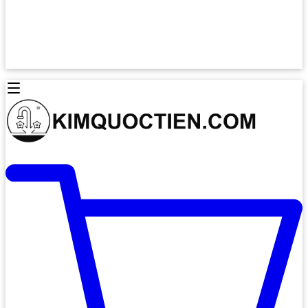
Lò Nướng Âm Tủ
Lò Nướng Bosch
Lò Nướng Độc lập
Lò Nướng Hafele
Thiết Bị Vệ Sinh
Máy Hút Mùi
Thiết Bị Vệ Sinh INAX
Máy Hút Khử Mùi Classic
Thiết Bị Vệ Sinh TOTO
Máy Hút Khử Mùi Đảo
Thiết Bị Vệ Sinh Cotto
Máy Hút Mùi Áp Tường
Thiết Bị Vệ Sinh CAESAR
Máy Hút Mùi Âm Trần
Thiết Bị Vệ Sinh American Standard
Máy Rửa Chén Bát
Thiết Bị Vệ Sinh BELLO
Máy Rửa Chén Âm Toàn Phần
Thiết Bị Vệ Sinh VIGLACERA
Máy Rửa Chén Bát 12 Bộ
Thiết Bị Vệ Sinh THIÊN THANH
Máy Rửa Chén Bát Bán Âm
Thiết Bị Bếp