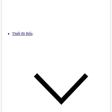
Thiết Bị Bếp
Bồn Cầu
Bồn cầu TOTO
Bồn cầu INAX
Bồn Cầu Thông Minh
Bồn Cầu 1 Khối
Bồn Cầu 2 Khối
Bồn Cầu Trẻ Em
Bồn cầu AMERICAN STANDARD
Bồn cầu CAESAR
Bồn Cầu COTTO