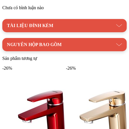
Chất liệu cao cấp:
Sản phẩm được làm từ đồng thau và mạ
Crom Niken sáng bóng, có độ bền cao và chống gỉ sét tốt.
Chưa có bình luận nào
Lõi van bằng sứ cao cấp giúp vận hành êm ái và tiết kiệm
nước.
TÀI LIỆU ĐÍNH KÈM
Tính năng tiện lợi:
Vòi được trang bị 1 cần gạt dễ dàng
điều chỉnh nhiệt độ nước nóng lạnh. Kiểu xả ty giúp thao tác
sử dụng đơn giản và vệ sinh.
NGUYÊN HỘP BAO GỒM
Giá cả hợp lý:
So với các sản phẩm vòi lavabo nóng lạnh
khác trên thị trường, CAESAR B380CP có mức giá khá
Sản phẩm tương tự
cạnh tranh.
-26%
-26%
Với những ưu điểm vượt trội trên, Vòi Lavabo CAESAR
B380CP Nóng Lạnh Xả Ty xứng đáng là lựa chọn hàng đầu
cho không gian phòng tắm của gia đình bạn.
Danh mục:
|
Thiết Bị Vệ Sinh
|
Vòi Lavabo
|
Vòi Lavabo
CAESAR
|
Vòi Lavabo Nóng Lạnh CAESAR
|
Thương Hiệu:
Thiết Bị Vệ Sinh CAESAR