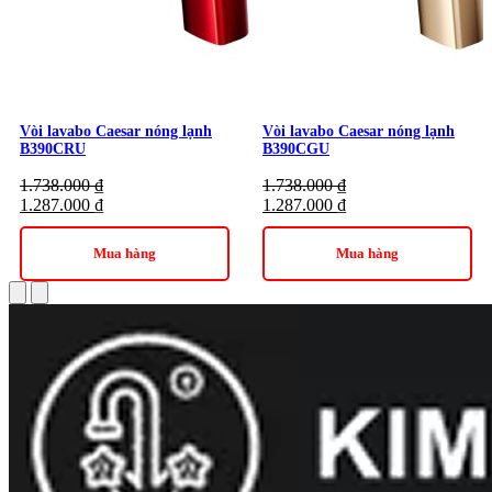
Vòi lavabo Caesar nóng lạnh
Vòi lavabo Caesar nóng lạnh
B390CRU
B390CGU
1.738.000
₫
1.738.000
₫
1.287.000
₫
1.287.000
₫
Mua hàng
Mua hàng