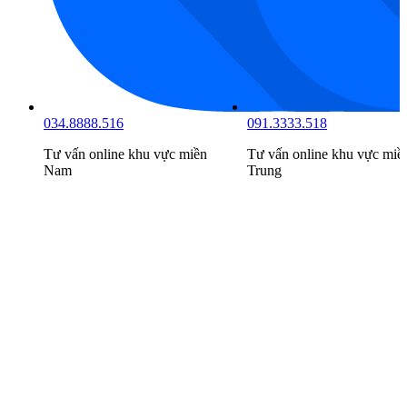
091.3333.518
098.6666.519
n
Tư vấn online khu vực
miền
Tư vấn online khu vực
miề
Trung
Bắc