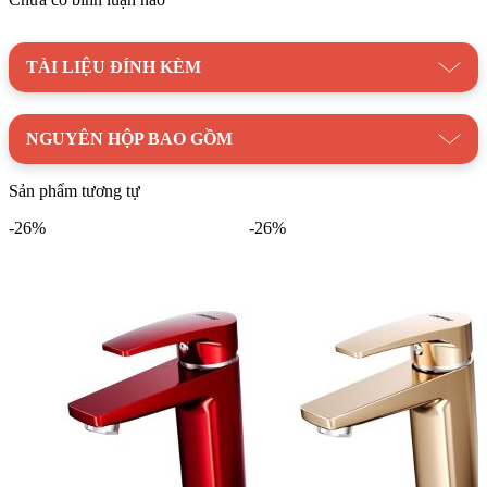
Thương hiệu:
Thiết Bị Vệ Sinh CAESAR
TÀI LIỆU ĐÍNH KÈM
NGUYÊN HỘP BAO GỒM
Sản phẩm tương tự
-26%
-26%