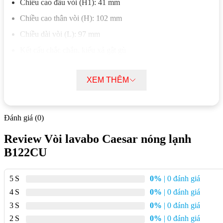
Chiều cao đầu vòi (H1): 41 mm
Chiều cao thân vòi (H): 102 mm
Chiều dài vòi (L): 97 mm
Kết cấu chắc chắn, kiểu xả gật gù
Mô tả chi tiết vòi lavabo Caesar nóng lạnh
XEM THÊM
B122CU
Cấp nước nóng lạnh linh hoạt
: Giúp dễ dàng điều chỉnh
Đánh giá (0)
nhiệt độ nước phù hợp với nhu cầu sử dụng trong mọi điều
kiện thời tiết.
Review Vòi lavabo Caesar nóng lạnh
Bộ xả nhấn tiện dụng
: Cho phép thoát nước nhanh chóng
B122CU
chỉ với một thao tác nhấn nhẹ, tiết kiệm thời gian và hạn chế
tắc nghẽn.
5
0%
| 0 đánh giá
Van sứ bền bỉ
: Vận hành êm ái, chống rò rỉ nước hiệu quả,
4
0%
| 0 đánh giá
giúp tăng tuổi thọ sản phẩm và tiết kiệm tài nguyên nước.
3
0%
| 0 đánh giá
Lớp mạ crom – niken chống oxy hóa
: Tăng khả năng
2
0%
| 0 đánh giá
chống ăn mòn, giữ độ sáng bóng lâu dài và dễ lau chùi.