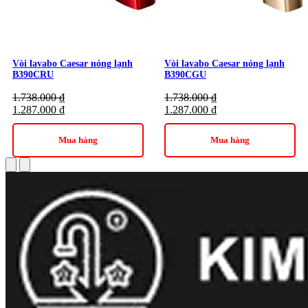
Vòi lavabo Caesar nóng lạnh
Vòi lavabo Caesar nóng lạnh
B390CRU
B390CGU
1.738.000
₫
1.738.000
₫
1.287.000
₫
1.287.000
₫
Mua hàng
Mua hàng