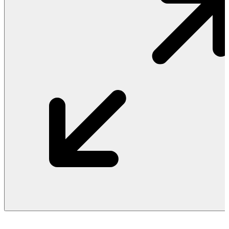
Vật Liệu Nước
Thiết Bị Nước STIEBEL ELTRON
Thiết Bị Nước ARISTON
Thiết Bị Nước TÂN Á ĐẠI THÀNH