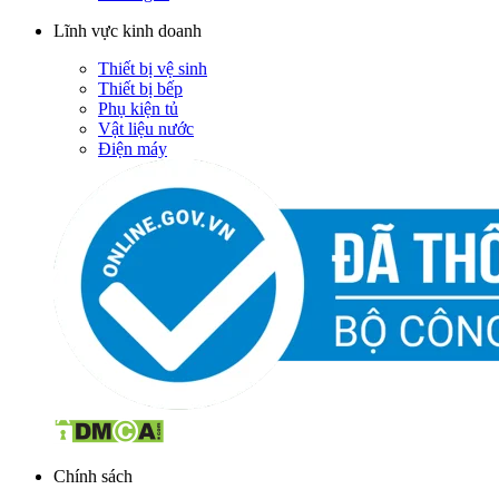
Lĩnh vực kinh doanh
Thiết bị vệ sinh
Thiết bị bếp
Phụ kiện tủ
Vật liệu nước
Điện máy
Chính sách