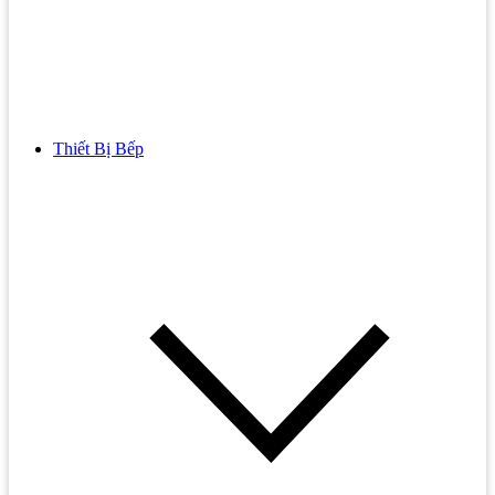
Thiết Bị Bếp
Bồn Cầu
Bồn cầu TOTO
Bồn cầu INAX
Bồn Cầu Thông Minh
Bồn Cầu 1 Khối
Bồn Cầu 2 Khối
Bồn Cầu Trẻ Em
Bồn cầu AMERICAN STANDARD
Bồn cầu CAESAR
Bồn Cầu COTTO