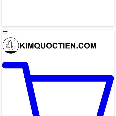
Lò Nướng Âm Tủ
Lò Nướng Bosch
Lò Nướng Độc lập
Lò Nướng Hafele
Thiết Bị Vệ Sinh
Máy Hút Mùi
Thiết Bị Vệ Sinh INAX
Máy Hút Khử Mùi Classic
Thiết Bị Vệ Sinh TOTO
Máy Hút Khử Mùi Đảo
Thiết Bị Vệ Sinh Cotto
Máy Hút Mùi Áp Tường
Thiết Bị Vệ Sinh CAESAR
Máy Hút Mùi Âm Trần
Thiết Bị Vệ Sinh American Standard
Máy Rửa Chén Bát
Thiết Bị Vệ Sinh BELLO
Máy Rửa Chén Âm Toàn Phần
Thiết Bị Vệ Sinh VIGLACERA
Máy Rửa Chén Bát 12 Bộ
Thiết Bị Vệ Sinh THIÊN THANH
Máy Rửa Chén Bát Bán Âm
Thiết Bị Bếp