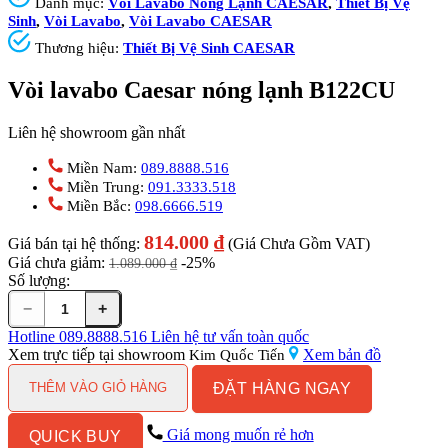
Danh mục:
Vòi Lavabo Nóng Lạnh CAESAR
,
Thiết Bị Vệ
Sinh
,
Vòi Lavabo
,
Vòi Lavabo CAESAR
Thương hiệu:
Thiết Bị Vệ Sinh CAESAR
Vòi lavabo Caesar nóng lạnh B122CU
Liên hệ showroom gần nhất
Miền Nam:
089.8888.516
Miền Trung:
091.3333.518
Miền Bắc:
098.6666.519
814.000
₫
Giá bán tại hệ thống:
(Giá Chưa Gồm VAT)
Giá chưa giảm:
-25%
1.089.000
₫
Số lượng:
−
+
Vòi
lavabo
Hotline
089.8888.516
Liên hệ tư vấn toàn quốc
Caesar
Xem trực tiếp tại showroom
Xem bản đồ
Kim Quốc Tiến
nóng
ĐẶT HÀNG NGAY
lạnh
THÊM VÀO GIỎ HÀNG
B122CU
số
Giá mong muốn rẻ hơn
QUICK BUY
lượng