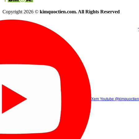
Copyright 2026 ©
kimquoctien.com. All Rights Reserved
Chat Facebook
Chat Zalo
(8h00 - 21h30)
(8h00 - 21h3
Xem Tik Tok
Xem Youtube
Gọi điện
@kimquoctienoffi
(8h00 - 21h30)
@kimquoctien