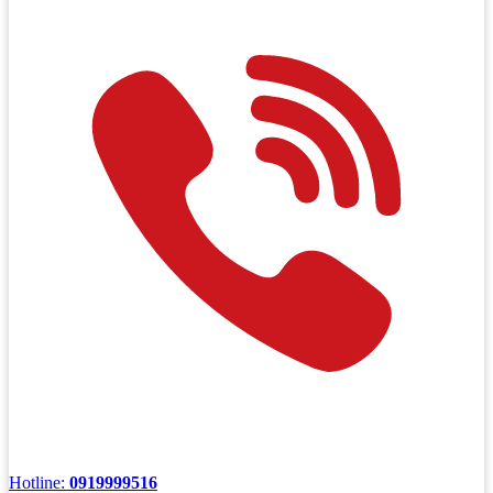
Hotline:
0919999516