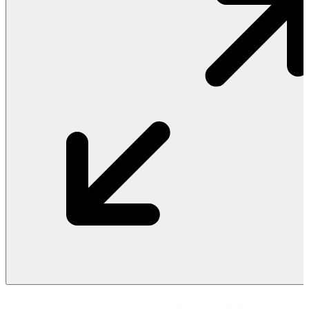
Vật Liệu Nước
Thiết Bị Nước STIEBEL ELTRON
Thiết Bị Nước ARISTON
Thiết Bị Nước TÂN Á ĐẠI THÀNH