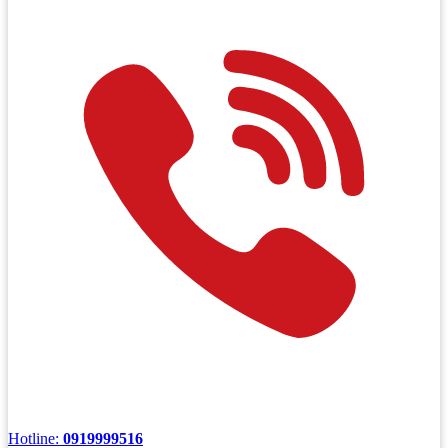
Hotline:
0919999516