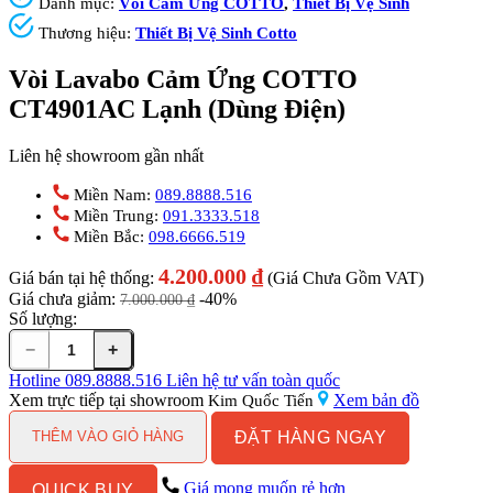
Danh mục:
Vòi Cảm Ứng COTTO
,
Thiết Bị Vệ Sinh
Thương hiệu:
Thiết Bị Vệ Sinh Cotto
Vòi Lavabo Cảm Ứng COTTO
CT4901AC Lạnh (Dùng Điện)
Liên hệ showroom gần nhất
Miền Nam:
089.8888.516
Miền Trung:
091.3333.518
Miền Bắc:
098.6666.519
4.200.000
₫
Giá bán tại hệ thống:
(Giá Chưa Gồm VAT)
Giá chưa giảm:
-40%
7.000.000
₫
Số lượng:
−
+
Vòi
Lavabo
Hotline
089.8888.516
Liên hệ tư vấn toàn quốc
Cảm
Xem trực tiếp tại showroom
Xem bản đồ
Kim Quốc Tiến
Ứng
ĐẶT HÀNG NGAY
COTTO
THÊM VÀO GIỎ HÀNG
CT4901AC
Lạnh
Giá mong muốn rẻ hơn
QUICK BUY