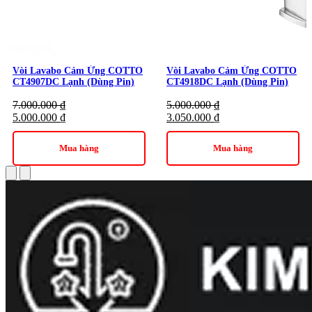
Thương hiệu:
Thiết bị vệ sinh COTTO
Vòi Lavabo Cảm Ứng COTTO
Vòi Lavabo Cảm Ứng COTTO
CT4907DC Lạnh (Dùng Pin)
CT4918DC Lạnh (Dùng Pin)
7.000.000
₫
5.000.000
₫
5.000.000
₫
3.050.000
₫
Mua hàng
Mua hàng