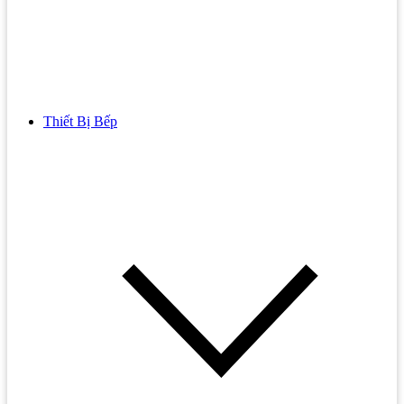
Thiết Bị Bếp
Bồn Cầu
Bồn cầu TOTO
Bồn cầu INAX
Bồn Cầu Thông Minh
Bồn Cầu 1 Khối
Bồn Cầu 2 Khối
Bồn Cầu Trẻ Em
Bồn cầu AMERICAN STANDARD
Bồn cầu CAESAR
Bồn Cầu COTTO