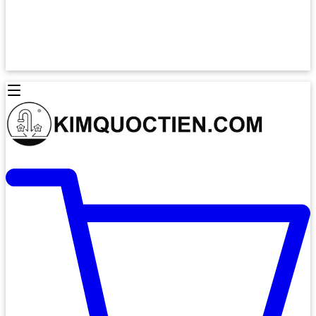
Lò Nướng Âm Tủ
Lò Nướng Bosch
Lò Nướng Độc lập
Lò Nướng Hafele
Thiết Bị Vệ Sinh
Máy Hút Mùi
Thiết Bị Vệ Sinh INAX
Máy Hút Khử Mùi Classic
Thiết Bị Vệ Sinh TOTO
Máy Hút Khử Mùi Đảo
Thiết Bị Vệ Sinh Cotto
Máy Hút Mùi Áp Tường
Thiết Bị Vệ Sinh CAESAR
Máy Hút Mùi Âm Trần
Thiết Bị Vệ Sinh American Standard
Máy Rửa Chén Bát
Thiết Bị Vệ Sinh BELLO
Máy Rửa Chén Âm Toàn Phần
Thiết Bị Vệ Sinh VIGLACERA
Máy Rửa Chén Bát 12 Bộ
Thiết Bị Vệ Sinh THIÊN THANH
Máy Rửa Chén Bát Bán Âm
Thiết Bị Bếp