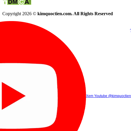
Copyright 2026 ©
kimquoctien.com. All Rights Reserved
Chat Facebook
Chat Zalo
(8h00 - 21h30)
(8h00 - 21h3
Xem Tik Tok
Xem Youtube
Gọi điện
@kimquoctienoffi
(8h00 - 21h30)
@kimquoctien