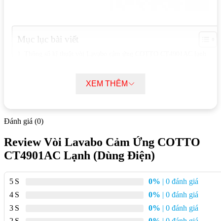
Mục lục bài viết
Thông số kĩ thuật vòi Lavabo cảm ứng COTTO CT4901AC lạnh
(Dùng điện)
Tính năng nổi bật vòi Lavabo cảm ứng COTTO CT4901AC lạnh
XEM THÊM
(Dùng điện)
Ưu điểm vòi Lavabo cảm ứng COTTO CT4901AC lạnh (Dùng
điện)
Đánh giá (0)
Thông số kĩ thuật vòi Lavabo cảm ứng
Review Vòi Lavabo Cảm Ứng COTTO
COTTO CT4901AC lạnh (Dùng điện)
CT4901AC Lạnh (Dùng Điện)
Mã sản phẩm:
CT4901AC
5
0%
| 0 đánh giá
Chất liệu:
Đồng thau mạ Nickel-Chrome
4
0%
| 0 đánh giá
Áp lực nước:
0.05 MPa ~ 0.75 MPa
3
0%
| 0 đánh giá
2
0%
| 0 đánh giá