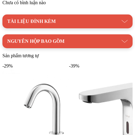
điện.
Chưa có bình luận nào
Ưu điểm vòi Lavabo cảm ứng COTTO
TÀI LIỆU ĐÍNH KÈM
CT4901AC lạnh (Dùng điện)
Tiết kiệm nước hiệu quả
NGUYÊN HỘP BAO GỒM
Nâng cao tính hiện đại cho phòng tắm
Sản phẩm tương tự
Đảm bảo vệ sinh, an toàn
-29%
-39%
Dễ dàng vệ sinh, lau chùi
Sử dụng bền bỉ
Với những ưu điểm vượt trội về thiết kế, tính năng và độ bền,
vòi Lavabo cảm ứng COTTO CT4901AC lạnh (Dùng
điện)
là lựa chọn hoàn hảo cho gian phòng tắm hiện đại của
bạn. Hãy liên hệ ngay với
Kim Quốc Tiến
để sở hữu sản
phẩm chính hãng với mức giá ưu đãi nhất!
Danh mục:
Thiết Bị Vệ Sinh
|
Vòi Rửa Cảm Ứng
|
Vòi Cảm
Ứng COTTO