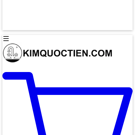
Lò Nướng Âm Tủ
Lò Nướng Bosch
Lò Nướng Độc lập
Lò Nướng Hafele
Thiết Bị Vệ Sinh
Máy Hút Mùi
Thiết Bị Vệ Sinh INAX
Máy Hút Khử Mùi Classic
Thiết Bị Vệ Sinh TOTO
Máy Hút Khử Mùi Đảo
Thiết Bị Vệ Sinh Cotto
Máy Hút Mùi Áp Tường
Thiết Bị Vệ Sinh CAESAR
Máy Hút Mùi Âm Trần
Thiết Bị Vệ Sinh American Standard
Máy Rửa Chén Bát
Thiết Bị Vệ Sinh BELLO
Máy Rửa Chén Âm Toàn Phần
Thiết Bị Vệ Sinh VIGLACERA
Máy Rửa Chén Bát 12 Bộ
Thiết Bị Vệ Sinh THIÊN THANH
Máy Rửa Chén Bát Bán Âm
Thiết Bị Bếp