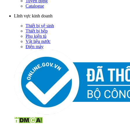
Tuyển dụng
Catalogue
Lĩnh vực kinh doanh
Thiết bị vệ sinh
Thiết bị bếp
Phụ kiện tủ
Vật liệu nước
Điện máy