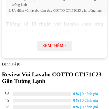
tường lạnh
Ưu điểm vòi lavabo cảm ứng COTTO CT171C23 gắn tường lạnh
Thông số kĩ thuật vòi lavabo cảm ứng
COTTO CT171C23 gắn tường lạnh
Tên sản phẩm:
Vòi chậu lavabo nước lạnh gắn tường
XEM THÊM
Googai
Mã sản phẩm:
CT171C23
Dòng sản phẩm:
Googai
Đánh giá (0)
Phù hợp với loại chậu:
Chậu đặt trên bàn hoặc chậu âm
Review Vòi Lavabo COTTO CT171C23
bàn
Gắn Tường Lạnh
Chất liệu:
Đồng thau mạ Nickel-Chrome
Kích thước:
220 x 145 x 100 mm
5
0%
| 0 đánh giá
Trọng lượng:
1.2 kg
4
0%
| 0 đánh giá
Xuất xứ:
Thái Lan
3
0%
| 0 đánh giá