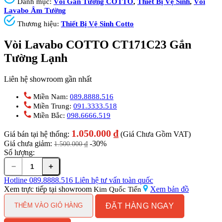
Danh mục:
Vòi Gắn Tường COTTO
,
Thiết Bị Vệ Sinh
,
Vòi
Lavabo Âm Tường
Thương hiệu:
Thiết Bị Vệ Sinh Cotto
Vòi Lavabo COTTO CT171C23 Gắn
Tường Lạnh
Liên hệ showroom gần nhất
Miền Nam:
089.8888.516
Miền Trung:
091.3333.518
Miền Bắc:
098.6666.519
1.050.000
₫
Giá bán tại hệ thống:
(Giá Chưa Gồm VAT)
Giá chưa giảm:
-30%
1.500.000
₫
Số lượng:
−
+
Vòi
Lavabo
Hotline
089.8888.516
Liên hệ tư vấn toàn quốc
COTTO
Xem trực tiếp tại showroom
Xem bản đồ
Kim Quốc Tiến
CT171C23
ĐẶT HÀNG NGAY
Gắn
THÊM VÀO GIỎ HÀNG
Tường