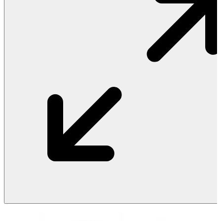
Vật Liệu Nước
Thiết Bị Nước STIEBEL ELTRON
Thiết Bị Nước ARISTON
Thiết Bị Nước TÂN Á ĐẠI THÀNH