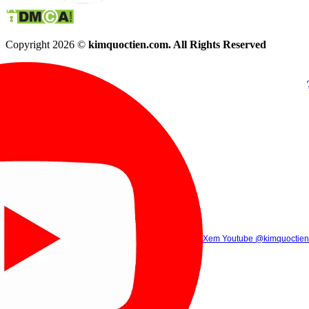
Copyright 2026 ©
kimquoctien.com. All Rights Reserved
Chat Facebook
Chat Zalo
(8h00 - 21h30)
(8h00 - 21h3
Xem Tik Tok
Xem Youtube
Gọi điện
@kimquoctienoffi
(8h00 - 21h30)
@kimquoctien