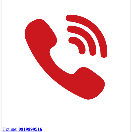
Hotline:
0919999516