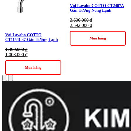
Thương hiệu:
Thiết bị vệ sinh COTTO
Vòi Lavabo COTTO CT2407A
Gắn Tường Nóng Lạnh
3.600.000
₫
2.592.000
₫
Vòi Lavabo COTTO
Mua hàng
CT1154C37 Gắn Tường Lạnh
1.400.000
₫
1.008.000
₫
Mua hàng