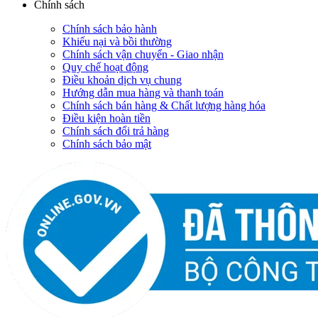
Chính sách
Chính sách bảo hành
Khiếu nại và bồi thường
Chính sách vận chuyển - Giao nhận
Quy chế hoạt động
Điều khoản dịch vụ chung
Hướng dẫn mua hàng và thanh toán
Chính sách bán hàng & Chất lượng hàng hóa
Điều kiện hoàn tiền
Chính sách đổi trả hàng
Chính sách bảo mật