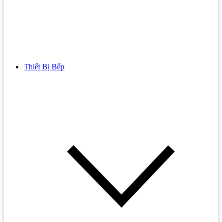
Thiết Bị Bếp
Bồn Cầu
Bồn cầu TOTO
Bồn cầu INAX
Bồn Cầu Thông Minh
Bồn Cầu 1 Khối
Bồn Cầu 2 Khối
Bồn Cầu Trẻ Em
Bồn cầu AMERICAN STANDARD
Bồn cầu CAESAR
Bồn Cầu COTTO