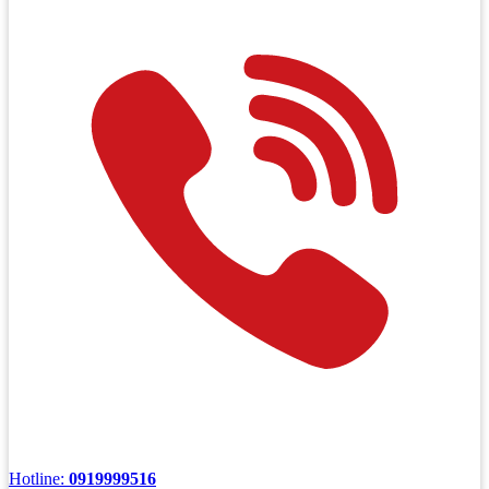
Hotline:
0919999516