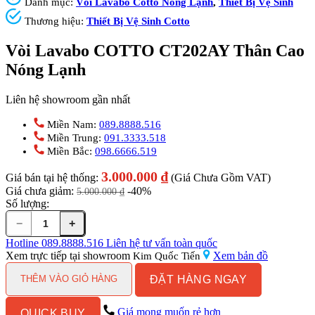
Danh mục:
Vòi Lavabo Cotto Nóng Lạnh
,
Thiết Bị Vệ Sinh
Thương hiệu:
Thiết Bị Vệ Sinh Cotto
Vòi Lavabo COTTO CT202AY Thân Cao
Nóng Lạnh
Liên hệ showroom gần nhất
Miền Nam:
089.8888.516
Miền Trung:
091.3333.518
Miền Bắc:
098.6666.519
3.000.000
₫
Giá bán tại hệ thống:
(Giá Chưa Gồm VAT)
Giá chưa giảm:
-40%
5.000.000
₫
Số lượng:
−
+
Vòi
Lavabo
Hotline
089.8888.516
Liên hệ tư vấn toàn quốc
COTTO
Xem trực tiếp tại showroom
Xem bản đồ
Kim Quốc Tiến
CT202AY
ĐẶT HÀNG NGAY
Thân
THÊM VÀO GIỎ HÀNG
Cao
Nóng
Giá mong muốn rẻ hơn
QUICK BUY