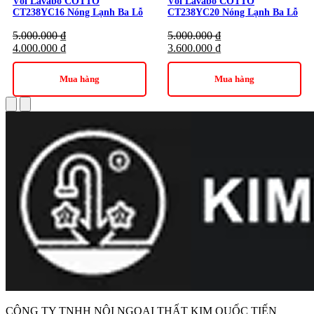
Vòi Lavabo COTTO
Vòi Lavabo COTTO
Lượng nước chảy êm ái
CT238YC16 Nóng Lạnh Ba Lỗ
CT238YC20 Nóng Lạnh Ba Lỗ
Tiết kiệm nước
5.000.000
₫
5.000.000
₫
4.000.000
₫
3.600.000
₫
Lắp đặt đơn giản
Mua hàng
Mua hàng
Hãy sở hữu ngay
Vòi Lavabo COTTO CT202AY Thân
Cao Nóng Lạnh
để nâng tầm đẳng cấp cho không gian phòng
tắm của bạn! Liên hệ
Kim Quốc Tiến
để được tư vấn và hỗ trợ
tốt nhất.
Danh mục:
Thiết Bị Vệ Sinh
|
Vòi Lavabo
|
Vòi Lavabo
Cotto
|
Vòi Lavabo Cotto Nóng Lạnh
Thương hiệu:
Thiết bị vệ sinh COTTO
CÔNG TY TNHH NỘI NGOẠI THẤT KIM QUỐC TIẾN