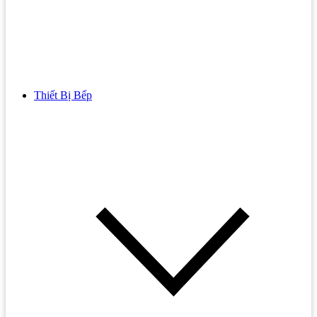
Thiết Bị Bếp
Bồn Cầu
Bồn cầu TOTO
Bồn cầu INAX
Bồn Cầu Thông Minh
Bồn Cầu 1 Khối
Bồn Cầu 2 Khối
Bồn Cầu Trẻ Em
Bồn cầu AMERICAN STANDARD
Bồn cầu CAESAR
Bồn Cầu COTTO