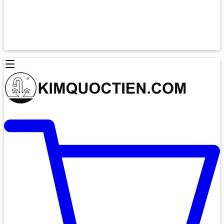
Lò Nướng Âm Tủ
Lò Nướng Bosch
Lò Nướng Độc lập
Lò Nướng Hafele
Thiết Bị Vệ Sinh
Máy Hút Mùi
Thiết Bị Vệ Sinh INAX
Máy Hút Khử Mùi Classic
Thiết Bị Vệ Sinh TOTO
Máy Hút Khử Mùi Đảo
Thiết Bị Vệ Sinh Cotto
Máy Hút Mùi Áp Tường
Thiết Bị Vệ Sinh CAESAR
Máy Hút Mùi Âm Trần
Thiết Bị Vệ Sinh American Standard
Máy Rửa Chén Bát
Thiết Bị Vệ Sinh BELLO
Máy Rửa Chén Âm Toàn Phần
Thiết Bị Vệ Sinh VIGLACERA
Máy Rửa Chén Bát 12 Bộ
Thiết Bị Vệ Sinh THIÊN THANH
Máy Rửa Chén Bát Bán Âm
Thiết Bị Bếp