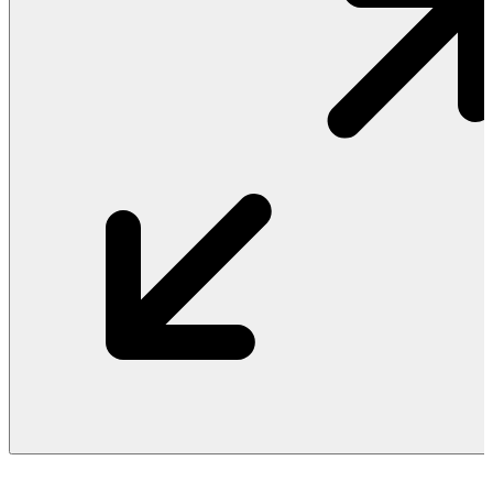
Vật Liệu Nước
Thiết Bị Nước STIEBEL ELTRON
Thiết Bị Nước ARISTON
Thiết Bị Nước TÂN Á ĐẠI THÀNH