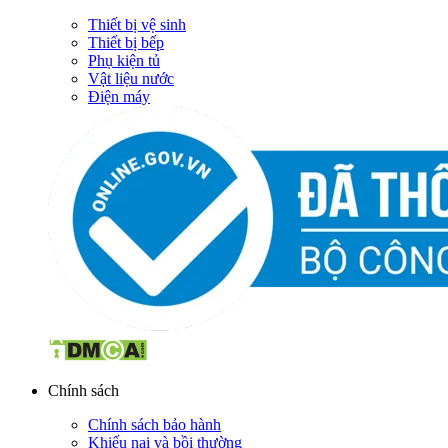
Thiết bị vệ sinh
Thiết bị bếp
Phụ kiện tủ
Vật liệu nước
Điện máy
Chính sách
Chính sách bảo hành
Khiếu nại và bồi thường