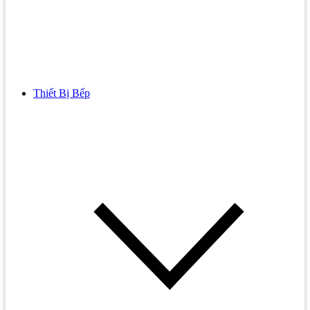
Thiết Bị Bếp
Bồn Cầu
Bồn cầu TOTO
Bồn cầu INAX
Bồn Cầu Thông Minh
Bồn Cầu 1 Khối
Bồn Cầu 2 Khối
Bồn Cầu Trẻ Em
Bồn cầu AMERICAN STANDARD
Bồn cầu CAESAR
Bồn Cầu COTTO