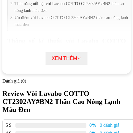
Tính năng nổi bật vòi Lavabo COTTO CT2302AY#BN2 thân cao
nóng lạnh màu đen
Ưu điểm vòi Lavabo COTTO CT2302AY#BN2 thân cao nóng lạnh
màu đen
Thông số kĩ thuật vòi Lavabo COTTO
CT2302AY#BN2 thân cao nóng lạnh màu
đen
XEM THÊM
Thương hiệu:
COTTO
Mã sản phẩm:
CT2302AY#BN2
Đánh giá (0)
Loại vòi:
Vòi lavabo nóng lạnh
Review Vòi Lavabo COTTO
Kiểu dáng:
Thân cao
CT2302AY#BN2 Thân Cao Nóng Lạnh
Màu Đen
Màu sắc:
Đen
Chất liệu:
Đồng thau mạ Nickel-Chrome
5
0%
| 0 đánh giá
Kích thước:
Xem chi tiết tại website nhà sản xuất