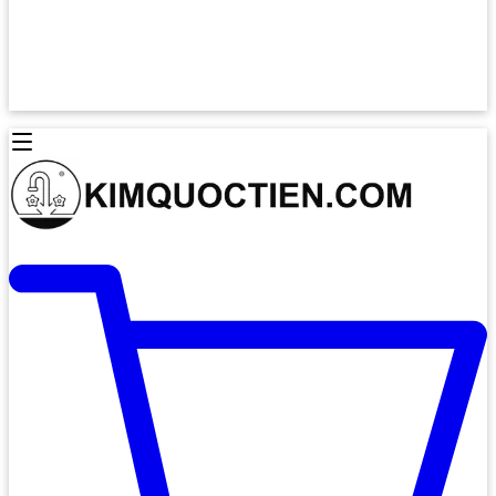
Lò Nướng Âm Tủ
Lò Nướng Bosch
Lò Nướng Độc lập
Lò Nướng Hafele
Thiết Bị Vệ Sinh
Máy Hút Mùi
Thiết Bị Vệ Sinh INAX
Máy Hút Khử Mùi Classic
Thiết Bị Vệ Sinh TOTO
Máy Hút Khử Mùi Đảo
Thiết Bị Vệ Sinh Cotto
Máy Hút Mùi Áp Tường
Thiết Bị Vệ Sinh CAESAR
Máy Hút Mùi Âm Trần
Thiết Bị Vệ Sinh American Standard
Máy Rửa Chén Bát
Thiết Bị Vệ Sinh BELLO
Máy Rửa Chén Âm Toàn Phần
Thiết Bị Vệ Sinh VIGLACERA
Máy Rửa Chén Bát 12 Bộ
Thiết Bị Vệ Sinh THIÊN THANH
Máy Rửa Chén Bát Bán Âm
Thiết Bị Bếp