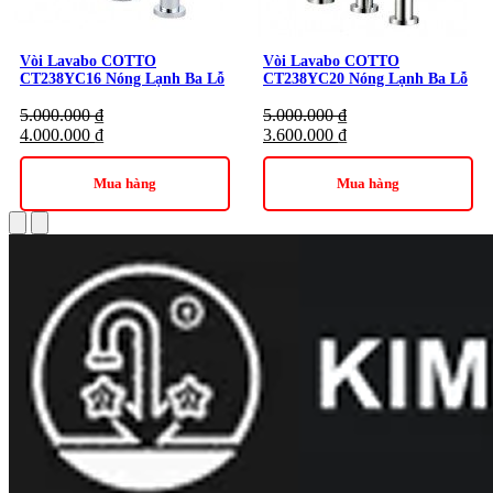
Thương hiệu:
Thiết bị vệ sinh Cotto
Vòi Lavabo COTTO
Vòi Lavabo COTTO
CT238YC16 Nóng Lạnh Ba Lỗ
CT238YC20 Nóng Lạnh Ba Lỗ
5.000.000
₫
5.000.000
₫
4.000.000
₫
3.600.000
₫
Mua hàng
Mua hàng