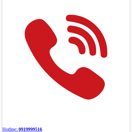
Hotline:
0919999516