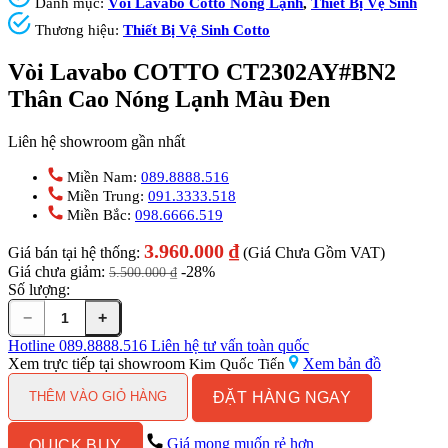
Danh mục:
Vòi Lavabo Cotto Nóng Lạnh
,
Thiết Bị Vệ Sinh
Thương hiệu:
Thiết Bị Vệ Sinh Cotto
Vòi Lavabo COTTO CT2302AY#BN2
Thân Cao Nóng Lạnh Màu Đen
Liên hệ showroom gần nhất
Miền Nam:
089.8888.516
Miền Trung:
091.3333.518
Miền Bắc:
098.6666.519
3.960.000
₫
Giá bán tại hệ thống:
(Giá Chưa Gồm VAT)
Giá chưa giảm:
-28%
5.500.000
₫
Số lượng:
−
+
Vòi
Lavabo
Hotline
089.8888.516
Liên hệ tư vấn toàn quốc
COTTO
Xem trực tiếp tại showroom
Xem bản đồ
Kim Quốc Tiến
CT2302AY#BN2
ĐẶT HÀNG NGAY
Thân
THÊM VÀO GIỎ HÀNG
Cao
Nóng
Giá mong muốn rẻ hơn
QUICK BUY