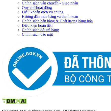
Chính sách vận chuyển - Giao nhận
Quy chế hoạt động
Điều khoản dịch vụ chung
Hướng dẫn mua hàng và thanh toán
Chính sách bán hàng & Chất lượng hàng hóa
Điều kiện hoàn tiền
Chính sách đổi trả hàng
Chính sách bảo mật