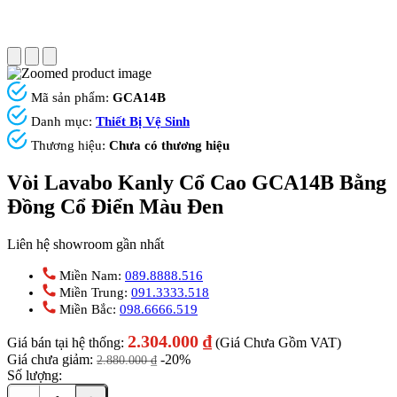
Mã sản phẩm:
GCA14B
Danh mục:
Thiết Bị Vệ Sinh
Thương hiệu:
Chưa có thương hiệu
Vòi Lavabo Kanly Cổ Cao GCA14B Bằng
Đồng Cổ Điển Màu Đen
Liên hệ showroom gần nhất
Miền Nam:
089.8888.516
Miền Trung:
091.3333.518
Miền Bắc:
098.6666.519
2.304.000
₫
Giá bán tại hệ thống:
(Giá Chưa Gồm VAT)
Giá chưa giảm:
-20%
2.880.000
₫
Số lượng: