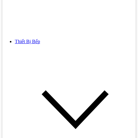
Thiết Bị Bếp
Bồn Cầu
Bồn cầu TOTO
Bồn cầu INAX
Bồn Cầu Thông Minh
Bồn Cầu 1 Khối
Bồn Cầu 2 Khối
Bồn Cầu Trẻ Em
Bồn cầu AMERICAN STANDARD
Bồn cầu CAESAR
Bồn Cầu COTTO