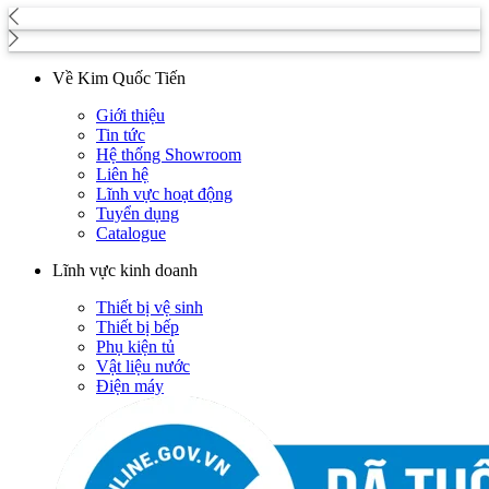
Về Kim Quốc Tiến
Giới thiệu
Tin tức
Hệ thống Showroom
Liên hệ
Lĩnh vực hoạt động
Tuyển dụng
Catalogue
Lĩnh vực kinh doanh
Thiết bị vệ sinh
Thiết bị bếp
Phụ kiện tủ
Vật liệu nước
Điện máy