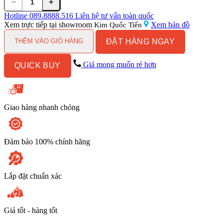
−
+
Vòi
Lavabo
Hotline
089.8888.516
Liên hệ tư vấn toàn quốc
Kanly
Xem trực tiếp tại showroom
Xem bản đồ
Kim Quốc Tiến
Cổ
ĐẶT HÀNG NGAY
Cao
THÊM VÀO GIỎ HÀNG
GCA14B
Bằng
Giá mong muốn rẻ hơn
QUICK BUY
Đồng
Cổ
Điển
Màu
Đen
Giao hàng nhanh chóng
số
lượng
Đảm bảo 100% chính hãng
Lắp đặt chuẩn xác
Giá tốt - hàng tốt