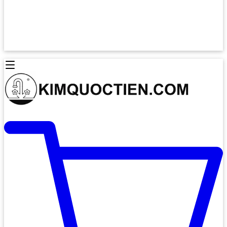
Lò Nướng Âm Tủ
Lò Nướng Bosch
Lò Nướng Độc lập
Lò Nướng Hafele
Thiết Bị Vệ Sinh
Máy Hút Mùi
Thiết Bị Vệ Sinh INAX
Máy Hút Khử Mùi Classic
Thiết Bị Vệ Sinh TOTO
Máy Hút Khử Mùi Đảo
Thiết Bị Vệ Sinh Cotto
Máy Hút Mùi Áp Tường
Thiết Bị Vệ Sinh CAESAR
Máy Hút Mùi Âm Trần
Thiết Bị Vệ Sinh American Standard
Máy Rửa Chén Bát
Thiết Bị Vệ Sinh BELLO
Máy Rửa Chén Âm Toàn Phần
Thiết Bị Vệ Sinh VIGLACERA
Máy Rửa Chén Bát 12 Bộ
Thiết Bị Vệ Sinh THIÊN THANH
Máy Rửa Chén Bát Bán Âm
Thiết Bị Bếp