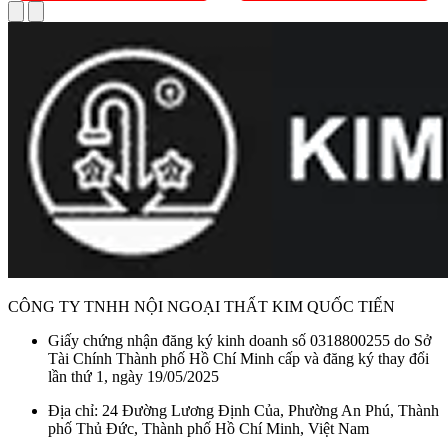
CÔNG TY TNHH NỘI NGOẠI THẤT KIM QUỐC TIẾN
Giấy chứng nhận đăng ký kinh doanh số 0318800255 do Sở
Tài Chính Thành phố Hồ Chí Minh cấp và đăng ký thay đổi
lần thứ 1, ngày 19/05/2025
Địa chỉ: 24 Đường Lương Định Của, Phường An Phú, Thành
phố Thủ Đức, Thành phố Hồ Chí Minh, Việt Nam