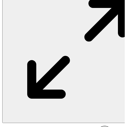
Vật Liệu Nước
Thiết Bị Nước STIEBEL ELTRON
Thiết Bị Nước ARISTON
Thiết Bị Nước TÂN Á ĐẠI THÀNH