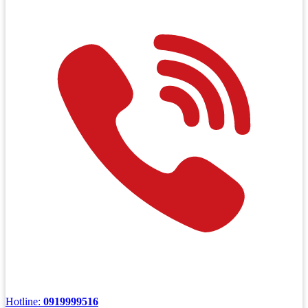
Hotline:
0919999516