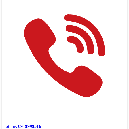
Hotline:
0919999516