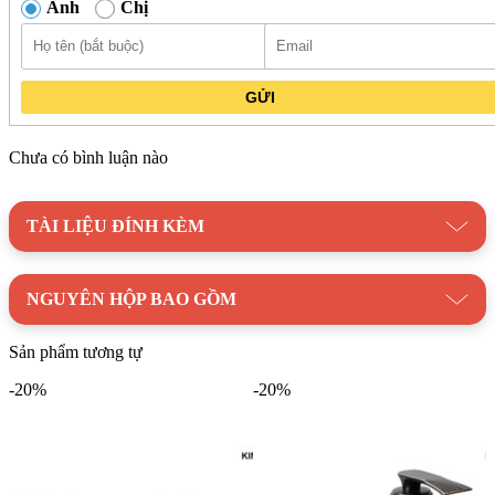
Anh
Chị
GỬI
Chưa có bình luận nào
TÀI LIỆU ĐÍNH KÈM
NGUYÊN HỘP BAO GỒM
Sản phẩm tương tự
Vòi lavabo Kanly GCT06 giúp không gian sử dụng gọn gàng, hạn chế
-20%
-20%
va vướng khi thao tác
Danh mục:
Thiết Bị Vệ Sinh
/
Vòi Lavabo
/
Vòi Lavabo
Kanly