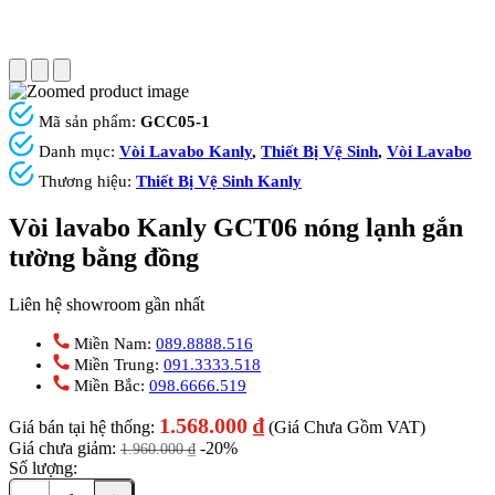
Mã sản phẩm:
GCC05-1
Danh mục:
Vòi Lavabo Kanly
,
Thiết Bị Vệ Sinh
,
Vòi Lavabo
Thương hiệu:
Thiết Bị Vệ Sinh Kanly
Vòi lavabo Kanly GCT06 nóng lạnh gắn
tường bằng đồng
Liên hệ showroom gần nhất
Miền Nam:
089.8888.516
Miền Trung:
091.3333.518
Miền Bắc:
098.6666.519
1.568.000
₫
Giá bán tại hệ thống:
(Giá Chưa Gồm VAT)
Giá chưa giảm:
-20%
1.960.000
₫
Số lượng: