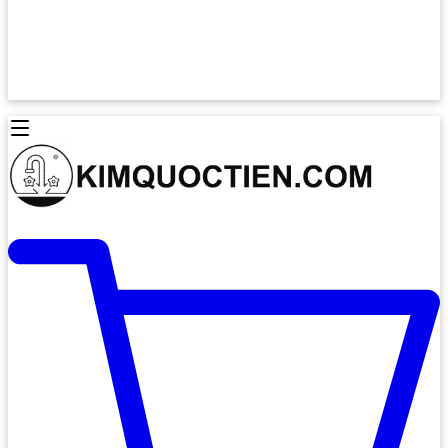
Lò Nướng Âm Tủ
Lò Nướng Bosch
Lò Nướng Độc lập
Lò Nướng Hafele
Thiết Bị Vệ Sinh
Máy Hút Mùi
Thiết Bị Vệ Sinh INAX
Máy Hút Khử Mùi Classic
Thiết Bị Vệ Sinh TOTO
Máy Hút Khử Mùi Đảo
Thiết Bị Vệ Sinh Cotto
Máy Hút Mùi Áp Tường
Thiết Bị Vệ Sinh CAESAR
Máy Hút Mùi Âm Trần
Thiết Bị Vệ Sinh American Standard
Máy Rửa Chén Bát
Thiết Bị Vệ Sinh BELLO
Máy Rửa Chén Âm Toàn Phần
Thiết Bị Vệ Sinh VIGLACERA
Máy Rửa Chén Bát 12 Bộ
Thiết Bị Vệ Sinh THIÊN THANH
Máy Rửa Chén Bát Bán Âm
Thiết Bị Bếp