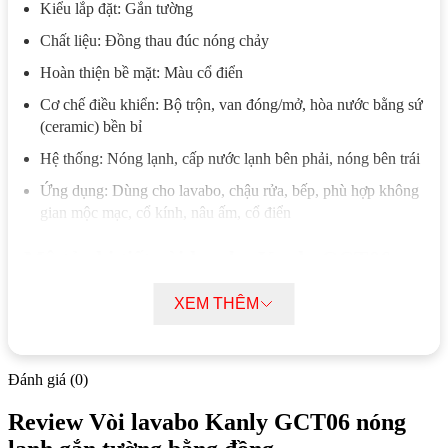
Kiểu lắp đặt: Gắn tường
Chất liệu: Đồng thau đúc nóng chảy
Hoàn thiện bề mặt: Màu cổ điển
Cơ chế điều khiển: Bộ trộn, van đóng/mở, hòa nước bằng sứ
(ceramic) bền bỉ
Hệ thống: Nóng lạnh, cấp nước lạnh bên phải, nóng bên trái
Ứng dụng: Dùng cho lavabo, chậu rửa, bếp, phù hợp không
gian mộc mạc, cổ kính, nâu ấm, cổ điển
Mô tả chi tiết vòi lavabo Kanly GCT06
nóng lạnh gắn tường bằng đồng
XEM THÊM
Vòi lavabo Kanly GCT06 sử dụng chất liệu đồng thau đúc,
đảm bảo độ bền vượt trội và khả năng chịu lực tốt.
Đánh giá (0)
Thiết kế gắn tường giúp giải phóng diện tích thao tác, mang
đến trải nghiệm rửa tay, rửa mặt hoặc rửa bát tiện lợi và thoải
Review Vòi lavabo Kanly GCT06 nóng
mái.