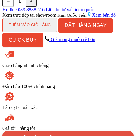
−
+
Vòi
lavabo
Hotline
089.8888.516
Liên hệ tư vấn toàn quốc
Kanly
Xem trực tiếp tại showroom
Xem bản đồ
Kim Quốc Tiến
GCT06
ĐẶT HÀNG NGAY
nóng
THÊM VÀO GIỎ HÀNG
lạnh
gắn
Giá mong muốn rẻ hơn
QUICK BUY
tường
bằng
đồng
số
lượng
Giao hàng nhanh chóng
Đảm bảo 100% chính hãng
Lắp đặt chuẩn xác
Giá tốt - hàng tốt