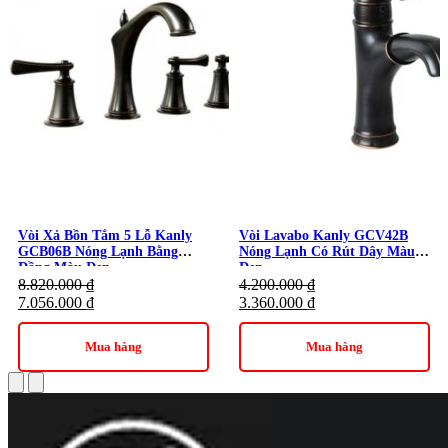
Thương hiệu:
Thiết Bị Vệ Sinh Kanly
Vòi Xả Bồn Tắm 5 Lỗ Kanly
Vòi Lavabo Kanly GCV42B
GCB06B Nóng Lạnh Bằng
Nóng Lạnh Có Rút Dây Màu
Đồng Màu Đen
Đen
8.820.000
₫
4.200.000
₫
7.056.000
₫
3.360.000
₫
Mua hàng
Mua hàng