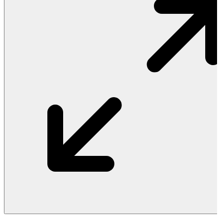
Vật Liệu Nước
Thiết Bị Nước STIEBEL ELTRON
Thiết Bị Nước ARISTON
Thiết Bị Nước TÂN Á ĐẠI THÀNH