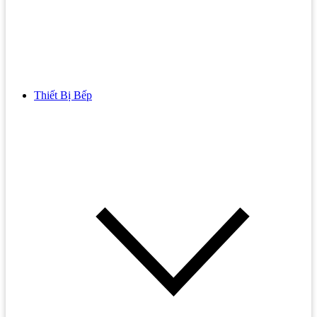
Thiết Bị Bếp
Bồn Cầu
Bồn cầu TOTO
Bồn cầu INAX
Bồn Cầu Thông Minh
Bồn Cầu 1 Khối
Bồn Cầu 2 Khối
Bồn Cầu Trẻ Em
Bồn cầu AMERICAN STANDARD
Bồn cầu CAESAR
Bồn Cầu COTTO