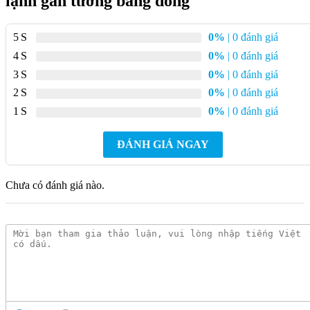
lạnh gắn tường bằng đồng
Vòi Kanly GCT06 trang bị bộ trộn và van đóng/mở nước
nóng lạnh riêng biệt, cho phép điều chỉnh nhiệt độ nước theo
5
0%
| 0 đánh giá
nhu cầu sử dụng.
4
0%
| 0 đánh giá
Sản phẩm được hoàn thiện bề mặt màu cổ điển, giữ được
3
0%
| 0 đánh giá
tông màu nâu ấm tự nhiên, phù hợp với các phong cách nội
thất mộc mạc, cổ kính hoặc không gian nhỏ hẹp.
2
0%
| 0 đánh giá
1
0%
| 0 đánh giá
Lắp đặt cố định trên tường giúp không gian sử dụng gọn
gàng, hạn chế va vướng khi thao tác.
ĐÁNH GIÁ NGAY
Vòi lavabo Kanly GCT06 gắn tường dễ phối hợp với các
loại lavabo, chậu rửa hay khu bếp, mang đến giải pháp tối
ưu cho nội thất có diện tích hạn chế.
Chưa có đánh giá nào.
Thiết bị giữ được vẻ mỹ thuật cổ điển, hòa hợp với không
gian phòng tắm hoặc bếp theo phong cách vintage, rustic.