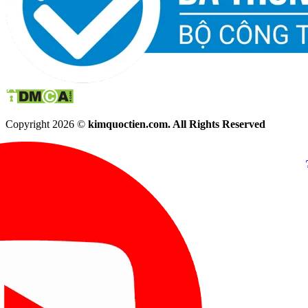
Copyright 2026 ©
kimquoctien.com. All Rights Reserved
Chat Facebook
Chat Zalo
(8h00 - 21h30)
(8h00 - 21h3