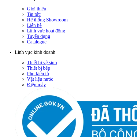
Giới thiệu
Tin tức
Hệ thống Showroom
Liên hệ
Lĩnh vực hoạt động
Tuyển dụng
Catalogue
Lĩnh vực kinh doanh
Thiết bị vệ sinh
Thiết bị bếp
Phụ kiện tủ
Vật liệu nước
Điện máy