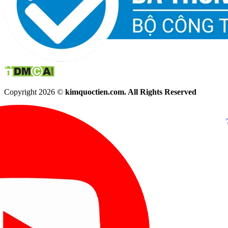
Copyright 2026 ©
kimquoctien.com. All Rights Reserved
Chat Facebook
Chat Zalo
(8h00 - 21h30)
(8h00 - 21h3