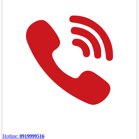
Hotline:
0919999516