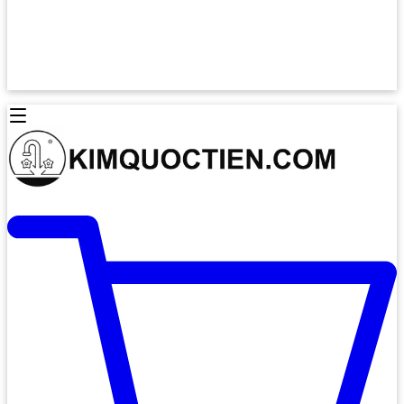
Lò Nướng Âm Tủ
Lò Nướng Bosch
Lò Nướng Độc lập
Lò Nướng Hafele
Thiết Bị Vệ Sinh
Máy Hút Mùi
Thiết Bị Vệ Sinh INAX
Máy Hút Khử Mùi Classic
Thiết Bị Vệ Sinh TOTO
Máy Hút Khử Mùi Đảo
Thiết Bị Vệ Sinh Cotto
Máy Hút Mùi Áp Tường
Thiết Bị Vệ Sinh CAESAR
Máy Hút Mùi Âm Trần
Thiết Bị Vệ Sinh American Standard
Máy Rửa Chén Bát
Thiết Bị Vệ Sinh BELLO
Máy Rửa Chén Âm Toàn Phần
Thiết Bị Vệ Sinh VIGLACERA
Máy Rửa Chén Bát 12 Bộ
Thiết Bị Vệ Sinh THIÊN THANH
Máy Rửa Chén Bát Bán Âm
Thiết Bị Bếp