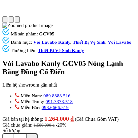
Mã sản phẩm:
GCV05
Danh mục:
Vòi Lavabo Kanly
,
Thiết Bị Vệ Sinh
,
Vòi Lavabo
Thương hiệu:
Thiết Bị Vệ Sinh Kanly
Vòi Lavabo Kanly GCV05 Nóng Lạnh
Bằng Đồng Cổ Điển
Liên hệ showroom gần nhất
Miền Nam:
089.8888.516
Miền Trung:
091.3333.518
Miền Bắc:
098.6666.519
1.264.000
₫
Giá bán tại hệ thống:
(Giá Chưa Gồm VAT)
Giá chưa giảm:
-20%
1.580.000
₫
Số lượng: