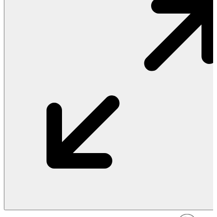
Vật Liệu Nước
Thiết Bị Nước STIEBEL ELTRON
Thiết Bị Nước ARISTON
Thiết Bị Nước TÂN Á ĐẠI THÀNH