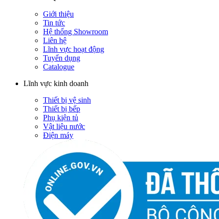
Giới thiệu
Tin tức
Hệ thống Showroom
Liên hệ
Lĩnh vực hoạt động
Tuyển dụng
Catalogue
Lĩnh vực kinh doanh
Thiết bị vệ sinh
Thiết bị bếp
Phụ kiện tủ
Vật liệu nước
Điện máy