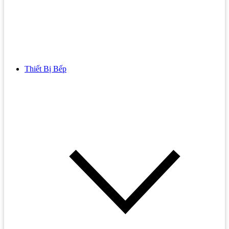
Thiết Bị Bếp
Bồn Cầu
Bồn cầu TOTO
Bồn cầu INAX
Bồn Cầu Thông Minh
Bồn Cầu 1 Khối
Bồn Cầu 2 Khối
Bồn Cầu Trẻ Em
Bồn cầu AMERICAN STANDARD
Bồn cầu CAESAR
Bồn Cầu COTTO