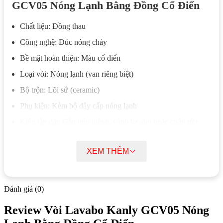
GCV05 Nóng Lạnh Bằng Đồng Cổ Điển
Chất liệu: Đồng thau
Công nghệ: Đúc nóng chảy
Bề mặt hoàn thiện: Màu cổ điển
Loại vòi: Nóng lạnh (van riêng biệt)
Bộ trộn: Lõi sứ (ceramic)
Phụ kiện: Kèm bộ dây cấp nóng lạnh
Kiểu lắp đặt: Gắn trên thành, vành lavabo hoặc chậu rửa
Cấp nước: Nước lạnh bên phải, nước nóng bên trái
XEM THÊM
Kiểu dáng: Thân thấp
Đặc điểm nổi bật của Vòi Lavabo Kanly
Đánh giá (0)
GCV05 Nóng Lạnh Bằng Đồng Cổ Điển
Review Vòi Lavabo Kanly GCV05 Nóng
Vòi lavabo Kanly GCV05 được đúc từ đồng thau nguyên