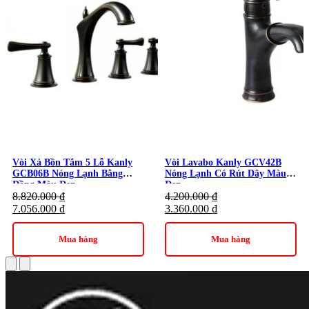
Kanly
Vòi Xả Bồn Tắm 5 Lỗ Kanly
Vòi Lavabo Kanly GCV42B
GCB06B Nóng Lạnh Bằng
Nóng Lạnh Có Rút Dây Màu
Đồng Màu Đen
Đen
8.820.000
₫
4.200.000
₫
7.056.000
₫
3.360.000
₫
Mua hàng
Mua hàng