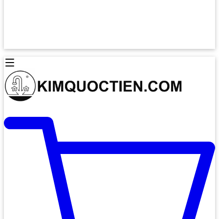
Lò Nướng Âm Tủ
Lò Nướng Bosch
Lò Nướng Độc lập
Lò Nướng Hafele
Thiết Bị Vệ Sinh
Máy Hút Mùi
Thiết Bị Vệ Sinh INAX
Máy Hút Khử Mùi Classic
Thiết Bị Vệ Sinh TOTO
Máy Hút Khử Mùi Đảo
Thiết Bị Vệ Sinh Cotto
Máy Hút Mùi Áp Tường
Thiết Bị Vệ Sinh CAESAR
Máy Hút Mùi Âm Trần
Thiết Bị Vệ Sinh American Standard
Máy Rửa Chén Bát
Thiết Bị Vệ Sinh BELLO
Máy Rửa Chén Âm Toàn Phần
Thiết Bị Vệ Sinh VIGLACERA
Máy Rửa Chén Bát 12 Bộ
Thiết Bị Vệ Sinh THIÊN THANH
Máy Rửa Chén Bát Bán Âm
Thiết Bị Bếp