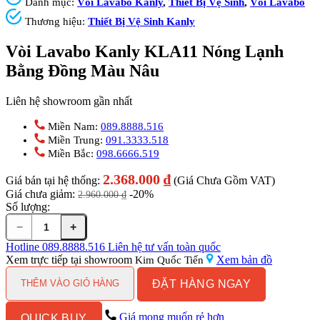
Danh mục:
Vòi Lavabo Kanly
,
Thiết Bị Vệ Sinh
,
Vòi Lavabo
Thương hiệu:
Thiết Bị Vệ Sinh Kanly
Vòi Lavabo Kanly KLA11 Nóng Lạnh
Bằng Đồng Màu Nâu
Liên hệ showroom gần nhất
Miền Nam:
089.8888.516
Miền Trung:
091.3333.518
Miền Bắc:
098.6666.519
2.368.000
₫
Giá bán tại hệ thống:
(Giá Chưa Gồm VAT)
Giá chưa giảm:
-20%
2.960.000
₫
Số lượng:
−
+
Vòi
Lavabo
Hotline
089.8888.516
Liên hệ tư vấn toàn quốc
Kanly
Xem trực tiếp tại showroom
Xem bản đồ
Kim Quốc Tiến
KLA11
ĐẶT HÀNG NGAY
Nóng
THÊM VÀO GIỎ HÀNG
Lạnh
Bằng
Giá mong muốn rẻ hơn
QUICK BUY