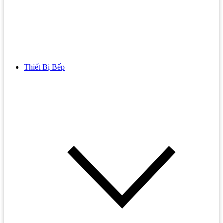
Thiết Bị Bếp
Bồn Cầu
Bồn cầu TOTO
Bồn cầu INAX
Bồn Cầu Thông Minh
Bồn Cầu 1 Khối
Bồn Cầu 2 Khối
Bồn Cầu Trẻ Em
Bồn cầu AMERICAN STANDARD
Bồn cầu CAESAR
Bồn Cầu COTTO