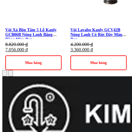
Vòi Xả Bồn Tắm 5 Lỗ Kanly
Vòi Lavabo Kanly GCV42B
GCB06B Nóng Lạnh Bằng
Nóng Lạnh Có Rút Dây Màu
Đồng Màu Đen
Đen
8.820.000
₫
4.200.000
₫
7.056.000
₫
3.360.000
₫
Mua hàng
Mua hàng