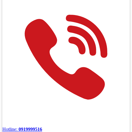
Hotline:
0919999516