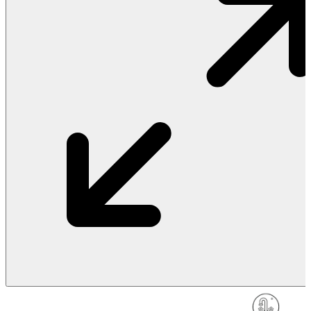
Vật Liệu Nước
Thiết Bị Nước STIEBEL ELTRON
Thiết Bị Nước ARISTON
Thiết Bị Nước TÂN Á ĐẠI THÀNH