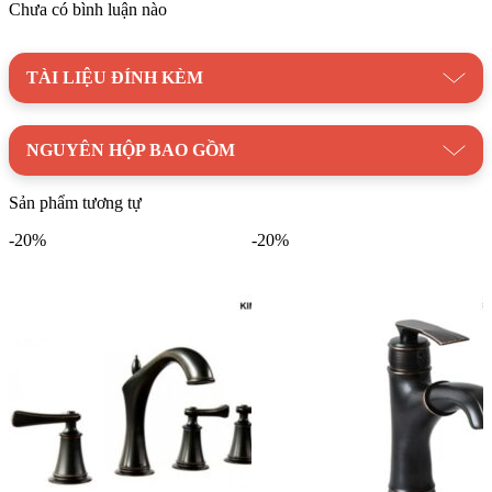
Chưa có bình luận nào
TÀI LIỆU ĐÍNH KÈM
NGUYÊN HỘP BAO GỒM
Sản phẩm tương tự
-20%
-20%