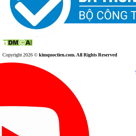
Copyright 2026 ©
kimquoctien.com. All Rights Reserved
Chat Facebook
Chat Zalo
(8h00 - 21h30)
(8h00 - 21h3