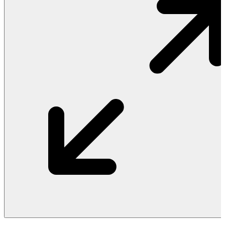
Vật Liệu Nước
Thiết Bị Nước STIEBEL ELTRON
Thiết Bị Nước ARISTON
Thiết Bị Nước TÂN Á ĐẠI THÀNH