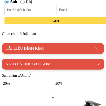
Anh
Chị
Vòi lavabo Kanly KLA43 được chế tác từ chất liệu đồng thau
với lớp mạ crom bên ngoài, giúp tăng khả năng chịu nhiệt và
GỬI
duy trì độ ổn định khi tiếp xúc với nước nóng lạnh thường
xuyên. Nhờ cấu tạo này, sản phẩm hoạt động trơn tru và hạn
Chưa có bình luận nào
chế biến dạng trong quá trình sử dụng lâu dài.
Các chi tiết trên KLA43 được gia công tỉ mỉ, giúp đảm bảo độ
TÀI LIỆU ĐÍNH KÈM
chính xác khi vận hành và hỗ trợ điều chỉnh nước dễ dàng.
Điều này giúp người dùng kiểm soát lưu lượng nước hiệu quả,
đáp ứng nhu cầu sử dụng trong sinh hoạt hàng ngày.
NGUYÊN HỘP BAO GỒM
Thương hiệu:
Thiết Bị Vệ Sinh Kanly
Sản phẩm tương tự
Danh mục:
Thiết Bị Vệ Sinh
/
Vòi Lavabo
/
Vòi Lavabo
-20%
-20%
Kanly