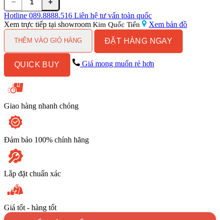
−
+
Vòi
Lavabo
Hotline
089.8888.516
Liên hệ tư vấn toàn quốc
Kanly
Xem trực tiếp tại showroom
Xem bản đồ
Kim Quốc Tiến
KLA43
ĐẶT HÀNG NGAY
Nóng
THÊM VÀO GIỎ HÀNG
Lạnh
Bằng
Giá mong muốn rẻ hơn
QUICK BUY
Đồng
số
lượng
Giao hàng nhanh chóng
Đảm bảo 100% chính hãng
Lắp đặt chuẩn xác
Giá tốt - hàng tốt