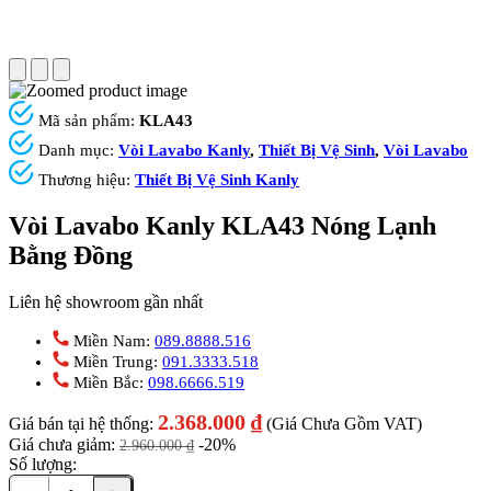
Mã sản phẩm:
KLA43
Danh mục:
Vòi Lavabo Kanly
,
Thiết Bị Vệ Sinh
,
Vòi Lavabo
Thương hiệu:
Thiết Bị Vệ Sinh Kanly
Vòi Lavabo Kanly KLA43 Nóng Lạnh
Bằng Đồng
Liên hệ showroom gần nhất
Miền Nam:
089.8888.516
Miền Trung:
091.3333.518
Miền Bắc:
098.6666.519
2.368.000
₫
Giá bán tại hệ thống:
(Giá Chưa Gồm VAT)
Giá chưa giảm:
-20%
2.960.000
₫
Số lượng: