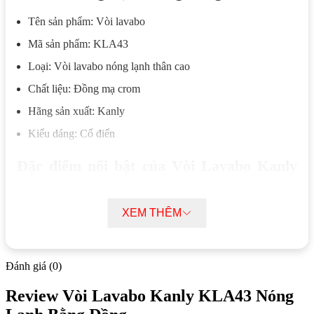
Tên sản phẩm: Vòi lavabo
Mã sản phẩm: KLA43
Loại: Vòi lavabo nóng lạnh thân cao
Chất liệu: Đồng mạ crom
Hãng sản xuất: Kanly
Kiểu dáng: Cổ điển
Đặc điểm nổi bật của Vòi Lavabo Kanly
KLA43 Nóng Lạnh Bằng Đồng
XEM THÊM
Vòi lavabo Kanly KLA43 được phát triển dựa trên ý tưởng
hình khối nón cụt, kết hợp giữa các đường cong hình học và
cấu trúc khối đơn giản. Thiết kế này giúp kiểm soát hướng
dòng nước tốt hơn, đồng thời tạo sự cân đối trong quá trình lắp
Đánh giá (0)
đặt và sử dụng.
Review Vòi Lavabo Kanly KLA43 Nóng
Kanly KLA43 có thân vòi cao, hỗ trợ tăng khoảng cách xả