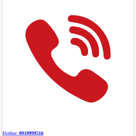
Hotline:
0919999516