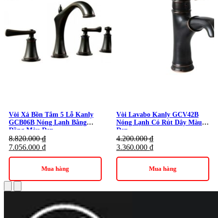
Vòi Xả Bồn Tắm 5 Lỗ Kanly
Vòi Lavabo Kanly GCV42B
GCB06B Nóng Lạnh Bằng
Nóng Lạnh Có Rút Dây Màu
Đồng Màu Đen
Đen
8.820.000
₫
4.200.000
₫
7.056.000
₫
3.360.000
₫
Mua hàng
Mua hàng