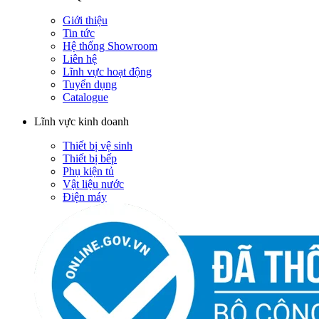
Giới thiệu
Tin tức
Hệ thống Showroom
Liên hệ
Lĩnh vực hoạt động
Tuyển dụng
Catalogue
Lĩnh vực kinh doanh
Thiết bị vệ sinh
Thiết bị bếp
Phụ kiện tủ
Vật liệu nước
Điện máy