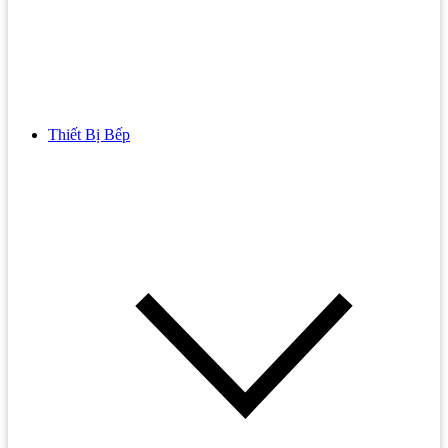
Thiết Bị Bếp
Bồn Cầu
Bồn cầu TOTO
Bồn cầu INAX
Bồn Cầu Thông Minh
Bồn Cầu 1 Khối
Bồn Cầu 2 Khối
Bồn Cầu Trẻ Em
Bồn cầu AMERICAN STANDARD
Bồn cầu CAESAR
Bồn Cầu COTTO