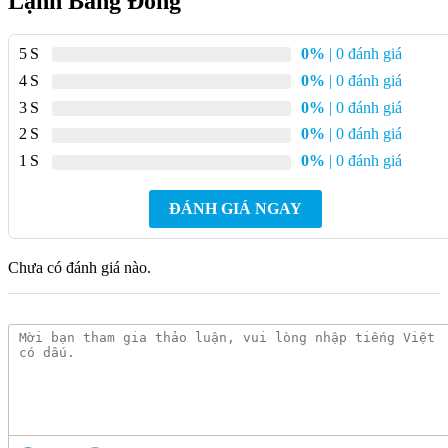
Lạnh Bằng Đồng
nước, phù hợp với nhiều loại lavabo và giúp thao tác rửa tay,
vệ sinh trở nên thuận tiện hơn. Kiểu dáng này cũng giúp hạn
chế tình trạng va chạm trong quá trình sử dụng.
5
0%
| 0 đánh giá
4
0%
| 0 đánh giá
3
0%
| 0 đánh giá
2
0%
| 0 đánh giá
1
0%
| 0 đánh giá
ĐÁNH GIÁ NGAY
Chưa có đánh giá nào.