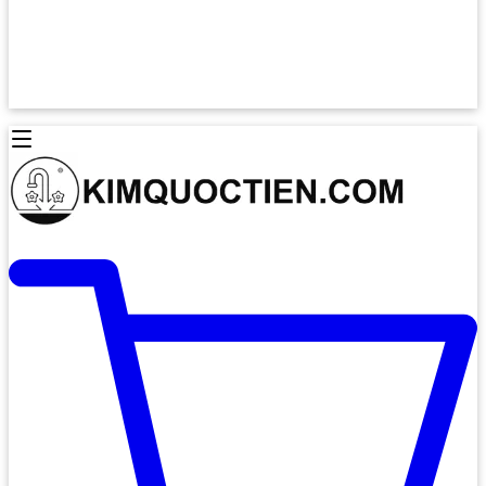
Lò Nướng Âm Tủ
Lò Nướng Bosch
Lò Nướng Độc lập
Lò Nướng Hafele
Thiết Bị Vệ Sinh
Máy Hút Mùi
Thiết Bị Vệ Sinh INAX
Máy Hút Khử Mùi Classic
Thiết Bị Vệ Sinh TOTO
Máy Hút Khử Mùi Đảo
Thiết Bị Vệ Sinh Cotto
Máy Hút Mùi Áp Tường
Thiết Bị Vệ Sinh CAESAR
Máy Hút Mùi Âm Trần
Thiết Bị Vệ Sinh American Standard
Máy Rửa Chén Bát
Thiết Bị Vệ Sinh BELLO
Máy Rửa Chén Âm Toàn Phần
Thiết Bị Vệ Sinh VIGLACERA
Máy Rửa Chén Bát 12 Bộ
Thiết Bị Vệ Sinh THIÊN THANH
Máy Rửa Chén Bát Bán Âm
Thiết Bị Bếp